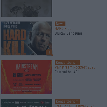
News
HARD KILL
BluRay Verlosung
1
Konzertbericht
Vainstream Rockfest 2026
Festival bei 40°
Konzertbericht
Free For All Festival 2026