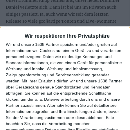
Unser Drummer Anup verließ uns, unser neuer Drummer
Daniel verletzte sich. Dann ist bei uns im Privaten auch
einiges passiert. Ja, auch wenn wir seit dem letzten
Release so viele großartige Touren und Live-Momente
hatten, und dafür sind wir natürlich auch sehr dankbar, ist
auch privat einiges los gewesen und jeder von uns hatte
Wir respektieren Ihre Privatsphäre
das Gefühl sich erstmal wieder rehabilitieren zu müssen.
Wir und unsere 1538 Partner speichern und/oder greifen auf
Verstehst du was ich meine? Darum hat es jetzt bis zur
Informationen wie Cookies auf einem Gerät zu und verarbeiten
neuen Platte auch etwas gedauert. Musik ist unser
personenbezogene Daten wie eindeutige Kennungen und
Hauptjob, aber links und rechts passieren dir persönlich ja
Standardinformationen, die von einem Gerät für personalisierte
Werbung und Inhalte, Werbung und Inhaltsmessung,
trotzdem Sachen, die dann einfach mal deine
Zielgruppenforschung und Serviceentwicklung gesendet
Aufmerksamkeit brauchen.
werden.
Mit Ihrer Erlaubnis dürfen wir und unsere 1538 Partner
über Gerätescans genaue Standortdaten und Kenndaten
Habt ihr wirklich effektiv Pause machen können oder
abfragen. Sie können auf die entsprechende Schaltfläche
habt ihr immer nebenbei an „Phronesis“ gearbeitet? Wie
klicken, um der o. a. Datenverarbeitung durch uns und unsere
muss ich mir das bei euch vorstellen?
Partner zuzustimmen. Alternativ können Sie auf detailliertere
Informationen zugreifen und Ihre Einstellungen ändern, bevor
Ein gutes Beispiel ist da „Mirror Image“ . Das war einer
Sie der Verarbeitung zustimmen oder diese ablehnen.
Bitte
der ersten Tracks, die vom Grundgerüst her seit 2015
beachten Sie, dass die Verarbeitung mancher
personenbezogenen Daten ohne Ihre Einwilligung stattfinden