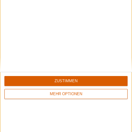
Summer Breeze Gewinnspiel
Kocht mit Starkoch Lucki Maurer
ZUSTIMMEN
MEHR OPTIONEN