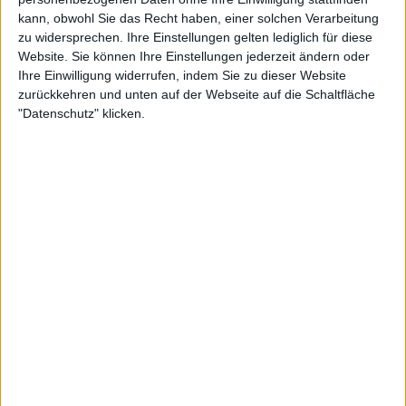
feststanden. Es gab schon ein Intro, der Text und die Riffs.
kann, obwohl Sie das Recht haben, einer solchen Verarbeitung
Komplett fertig, so wie er jetzt ist, ist er aber erst seit
zu widersprechen. Ihre Einstellungen gelten lediglich für diese
Ende 2017/ Anfang 2018. Das zeigt, dass wir eigentlich
Website. Sie können Ihre Einstellungen jederzeit ändern oder
immer am Schreiben sind. Diesmal haben wir uns aber
Ihre Einwilligung widerrufen, indem Sie zu dieser Website
auch echt mal Zeit genommen. Zeit dafür, dass am Ende
zurückkehren und unten auf der Webseite auf die Schaltfläche
ein Produkt da ist, auf das wirklich alle 120% stolz sind.
"Datenschutz" klicken.
Und das hat geklappt. Wir sind verdammt stolz. Alle
(lacht).