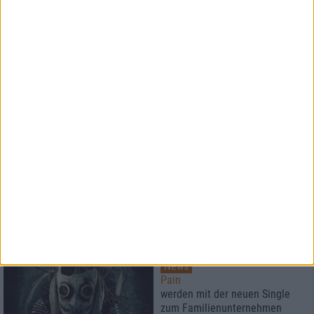
News
Die Apokalyptischen Reiter
wagen sich in den Black Metal
News
Desaster
mit allen Details zum neuen
Album
News
Pain
werden mit der neuen Single
zum Familienunternehmen