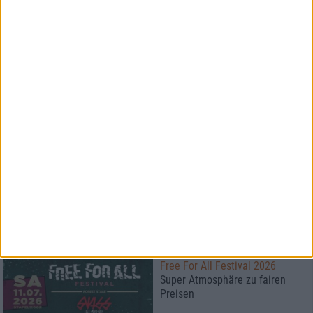
News
Paradise Lost
veröffentlichen Livealbum
News
HARD KILL
BluRay Verlosung
1
Konzertbericht
Free For All Festival 2026
Super Atmosphäre zu fairen
Preisen