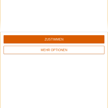
Backstage | Rettungsdienst auf dem Summer Breeze
Über Zwischenwasser, Gehörschutz und Festivalapotheke.
ZUSTIMMEN
MEHR OPTIONEN
Wisdom Tooth Festival 2026