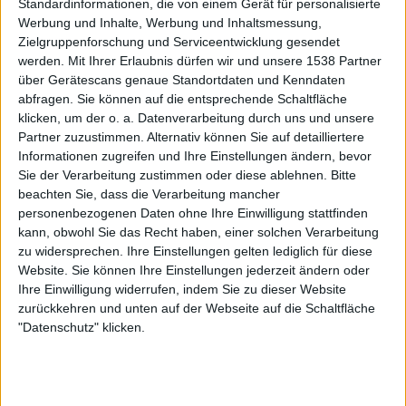
Standardinformationen, die von einem Gerät für personalisierte
Ambient Stück enthalten sein.
Werbung und Inhalte, Werbung und Inhaltsmessung,
Zielgruppenforschung und Serviceentwicklung gesendet
„My devotion will never fade“ ist der Titel eines Stückes.
werden.
Mit Ihrer Erlaubnis dürfen wir und unsere 1538 Partner
Wem oder was gilt Deine Hingabe und was macht Dich so
über Gerätescans genaue Standortdaten und Kenndaten
sicher, dass Deine Hingabe nie nachlassen wird ?
abfragen. Sie können auf die entsprechende Schaltfläche
klicken, um der o. a. Datenverarbeitung durch uns und unsere
Einige der Texte sind sehr persönlich. Hier ist einer von
Partner zuzustimmen. Alternativ können Sie auf detailliertere
ihnen:
Informationen zugreifen und Ihre Einstellungen ändern, bevor
Sie der Verarbeitung zustimmen oder diese ablehnen.
Bitte
( Hier hätte wohl noch etwas folgen sollen, was leider
beachten Sie, dass die Verarbeitung mancher
nicht der Fall war. Anm. d.V. )
personenbezogenen Daten ohne Ihre Einwilligung stattfinden
kann, obwohl Sie das Recht haben, einer solchen Verarbeitung
zu widersprechen. Ihre Einstellungen gelten lediglich für diese
Würdest Du Dich selbst als spirituelle Person betrachten ?
Website. Sie können Ihre Einstellungen jederzeit ändern oder
Ihre Einwilligung widerrufen, indem Sie zu dieser Website
Alles hängt davon ab, was man als spirituell wahrnimmt,
zurückkehren und unten auf der Webseite auf die Schaltfläche
von Individuum zu Individuum.
"Datenschutz" klicken.
Ich betrachte meine Musik als einen Akt spiritueller
Übung. Einer sehr persönlichen.