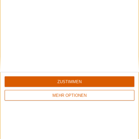
Special
Die 10 ...
Die zehn besten Trios
ZUSTIMMEN
MEHR OPTIONEN