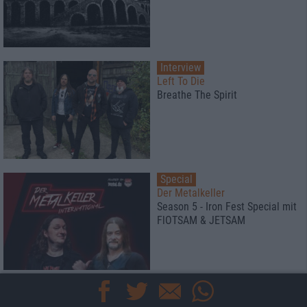
Interview
Left To Die
Breathe The Spirit
Special
Der Metalkeller
Season 5 - Iron Fest Special mit
FlOTSAM & JETSAM
Special
Black Listed Friday