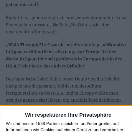
gehen musstet?
Eigentlich…gehen wir gerade und werden immer durch das
Feuer gehen müssen. „No Pain, No Gain“, wie einer
unserer alten Songs sagt.
„Walk Through Fire“ wurde bereits vor ein paar Monaten
in Japan veröffentlicht, also lange vor Europa. Ist der
Markt in Japan für euch größer als in Europa oder in den
U.S.A.? Oder hatte das andere Gründe?
Das japanische Label liebte unser Demo von der Scheibe,
und gab uns die gesamte Kohle, um das Album
fertigzustellen. In den U.S.A. und in Europa wollte man
erst das ganze Paket hören, um anschließend darüber zu
entscheiden. Deswegen hat es länger gedauert.
Wir respektieren Ihre Privatsphäre
Es gibt mittlerweile nicht mehr allzu viele Bands im
Wir und unsere 1538 Partner speichern und/oder greifen auf
Business, die so lange wir ihr im Geschäft sind und immer
Informationen wie Cookies auf einem Gerät zu und verarbeiten