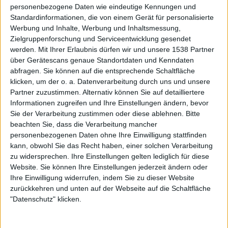
noch Alben veröffentlichen können, die alle Fans
personenbezogene Daten wie eindeutige Kennungen und
begeistern können. Habt ihr dafür ein besonderes
Standardinformationen, die von einem Gerät für personalisierte
Werbung und Inhalte, Werbung und Inhaltsmessung,
Rezept?
Zielgruppenforschung und Serviceentwicklung gesendet
werden.
Mit Ihrer Erlaubnis dürfen wir und unsere 1538 Partner
Ganz einfach! Wir lieben was wir tun, und wir werden es so
über Gerätescans genaue Standortdaten und Kenndaten
lange genießen, wie es uns gefällt. Und wenn wir auf der
abfragen. Sie können auf die entsprechende Schaltfläche
Bühne oder im Proberaum stehen und zusammen spielen,
klicken, um der o. a. Datenverarbeitung durch uns und unsere
fühlen wir uns wieder wie mit 16 Jahren…nur dass wir
Partner zuzustimmen. Alternativ können Sie auf detailliertere
heute besser spielen können als damals.
Informationen zugreifen und Ihre Einstellungen ändern, bevor
Sie der Verarbeitung zustimmen oder diese ablehnen.
Bitte
Seid ihr der Meinung, dass ihr mit „Walk Through Fire“
beachten Sie, dass die Verarbeitung mancher
auch junge Metalheads erreichen könnt, oder ist die
personenbezogenen Daten ohne Ihre Einwilligung stattfinden
kann, obwohl Sie das Recht haben, einer solchen Verarbeitung
Scheibe eher ein Werk, um die bestehende Fanbasis zu
zu widersprechen. Ihre Einstellungen gelten lediglich für diese
füttern?
Website. Sie können Ihre Einstellungen jederzeit ändern oder
Ihre Einwilligung widerrufen, indem Sie zu dieser Website
Ich denke schon, dass wir auch junge Fans erreichen
zurückkehren und unten auf der Webseite auf die Schaltfläche
können. Es gibt da draußen wieder eine Hörerschaft für
"Datenschutz" klicken.
den Metal und die Reaktionen auf die Scheibe waren bis
jetzt KILLER!