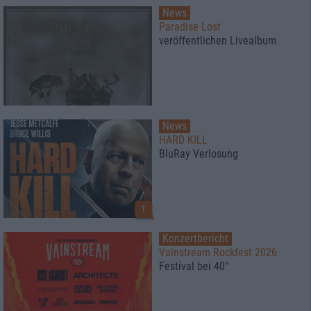
News
Paradise Lost
veröffentlichen Livealbum
News
HARD KILL
BluRay Verlosung
1
Konzertbericht
Vainstream Rockfest 2026
Festival bei 40°