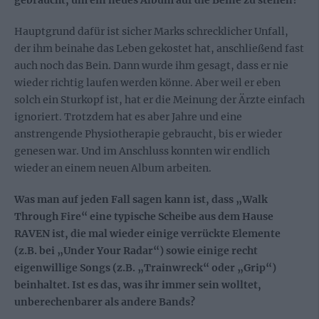
gebraucht, um ein neues Album auf die Beine zu stellen?
Hauptgrund dafür ist sicher Marks schrecklicher Unfall,
der ihm beinahe das Leben gekostet hat, anschließend fast
auch noch das Bein. Dann wurde ihm gesagt, dass er nie
wieder richtig laufen werden könne. Aber weil er eben
solch ein Sturkopf ist, hat er die Meinung der Ärzte einfach
ignoriert. Trotzdem hat es aber Jahre und eine
anstrengende Physiotherapie gebraucht, bis er wieder
genesen war. Und im Anschluss konnten wir endlich
wieder an einem neuen Album arbeiten.
Was man auf jeden Fall sagen kann ist, dass „Walk
Through Fire“ eine typische Scheibe aus dem Hause
RAVEN ist, die mal wieder einige verrückte Elemente
(z.B. bei „Under Your Radar“) sowie einige recht
eigenwillige Songs (z.B. „Trainwreck“ oder „Grip“)
beinhaltet. Ist es das, was ihr immer sein wolltet,
unberechenbarer als andere Bands?