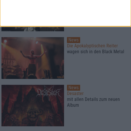
müssen ihre Open Airs
verschieben
News
Die Apokalyptischen Reiter
wagen sich in den Black Metal
News
Desaster
mit allen Details zum neuen
Album