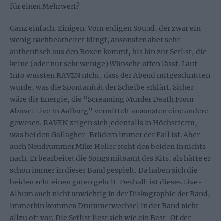
für einen Mehrwert?
Ganz einfach. Einigen. Vom erdigen Sound, der zwar ein
wenig nachbearbeitet klingt, ansonsten aber sehr
authentisch aus den Boxen kommt, bis hin zur Setlist, die
keine (oder nur sehr wenige) Wünsche offen lässt. Laut
Info wussten RAVEN nicht, dass der Abend mitgeschnitten
wurde, was die Spontanität der Scheibe erklärt. Sicher
wäre die Energie, die “Screaming Murder Death From
Above: Live In Aalborg” vermittelt ansonsten eine andere
gewesen. RAVEN zeigen sich jedenfalls in Höchstform,
was bei den Gallagher-Brüdern immer der Fall ist. Aber
auch Neudrummer Mike Heller steht den beiden in nichts
nach. Er bearbeitet die Songs mitsamt des Kits, als hätte er
schon immer in dieser Band gespielt. Da haben sich die
beiden echt einen guten geholt. Deshalb ist dieses Live-
Album auch nicht unwichtig in der Diskographie der Band,
immerhin kommen Drummerwechsel in der Band nicht
allzu oft vor. Die Setlist liest sich wie ein Best-Of der