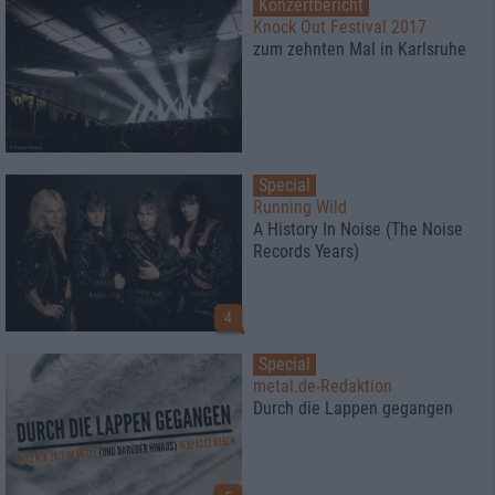
Konzertbericht
Knock Out Festival 2017
zum zehnten Mal in Karlsruhe
Special
Running Wild
A History In Noise (The Noise
Records Years)
4
Special
metal.de-Redaktion
Durch die Lappen gegangen