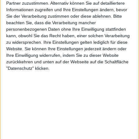
Partner zuzustimmen. Alternativ können Sie auf detailliertere
Album gab. Man kann die Power einer RAVEN-Show auf
Informationen zugreifen und Ihre Einstellungen ändern, bevor
dem aktuellen Album sehr gut nachvollziehen. Macht Spaß
Sie der Verarbeitung zustimmen oder diese ablehnen.
Bitte
die Platte zu hören. Well done, boys.
beachten Sie, dass die Verarbeitung mancher
personenbezogenen Daten ohne Ihre Einwilligung stattfinden
kann, obwohl Sie das Recht haben, einer solchen Verarbeitung
zu widersprechen. Ihre Einstellungen gelten lediglich für diese
Zur Startseite
Website. Sie können Ihre Einstellungen jederzeit ändern oder
Ihre Einwilligung widerrufen, indem Sie zu dieser Website
zurückkehren und unten auf der Webseite auf die Schaltfläche
15.01.2019
"Datenschutz" klicken.
Colin Büttner
Newsletter abonnieren