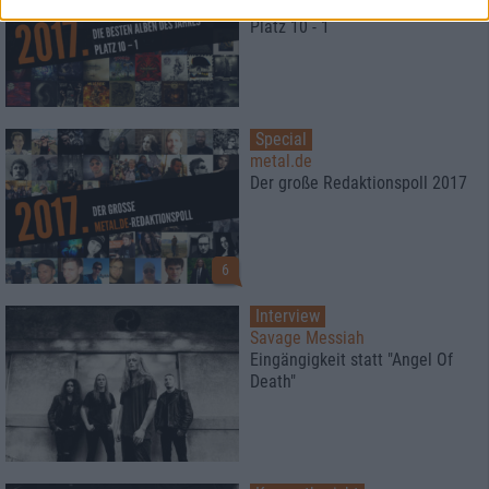
2017
Platz 10 - 1
Special
metal.de
Der große Redaktionspoll 2017
6
Interview
Savage Messiah
Eingängigkeit statt "Angel Of
Death"