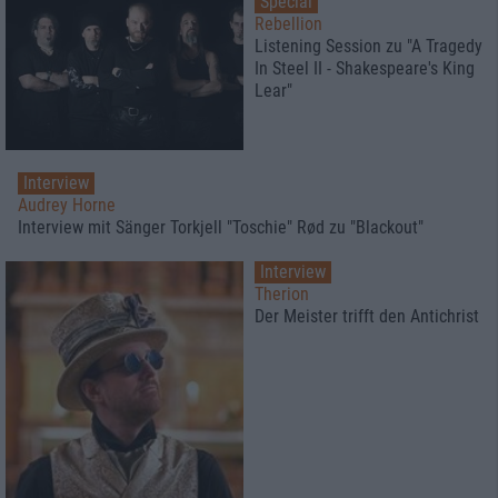
Special
Rebellion
Listening Session zu "A Tragedy
In Steel II - Shakespeare's King
Lear"
Interview
Audrey Horne
Interview mit Sänger Torkjell "Toschie" Rød zu "Blackout"
Interview
Therion
Der Meister trifft den Antichrist