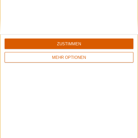
ZUSTIMMEN
MEHR OPTIONEN
Rockharz 2026
Das meint die Redaktion
Aktuelle Reviews