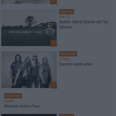
5
Special
Die 10 ...
besten (Metal-)Bands mit Tor-
Schluss
3
Interview
S-Tool
Daumen nach unten
1
Interview
Saxon
Absolute Action-Fans