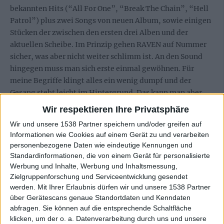
bekannten Hits (“All For One”, “Break The Chain”, “Hell
Patrol”) plus zwei Songs von neuen Album, sowie einigen
Stücken der zwischen den ersten drei Alben und der
aktuellen Scheibe. Im Prinzip gehen RAVEN auf Nummer
sicher, was aber nicht weiter schlimm ist. An den Sound
hingegen muss man sich erste einmal gewöhnen. Für
meine Begriffe klingt alles ein wenig dumpf und der
Gesang steht leicht im Hintergrund. Das kann man aber
verzeihen, wenn man sich vor Augen hält, dass die Band
Wir respektieren Ihre Privatsphäre
hier Wert auf Authentizität gelegt hat und den Sound ‘live’
Wir und unsere 1538 Partner speichern und/oder greifen auf
gelassen hat. Spätestens nach dem zweiten Durchgang ist
Informationen wie Cookies auf einem Gerät zu und verarbeiten
das aber egal, denn dann hängt man sowieso bangend vor
personenbezogene Daten wie eindeutige Kennungen und
den Boxen und hat ein Bier auf.
Standardinformationen, die von einem Gerät für personalisierte
Werbung und Inhalte, Werbung und Inhaltsmessung,
Unter dem Strich machen Raben-Freunde hier nichts
Zielgruppenforschung und Serviceentwicklung gesendet
falsch. Wenn man die RAVEN Live-Alben im Kontext
werden.
Mit Ihrer Erlaubnis dürfen wir und unsere 1538 Partner
über Gerätescans genaue Standortdaten und Kenndaten
betrachtet, ist “Screaming Murder Death From Above:
abfragen. Sie können auf die entsprechende Schaltfläche
Live In Aalborg” einfach nur der nächste logische Schritt,
klicken, um der o. a. Datenverarbeitung durch uns und unsere
da es mit jedem neuen Drummer auch ein neues Live-