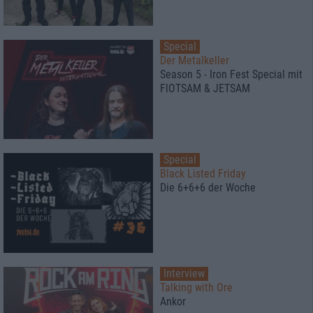
Special
Der Metalkeller
Season 5 - Iron Fest Special mit
FlOTSAM & JETSAM
Special
Black Listed Friday
Die 6+6+6 der Woche
Interview
Talking with Ore
Ankor