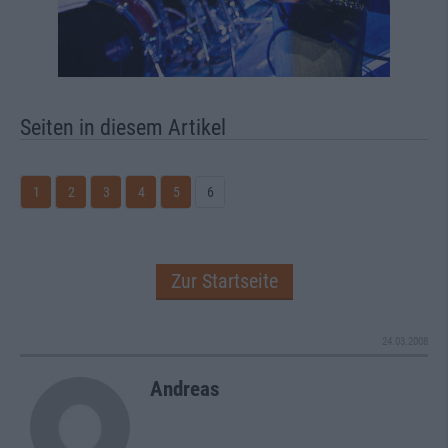
Seiten in diesem Artikel
1
2
3
4
5
6
Zur Startseite
24.03.2008
Andreas