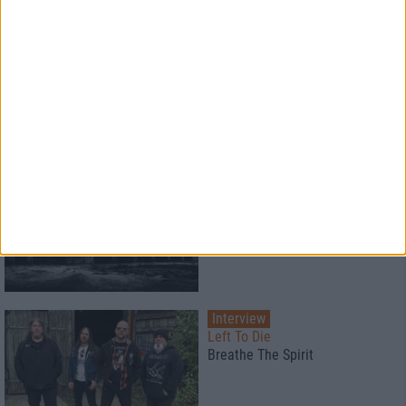
Konzertbericht
Metal Lake Festival 2026
Schwermetall am See
Konzertbericht
Opeth, Blood Incantation
live in Pompeji
Interview
Left To Die
Breathe The Spirit