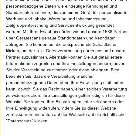
personenbezogene Daten wie eindeutige Kennungen und
Standardinformationen, die von einem Gerät für personalisierte
bis
Werbung und Inhalte, Werbung und Inhaltsmessung,
Zielgruppenforschung und Serviceentwicklung gesendet
Punkten
werden.
Mit Ihrer Erlaubnis dürfen wir und unsere 1538 Partner
über Gerätescans genaue Standortdaten und Kenndaten
Nach Genres filtern
abfragen. Sie können auf die entsprechende Schaltfläche
►︎
klicken, um der o. a. Datenverarbeitung durch uns und unsere
Partner zuzustimmen. Alternativ können Sie auf detailliertere
Informationen zugreifen und Ihre Einstellungen ändern, bevor
Sie der Verarbeitung zustimmen oder diese ablehnen.
Bitte
beachten Sie, dass die Verarbeitung mancher
personenbezogenen Daten ohne Ihre Einwilligung stattfinden
Mehr zu ...
kann, obwohl Sie das Recht haben, einer solchen Verarbeitung
zu widersprechen. Ihre Einstellungen gelten lediglich für diese
Website. Sie können Ihre Einstellungen jederzeit ändern oder
BANDS
EKTOMORF
STUCK MOJO
Ihre Einwilligung widerrufen, indem Sie zu dieser Website
TENSIDE
VENGINCE
zurückkehren und unten auf der Webseite auf die Schaltfläche
"Datenschutz" klicken.
STILE