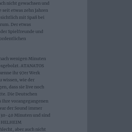
ach nicht gewachsen und
ie seit etwas zehn Jahren
ichtlich mit Spaß bei
erum. Der etwas
 der Spielfreunde und
 ordentlichen
nach wenigen Minuten
losgebolzt. ATANATOS
 kenne ihr 97er Werk
u wissen, wie der
en, dass sie live noch
tte. Die Deutschen
ls ihre vorangegangenen
 war der Sound immer
re 30-40 Minuten und sind
ch HELHEIM
lecht, aber auch nicht