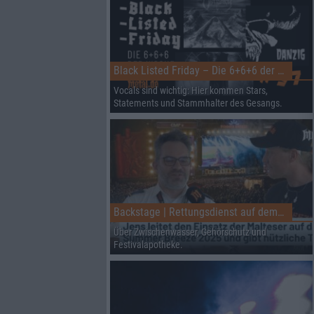
Black Listed Friday – Die 6+6+6 der Woche
Vocals sind wichtig: Hier kommen Stars,
Statements und Stammhalter des Gesangs.
Backstage | Rettungsdienst auf dem Summer Breeze
Über Zwischenwasser, Gehörschutz und
Festivalapotheke.