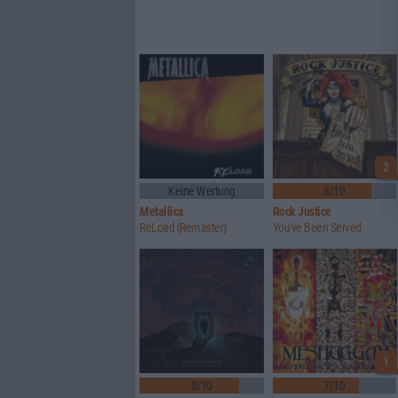
2
Keine Wertung
8/10
Metallica
Rock Justice
ReLoad (Remaster)
You've Been Served
1
8/10
7/10