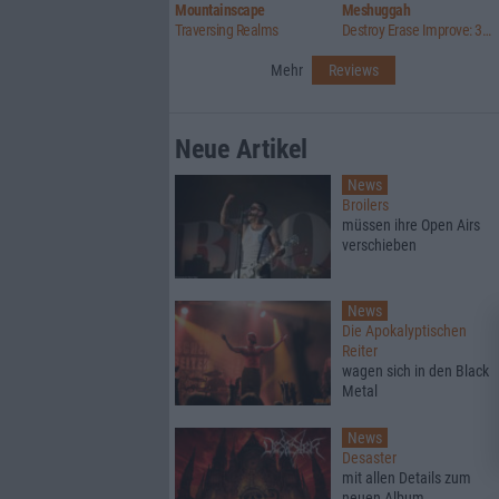
Mountainscape
Meshuggah
Traversing Realms
Destroy Erase Improve: 30th Anniversary Edition
Mehr
Reviews
Neue Artikel
News
Broilers
müssen ihre Open Airs
verschieben
News
Die Apokalyptischen
Reiter
wagen sich in den Black
Metal
News
Desaster
mit allen Details zum
neuen Album