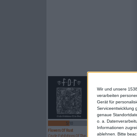
Wir und unsere 1538
verarbeiten persone
Gerät für personali
Serviceentwicklung 
genaue Standortdate
o. a. Datenverarbeit
5/10
8/10
Informationen zugrei
Flowers Of Rust
Xandria
ablehnen.
Bitte bea
Crude Exhibitions Of The Soul
Eclipse