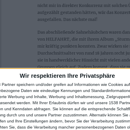
nicht mir in direkter Konkurrenz mit solche
aufgezählt gestanden hätten, wär das Konzer
ausgefallen. Das nächste mal!
Das abschließende Sahnehäubchen waren dan
von HELFAHRT, die mit ihrem Album „Sturmg
mir kräftig punkten konnten. Zwar wirken sie
Durchschnittsalter von rund 18 Jahren recht j
sie in handwerklicher Hinsicht mit vielen and
Gruppen gleich auf. Zudem kommt, dass sie nu
Nach einem kurzen Intro folgte auch schon da
Wir respektieren Ihre Privatsphäre
Abend für den Autor dieser Zeilen und nicht nu
 Partner speichern und/oder greifen auf Informationen wie Cookies au
folgten dem gleichen Gedanken und traten n
nbezogene Daten wie eindeutige Kennungen und Standardinformatione
Heimreise an – Aufgrund dessen konnte ich mi
sierte Werbung und Inhalte, Werbung und Inhaltsmessung, Zielgruppen
von den Live-Qualitäten der Band überzeugen.
gesendet werden.
Mit Ihrer Erlaubnis dürfen wir und unsere 1538 Part
Jungs bald mal wieder in der holden Hauptsta
n und Kenndaten abfragen. Sie können auf die entsprechende Schaltfl
ung durch uns und unsere Partner zuzustimmen. Alternativ können Sie au
die Show nachholen kann. Prost.
fen und Ihre Einstellungen ändern, bevor Sie der Verarbeitung zustim
chten Sie, dass die Verarbeitung mancher personenbezogenen Daten oh