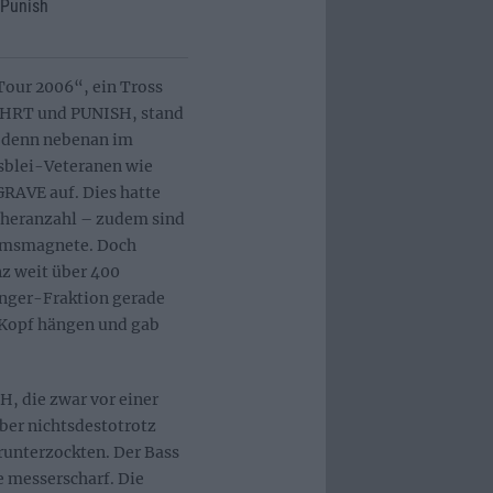
 Punish
Tour 2006“, ein Tross
HRT und PUNISH, stand
, denn nebenan im
sblei-Veteranen wie
VE auf. Dies hatte
cheranzahl – zudem sind
umsmagnete. Doch
z weit über 400
nger-Fraktion gerade
 Kopf hängen und gab
, die zwar vor einer
aber nichtsdestotrotz
runterzockten. Der Bass
e messerscharf. Die