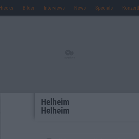
checks
Bilder
Interviews
News
Specials
Konzert
Helheim
Helheim