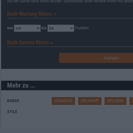
Auf der Suche nach neuer Mucke? Durchsuche unser Review-Archiv mit aktue
Nach Wertung filtern
▼︎
von
bis
Punkten
Nach Genres filtern
►︎
Mehr zu ...
BANDS
ATANATOS
HELFAHRT
HELHEIM
STILE