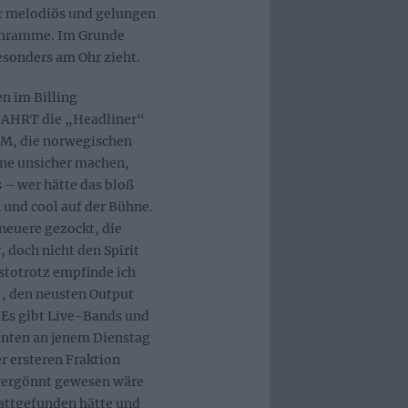
ehr melodiös und gelungen
schramme. Im Grunde
esonders am Ohr zieht.
 im Billing
FAHRT die „Headliner“
M, die norwegischen
zene unsicher machen,
 – wer hätte das bloß
 und cool auf der Bühne.
neuere gezockt, die
 doch nicht den Spirit
estotrotz empfinde ich
, den neusten Output
 Es gibt Live-Bands und
nten an jenem Dienstag
er ersteren Fraktion
vergönnt gewesen wäre
attgefunden hätte und