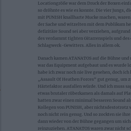
Locationgröße war dem Druck der Boxen einf
so dröhnte es wie es konnte. Die vier Jungs, d
mit PUNISH knallharte Mucke machen, waren s
der Sache und witzelten mit dem Publikum h
defizitäre Sound sei aber verziehen, aufgrund
des verdammt tighten Gitarrenspiels und des
Schlagwerk-Gewitters. Alles in allem ok.
Danach kamen ATANATOS auf die Bühne und 
war das Equipment aufgebaut und es wurde 
habe ich zwar noch nie live gesehen, doch ich
„Assault Of Heathen Forces“ gut genug, um z
Härtefaktor ausfallen würde. Und ich muss sag
etwas brutaler rüberkamen als damals auf Pla
hatten zwar einen minimal besseren Sound a
Kollegen von PUNISH, aber nichtsdestotrotz
noch nicht rein genug. Und so zockten sie ih
dann wieder von der Bühne gegangen um si
reinzuziehen. ATANATOS waren zwar nicht sch