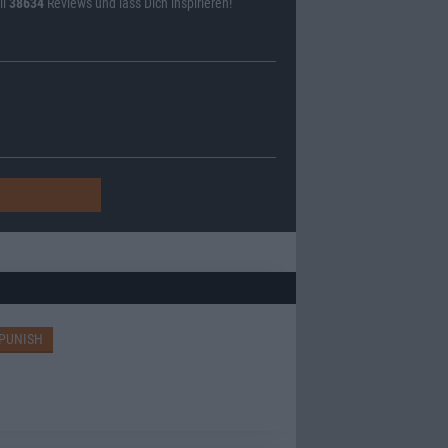
ll
38634
Reviews und lass Dich inspirieren!
PUNISH