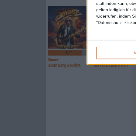
stattfinden kann, ob
gelten lediglich für 
widerrufen, indem Si
"Datenschutz" klicke
1
8/10
6/10
M
Sinner
Crusade Of Bards
Boom Bang Goodbye
Tales Of Distant Worlds