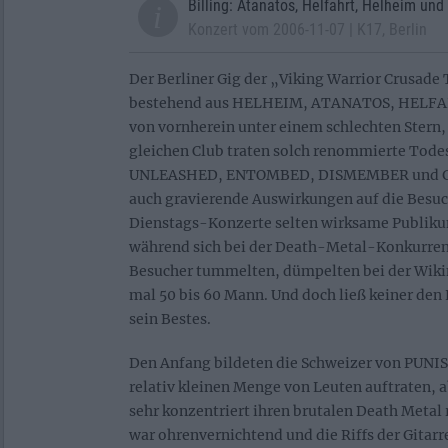
Billing: Atanatos, Helfahrt, Helheim und
Konzert vom 2006-11-07 | K17, Berlin
Der Berliner Gig der „Viking Warrior Crusade 
bestehend aus HELHEIM, ATANATOS, HELFA
von vornherein unter einem schlechten Stern
gleichen Club traten solch renommierte Tode
UNLEASHED, ENTOMBED, DISMEMBER und GRA
auch gravierende Auswirkungen auf die Besu
Dienstags-Konzerte selten wirksame Publik
während sich bei der Death-Metal-Konkurren
Besucher tummelten, dümpelten bei der Wiki
mal 50 bis 60 Mann. Und doch ließ keiner den
sein Bestes.
Den Anfang bildeten die Schweizer von PUNISH
relativ kleinen Menge von Leuten auftraten, 
sehr konzentriert ihren brutalen Death Metal 
war ohrenvernichtend und die Riffs der Gitarr