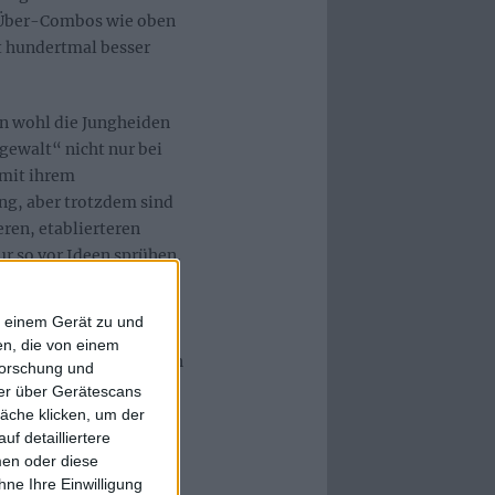
n Über-Combos wie oben
t hundertmal besser
n wohl die Jungheiden
ewalt“ nicht nur bei
 mit ihrem
ung, aber trotzdem sind
eren, etablierteren
r so vor Ideen sprühen.
s letzte Lied an jenem
r für den, denn viele
f einem Gerät zu und
ach HELHEIM die
n, die von einem
ch leider nicht wirklich
forschung und
 Ich hoffe, dass die
ner über Gerätescans
dt Halt machen und ich
äche klicken, um der
f detailliertere
men oder diese
ne Ihre Einwilligung