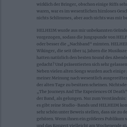
wirklich der Bringer, obschon einige Riffs s
waren, war es im wesentlichen hirnloses Ge
nichts Schlimmes, aber auch nichts was mir b
HELHEIM wurde aus mir unbekannten Gründen
vorgezogen, sodass die Jungspunde von HEL
oder besser die „Nachband“ mimten. HELHEI
Wikinger, die seit über 14 Jahren die Musiks
hatten natürlich den besten Sound des Abends
gedacht? Und präsentierten sich sehr gelassen
Neben vielen alten Songs wurden auch einige 
meiner Meinung nach wesentlich ausgereifter,
der alten Tage zu besitzen scheinen. Nichtsd
„The Journeys And The Experiences Of Death“
der Band, als gelungen. Nur zum Verständnis:
es gibt reine Studio-Bands und HELHEIM kon
sehr schön unter Beweis stellen, dass sie zu d
gehören. Wenn ihnen ein größeres Publikum 
und das Konzert vielleicht am Wochenende st