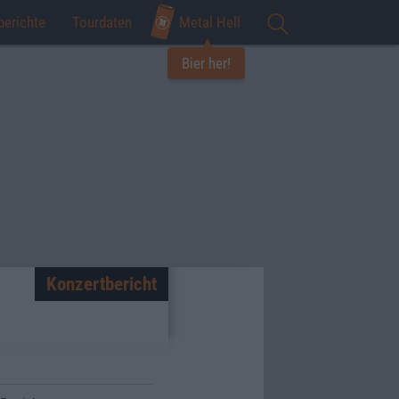
berichte
Tourdaten
Metal Hell
Bier her!
Konzertbericht