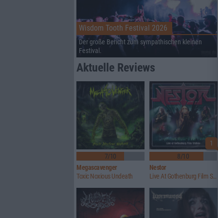
Wisdom Tooth Festival 2026
Der große Bericht zum sympathischen kleinen
Festival.
Aktuelle Reviews
1
7/10
8/10
Megascavenger
Nestor
Toxic Noxious Undeath
Live At Gothenburg Film Studios