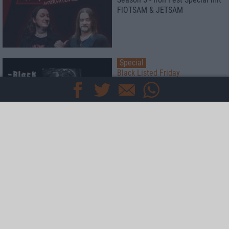
FlOTSAM & JETSAM
Special
Black Listed Friday
Die 6+6+6 der Woche
Interview
Talking with Ore
Ankor
News