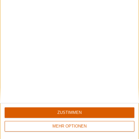
1
8/10
8/10
Xandria
Sinner
Eclipse
Boom Bang Goodbye
ZUSTIMMEN
6/10
Keine Wertung
Crusade Of Bards
Metallica
MEHR OPTIONEN
Tales Of Distant Worlds
ReLoad (Remaster)