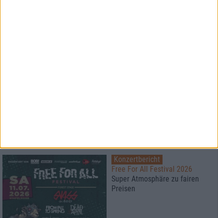
Konzertbericht
ROCKHARZ Open Air 2026
Der große Festivalbericht
Konzertbericht
Vainstream Rockfest 2026
Festival bei 40°
Konzertbericht
Free For All Festival 2026
Super Atmosphäre zu fairen
Preisen