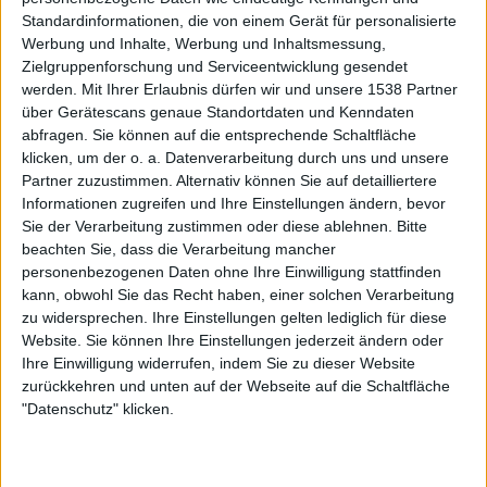
Standardinformationen, die von einem Gerät für personalisierte
Werbung und Inhalte, Werbung und Inhaltsmessung,
Zielgruppenforschung und Serviceentwicklung gesendet
werden.
Mit Ihrer Erlaubnis dürfen wir und unsere 1538 Partner
Aktuell
über Gerätescans genaue Standortdaten und Kenndaten
abfragen. Sie können auf die entsprechende Schaltfläche
klicken, um der o. a. Datenverarbeitung durch uns und unsere
Partner zuzustimmen. Alternativ können Sie auf detailliertere
Informationen zugreifen und Ihre Einstellungen ändern, bevor
Sie der Verarbeitung zustimmen oder diese ablehnen.
Bitte
beachten Sie, dass die Verarbeitung mancher
personenbezogenen Daten ohne Ihre Einwilligung stattfinden
kann, obwohl Sie das Recht haben, einer solchen Verarbeitung
zu widersprechen. Ihre Einstellungen gelten lediglich für diese
Website. Sie können Ihre Einstellungen jederzeit ändern oder
Ihre Einwilligung widerrufen, indem Sie zu dieser Website
Paradise Lost - Greg Mackintosh im Interview auf dem RHZ
zurückkehren und unten auf der Webseite auf die Schaltfläche
2000er, tech-talk und das Geheimnis hiter der 10-Sekunden-Melodie von "One
"Datenschutz" klicken.
Second"