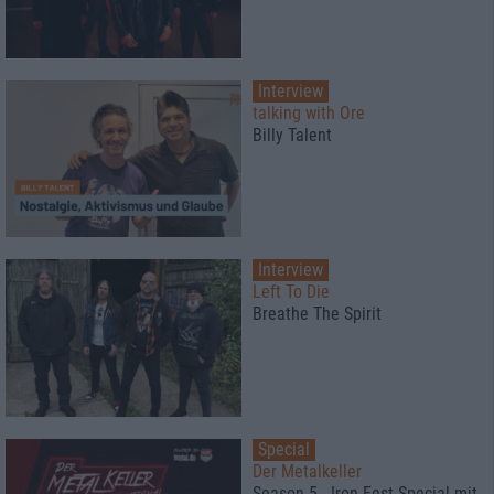
Interview
talking with Ore
Billy Talent
Interview
Left To Die
Breathe The Spirit
Special
Der Metalkeller
Season 5 - Iron Fest Special mit