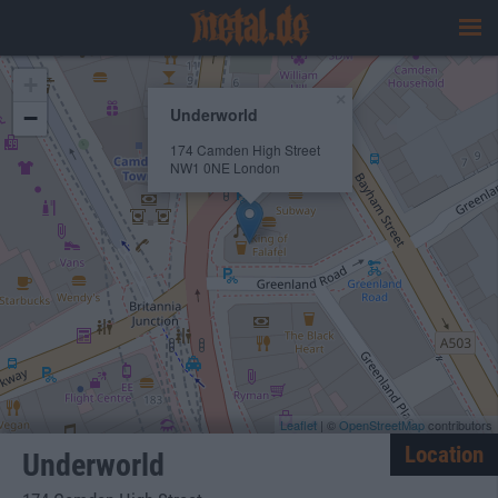
+
×
Underworld
−
174 Camden High Street
NW1 0NE London
Leaflet
| ©
OpenStreetMap
contributors
Location
Underworld