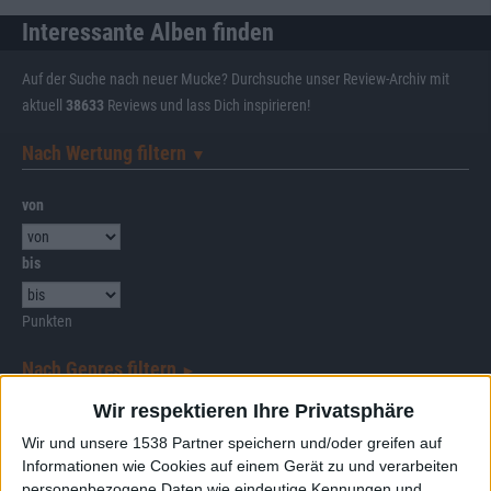
Interessante Alben finden
Auf der Suche nach neuer Mucke? Durchsuche unser Review-Archiv mit
aktuell
38633
Reviews und lass Dich inspirieren!
Nach Wertung filtern
▼︎
von
bis
Punkten
Nach Genres filtern
►︎
Wir respektieren Ihre Privatsphäre
Wir und unsere 1538 Partner speichern und/oder greifen auf
Informationen wie Cookies auf einem Gerät zu und verarbeiten
personenbezogene Daten wie eindeutige Kennungen und