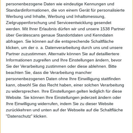
13.04.11
personenbezogene Daten wie eindeutige Kennungen und
News
Standardinformationen, die von einem Gerät für personalisierte
Werbung und Inhalte, Werbung und Inhaltsmessung,
Rock In Concert
Zielgruppenforschung und Serviceentwicklung gesendet
Lernt das Gelände kennen!
werden.
Mit Ihrer Erlaubnis dürfen wir und unsere 1538 Partner
über Gerätescans genaue Standortdaten und Kenndaten
Am 17. und 18. Juni steigen im oberfränkischen Lichtenfels
abfragen. Sie können auf die entsprechende Schaltfläche
die beiden "Rock In Concert" Open ...
klicken, um der o. a. Datenverarbeitung durch uns und unsere
Partner zuzustimmen. Alternativ können Sie auf detailliertere
13.04.11
Informationen zugreifen und Ihre Einstellungen ändern, bevor
Sie der Verarbeitung zustimmen oder diese ablehnen.
Bitte
beachten Sie, dass die Verarbeitung mancher
personenbezogenen Daten ohne Ihre Einwilligung stattfinden
kann, obwohl Sie das Recht haben, einer solchen Verarbeitung
zu widersprechen. Ihre Einstellungen gelten lediglich für diese
Website. Sie können Ihre Einstellungen jederzeit ändern oder
Ihre Einwilligung widerrufen, indem Sie zu dieser Website
zurückkehren und unten auf der Webseite auf die Schaltfläche
"Datenschutz" klicken.