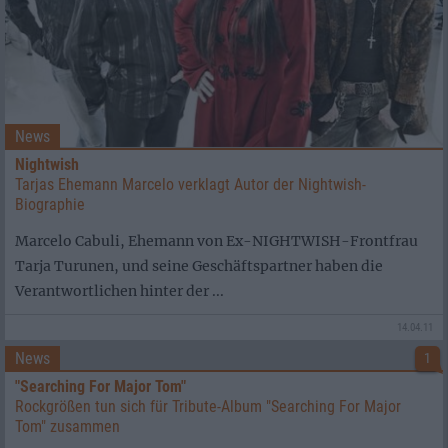
News
Nightwish
Tarjas Ehemann Marcelo verklagt Autor der Nightwish-
Biographie
Marcelo Cabuli, Ehemann von Ex-NIGHTWISH-Frontfrau
Tarja Turunen, und seine Geschäftspartner haben die
Verantwortlichen hinter der ...
14.04.11
News
1
"Searching For Major Tom"
Rockgrößen tun sich für Tribute-Album "Searching For Major
Tom" zusammen