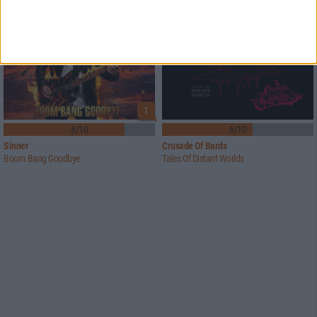
1
8/10
6/10
Sinner
Crusade Of Bards
Boom Bang Goodbye
Tales Of Distant Worlds