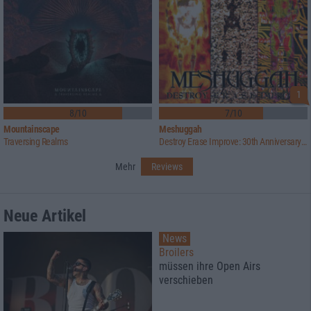
1
8/10
7/10
Mountainscape
Meshuggah
Traversing Realms
Destroy Erase Improve: 30th Anniversary Edition
Mehr
Reviews
Neue Artikel
News
Broilers
müssen ihre Open Airs
verschieben