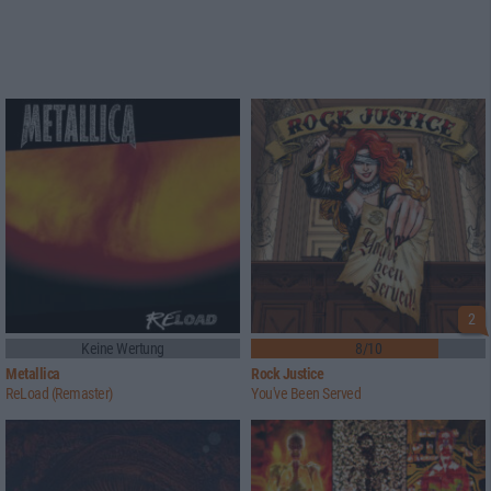
2
Keine Wertung
8/10
Metallica
Rock Justice
ReLoad (Remaster)
You've Been Served