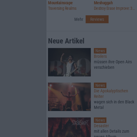
Mountainscape
Meshuggah
Traversing Realms
Destroy Erase Improve: 30th Anniversary Edition
Mehr
Reviews
Neue Artikel
News
Broilers
müssen ihre Open Airs
verschieben
News
Die Apokalyptischen
Reiter
wagen sich in den Black
Metal
News
Desaster
mit allen Details zum
neuen Album