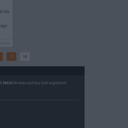
l als
rage
28.06.10
17
18
ll
38633
Reviews und lass Dich inspirieren!