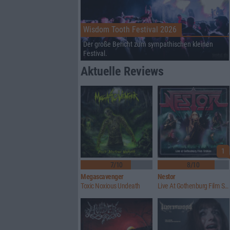
Wisdom Tooth Festival 2026
Der große Bericht zum sympathischen kleinen
Festival.
Aktuelle Reviews
1
7/10
8/10
Megascavenger
Nestor
Toxic Noxious Undeath
Live At Gothenburg Film Studios