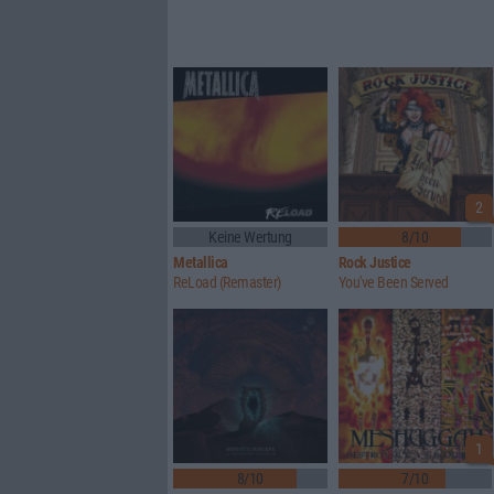
2
Keine Wertung
8/10
Metallica
Rock Justice
ReLoad (Remaster)
You've Been Served
1
8/10
7/10