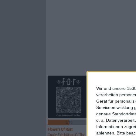
Wir und unsere 1538
verarbeiten persone
Gerät für personali
Serviceentwicklung 
genaue Standortdate
o. a. Datenverarbeit
5/10
8/10
Informationen zugrei
Flowers Of Rust
Xandria
ablehnen.
Bitte bea
Crude Exhibitions Of The Soul
Eclipse