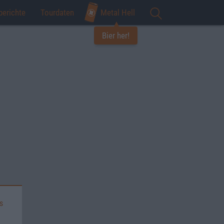
berichte
Tourdaten
Metal Hell
Bier her!
s