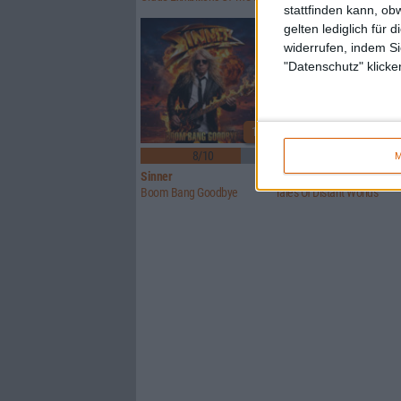
stattfinden kann, ob
gelten lediglich für 
widerrufen, indem Si
"Datenschutz" klicke
1
8/10
6/10
M
Sinner
Crusade Of Bards
Boom Bang Goodbye
Tales Of Distant Worlds