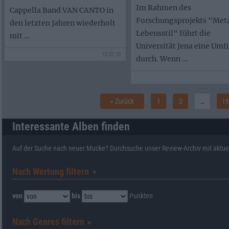
Im Rahmen des
Cappella Band VAN CANTO in
Forschungsprojekts "Meta
den letzten Jahren wiederholt
Lebensstil" führt die
mit ...
Universität Jena eine Umf
13.07.10
durch. Wenn ...
« Zurück
1
2
…
16
Interessante Alben finden
Auf der Suche nach neuer Mucke? Durchsuche unser Review-Archiv mit aktue
Nach Wertung filtern
▼︎
von
bis
Punkten
Nach Genres filtern
►︎