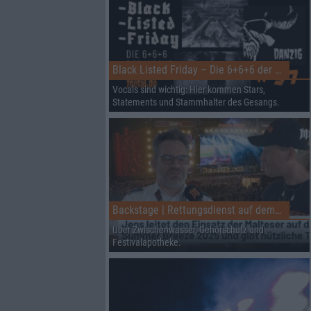
Black Listed Friday – Die 6+6+6 der Woche
Vocals sind wichtig: Hier kommen Stars,
Statements und Stammhalter des Gesangs.
Backstage | Rettungsdienst auf dem Summer Breeze
Über Zwischenwasser, Gehörschutz und
Festivalapotheke.