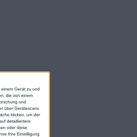
f einem Gerät zu und
n, die von einem
forschung und
ner über Gerätescans
äche klicken, um der
f detailliertere
men oder diese
ne Ihre Einwilligung