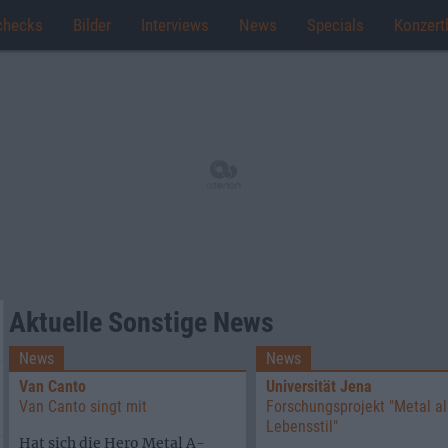
checks
Bilder
Interviews
News
Specials
Konzert
Aktuelle Sonstige News
News
News
Van Canto
Universität Jena
Van Canto singt mit
Forschungsprojekt "Metal al
Lebensstil"
Hat sich die Hero Metal A-