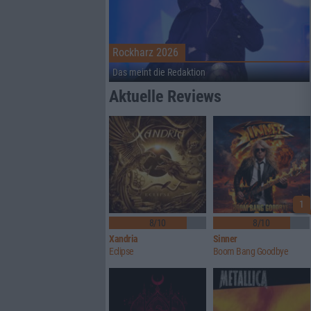
Rockharz 2026
Das meint die Redaktion
Aktuelle Reviews
1
8/10
8/10
Xandria
Sinner
Eclipse
Boom Bang Goodbye