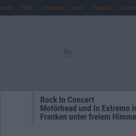
checks
Bilder
Interviews
News
Specials
Konzert
Rock In Concert
Motörhead und In Extremo i
Franken unter freiem Himme