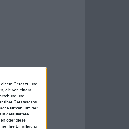
f einem Gerät zu und
n, die von einem
forschung und
ner über Gerätescans
äche klicken, um der
f detailliertere
men oder diese
ne Ihre Einwilligung