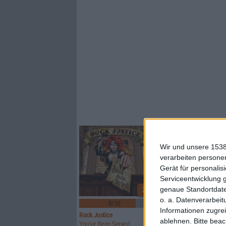
Wir und unsere 1538
verarbeiten persone
Gerät für personali
Serviceentwicklung 
genaue Standortdate
2
o. a. Datenverarbeit
8/10
6/10
Informationen zugrei
Rock Justice
Finsterforst
ablehnen.
Bitte bea
You've Been Served
Still