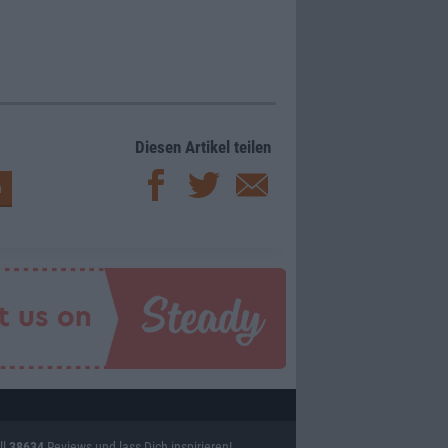
Diesen Artikel teilen
ll
38634
Reviews und lass Dich inspirieren!