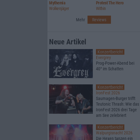
Mythemia
Protest The Hero
Wolkenjäger
Within
Mehr
Reviews
Neue Artikel
Konzertbericht
Evergrey
Prog-Power-Abend bei
40° im Schatten
Konzertbericht
IronFest 2026
Saumagen-Burger trifft
Teutonic Thrash: Wie das
IronFest 2026 drei Tage
am See zelebriert
Konzertbericht
Walpurgisnacht 2026
Die Hexen tanzen ein