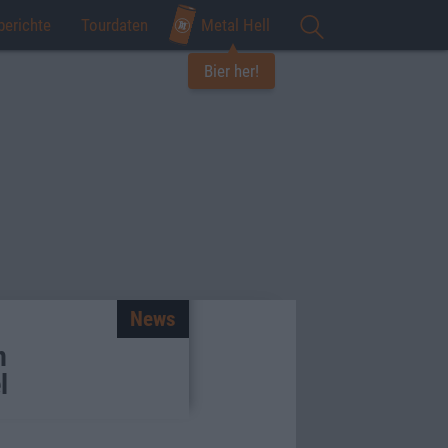
berichte
Tourdaten
Metal Hell
Bier her!
News
n
l