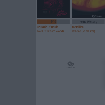
6/10
Keine Wertung
Crusade Of Bards
Metallica
Tales Of Distant Worlds
ReLoad (Remaster)