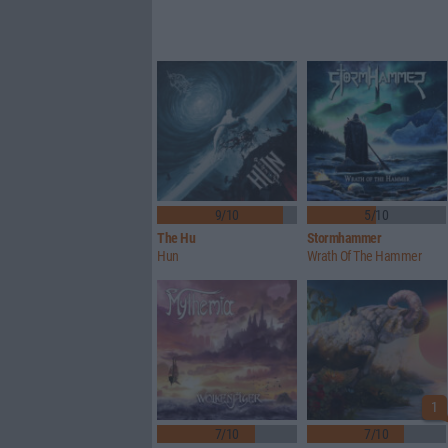
9/10
5/10
The Hu
Stormhammer
Hun
Wrath Of The Hammer
1
7/10
7/10