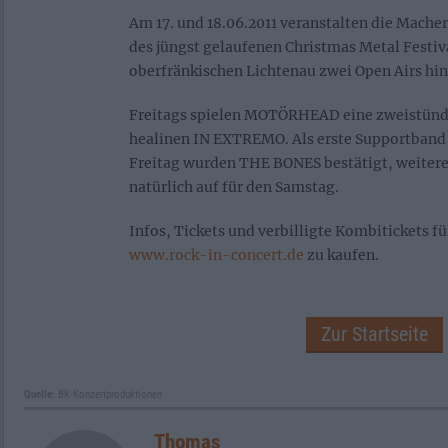
Am 17. und 18.06.2011 veranstalten die Mache
des jüngst gelaufenen Christmas Metal Festiva
oberfränkischen Lichtenau zwei Open Airs hi
Freitags spielen MOTÖRHEAD eine zweistünd
healinen IN EXTREMO. Als erste Supportba
Freitag wurden THE BONES bestätigt, weitere
natürlich auf für den Samstag.
Infos, Tickets und verbilligte Kombitickets fü
www.rock-in-concert.de
zu kaufen.
Zur Startseite
Quelle:
BK-Konzertproduktionen
Thomas