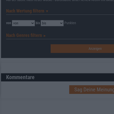
Nach Wertung filtern
▼︎
von
bis
Punkten
Nach Genres filtern
►︎
Kommentare
Sag Deine Meinung