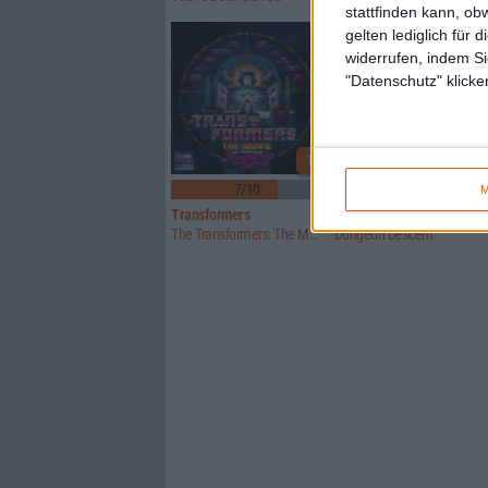
stattfinden kann, ob
gelten lediglich für 
widerrufen, indem Si
"Datenschutz" klicke
1
7/10
7/10
M
Transformers
Torpor
The Transformers: The Movie Soundtrack: The Reformatted Edition
Dungeon Descent