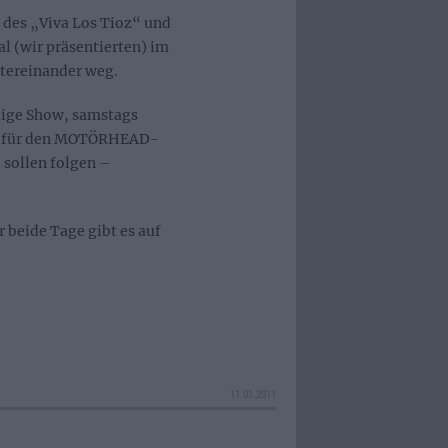
r des „Viva Los Tioz“ und
l (wir präsentierten) im
ntereinander weg.
ige Show, samstags
nd für den MOTÖRHEAD-
 sollen folgen –
r beide Tage gibt es auf
11.01.2011