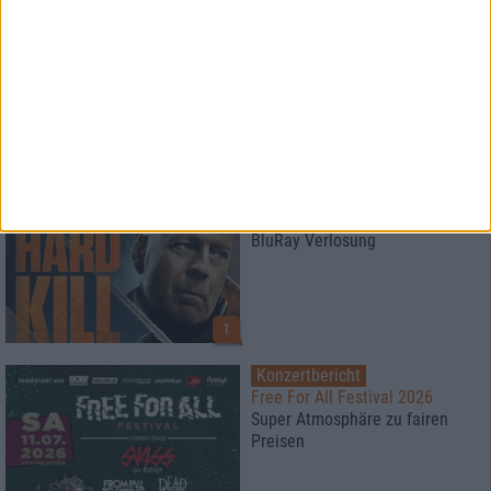
News
Paradise Lost
veröffentlichen Livealbum
News
HARD KILL
BluRay Verlosung
1
Konzertbericht
Free For All Festival 2026
Super Atmosphäre zu fairen
Preisen