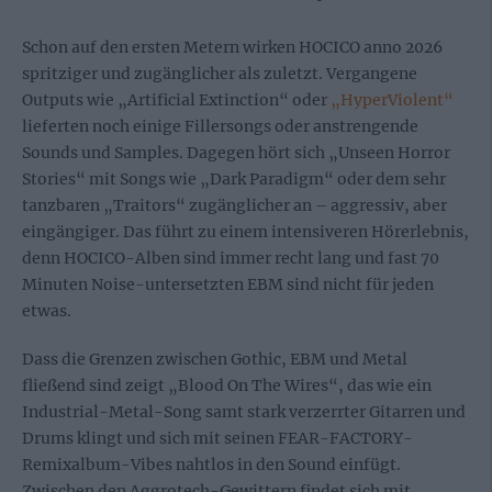
Schon auf den ersten Metern wirken HOCICO anno 2026
spritziger und zugänglicher als zuletzt. Vergangene
Outputs wie „Artificial Extinction“ oder
„HyperViolent“
lieferten noch einige Fillersongs oder anstrengende
Sounds und Samples. Dagegen hört sich „Unseen Horror
Stories“ mit Songs wie „Dark Paradigm“ oder dem sehr
tanzbaren „Traitors“ zugänglicher an – aggressiv, aber
eingängiger. Das führt zu einem intensiveren Hörerlebnis,
denn HOCICO-Alben sind immer recht lang und fast 70
Minuten Noise-untersetzten EBM sind nicht für jeden
etwas.
Dass die Grenzen zwischen Gothic, EBM und Metal
fließend sind zeigt „Blood On The Wires“, das wie ein
Industrial-Metal-Song samt stark verzerrter Gitarren und
Drums klingt und sich mit seinen FEAR-FACTORY-
Remixalbum-Vibes nahtlos in den Sound einfügt.
Zwischen den Aggrotech-Gewittern findet sich mit