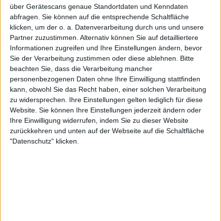
über Gerätescans genaue Standortdaten und Kenndaten
abfragen. Sie können auf die entsprechende Schaltfläche
Das erklärt, warum ASP-Texte trotz ihrer Dichte nicht
klicken, um der o. a. Datenverarbeitung durch uns und unsere
bloß gelesen werden wollen. Sie wollen gesprochen,
Partner zuzustimmen. Alternativ können Sie auf detailliertere
gesungen und getragen werden. Nicht jedes Wort muss
Informationen zugreifen und Ihre Einstellungen ändern, bevor
leicht sein, aber es muss sich im Song behaupten.
Sie der Verarbeitung zustimmen oder diese ablehnen.
Bitte
beachten Sie, dass die Verarbeitung mancher
personenbezogenen Daten ohne Ihre Einwilligung stattfinden
Masken, Zyklen und eigene Lesarten
kann, obwohl Sie das Recht haben, einer solchen Verarbeitung
zu widersprechen. Ihre Einstellungen gelten lediglich für diese
Masken gehören zu den großen Bildern im Werk von ASP.
Website. Sie können Ihre Einstellungen jederzeit ändern oder
Im Gespräch begegnet er der Frage zunächst mit
Ihre Einwilligung widerrufen, indem Sie zu dieser Website
zurückkehren und unten auf der Webseite auf die Schaltfläche
trockenem Humor, dann wird es ernst: Masken seien
"Datenschutz" klicken.
deshalb so ergiebig, weil Menschen aus einem Kern und
vielen Schichten bestehen. Sie schützen, täuschen,
verbergen und verraten. Gerade deshalb erschöpft sich das
Motiv nicht.
Überhaupt zeigt die Episode, wie bewusst ASP mit
Mehrdeutigkeit arbeitet. Ein Song soll einzeln