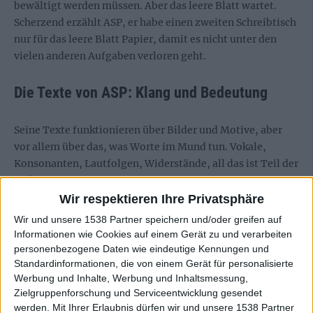
bewältigt werden müssen. Aber das leere Blatt wartet.
Scherzend erzählt ASP, er habe einen zweiten Schreibtisch
nur für das leere Blatt Papier, damit es nicht unter den
vielen anderen Aufgaben verloren geht.
Die Texte von ASP: Klang und Bedeutung
Seine Texte funktionieren über Bilder und Motive, aber
vor allem über das, was Worte im Mund tun. Vokale,
Konsonanten, Lautfolgen, Widerstände, all das ist Teil der
Bedeutung.
Wir respektieren Ihre Privatsphäre
Wenn ASP über Tolkien spricht, dann nicht über den
Wir und unsere 1538 Partner speichern und/oder greifen auf
Schöpfer großer Fantasy-Welten, sondern über den
Informationen wie Cookies auf einem Gerät zu und verarbeiten
Sprachforscher. Entscheidend ist für ihn die Idee, dass ein
personenbezogene Daten wie eindeutige Kennungen und
Wort bereits transportieren kann, was es bezeichnet.
Standardinformationen, die von einem Gerät für personalisierte
Dunkle Laute, helle Vokale, harte Brüche, weiche
Werbung und Inhalte, Werbung und Inhaltsmessung,
Zielgruppenforschung und Serviceentwicklung gesendet
Übergänge: Sprache wirkt, bevor sie vollständig
werden.
Mit Ihrer Erlaubnis dürfen wir und unsere 1538 Partner
verstanden wird.