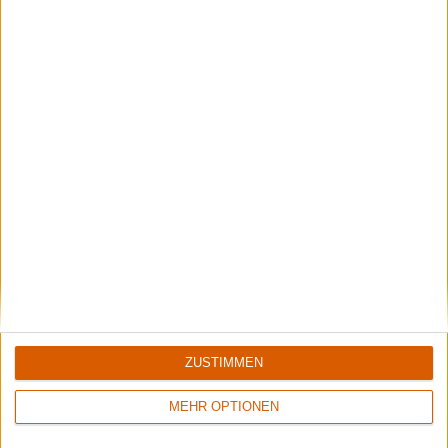
Kaltenberger Ritterturnier 2026
Eine Reise ins Mittelalter!
ZUSTIMMEN
Summer Breeze Gewinnspiel
MEHR OPTIONEN
Kocht mit Starkoch Lucki Maurer
Aktuelle Reviews