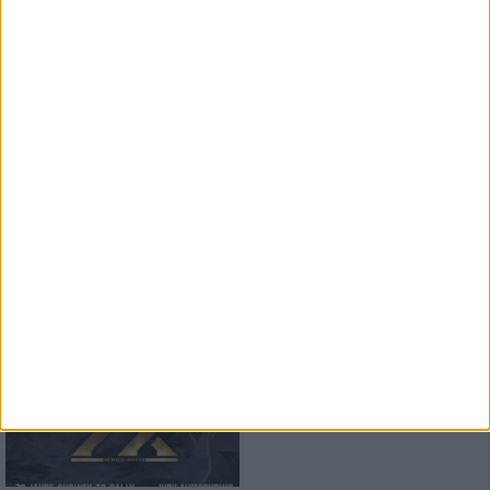
metal.de-Redaktion
Die 50 besten Alben des Jahres
2022
109
Special
metal.de
Der große Redaktionspoll 2022
10
Konzertbericht
Eisheilige Nacht 2022
30 Jahre Subway To Sally
Jubiläumsshow