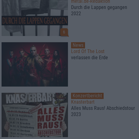
metal.de-Redaktion
Durch die Lappen gegangen
2022
6
News
Lord Of The Lost
verlassen die Erde
Konzertbericht
Knasterbart
Alles Muss Raus! Abschiedstour
2023