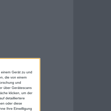
f einem Gerät zu und
n, die von einem
forschung und
ner über Gerätescans
äche klicken, um der
f detailliertere
men oder diese
ne Ihre Einwilligung