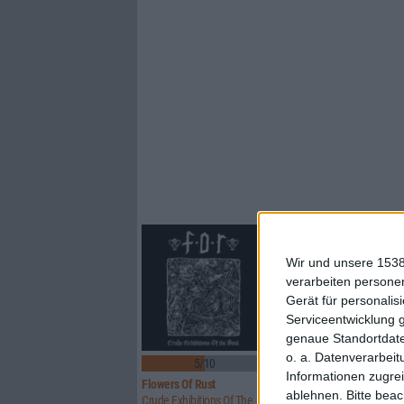
Wir und unsere 1538
verarbeiten persone
Gerät für personali
Serviceentwicklung 
genaue Standortdate
o. a. Datenverarbeit
5/10
8/10
Informationen zugrei
Flowers Of Rust
Xandria
ablehnen.
Bitte bea
Crude Exhibitions Of The Soul
Eclipse