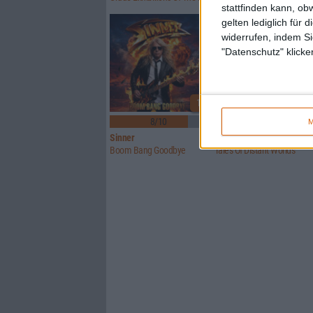
stattfinden kann, ob
gelten lediglich für 
widerrufen, indem Si
"Datenschutz" klicke
1
8/10
6/10
M
Sinner
Crusade Of Bards
Boom Bang Goodbye
Tales Of Distant Worlds