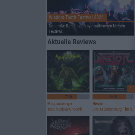
Wisdom Tooth Festival 2026
Der große Bericht zum sympathischen kleinen
Festival.
Aktuelle Reviews
1
7/10
8/10
Megascavenger
Nestor
Toxic Noxious Undeath
Live At Gothenburg Film Studios