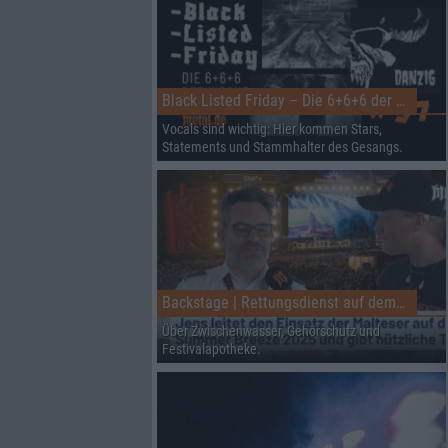
Black Listed Friday – Die 6+6+6 der Woche
Vocals sind wichtig: Hier kommen Stars,
Statements und Stammhalter des Gesangs.
Backstage | Rettungsdienst auf dem Summer Breeze
Über Zwischenwasser, Gehörschutz und
Festivalapotheke.