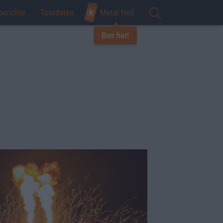
berichte
Tourdaten
Metal Hell
Bier her!