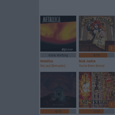
2
Keine Wertung
8/10
Metallica
Rock Justice
ReLoad (Remaster)
You've Been Served
1
8/10
7/10