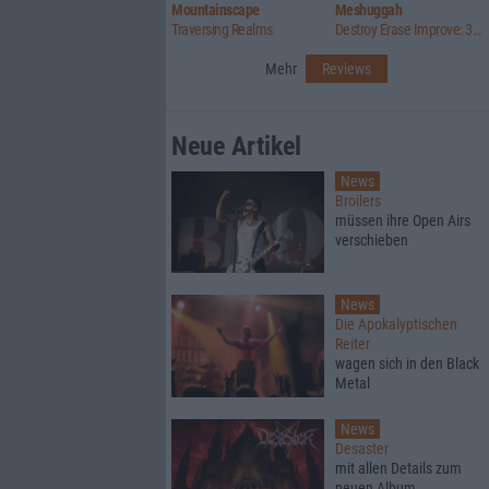
Mountainscape
Meshuggah
Traversing Realms
Destroy Erase Improve: 30th Anniversary Edition
Mehr
Reviews
Neue Artikel
News
Broilers
müssen ihre Open Airs
verschieben
News
Die Apokalyptischen
Reiter
wagen sich in den Black
Metal
News
Desaster
mit allen Details zum
neuen Album