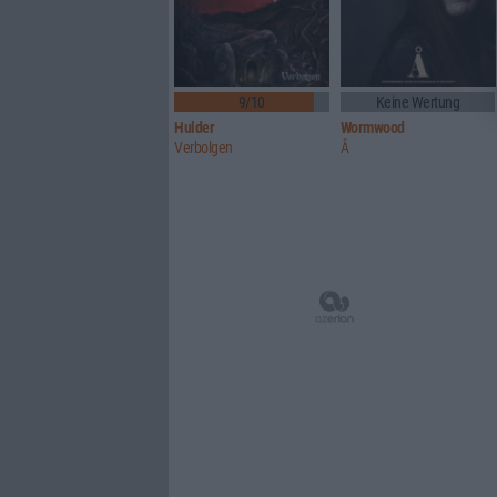
9/10
Keine Wertung
Hulder
Wormwood
Verbolgen
Å