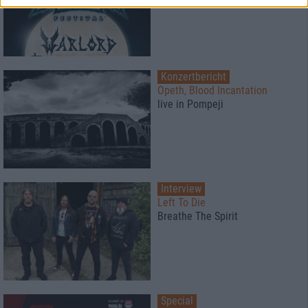
Konzertbericht
Opeth, Blood Incantation
live in Pompeji
Interview
Left To Die
Breathe The Spirit
Special