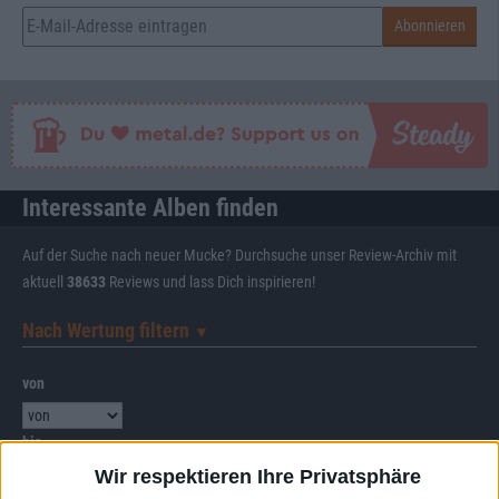
Interessante Alben finden
Auf der Suche nach neuer Mucke? Durchsuche unser Review-Archiv mit
aktuell
38633
Reviews und lass Dich inspirieren!
Nach Wertung filtern
▼︎
von
bis
Wir respektieren Ihre Privatsphäre