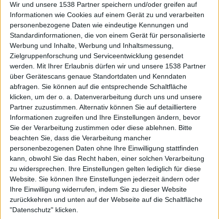
Punkten
Wir und unsere 1538 Partner speichern und/oder greifen auf
Informationen wie Cookies auf einem Gerät zu und verarbeiten
Nach Genres filtern
►︎
personenbezogene Daten wie eindeutige Kennungen und
Standardinformationen, die von einem Gerät für personalisierte
Werbung und Inhalte, Werbung und Inhaltsmessung,
Zielgruppenforschung und Serviceentwicklung gesendet
werden.
Mit Ihrer Erlaubnis dürfen wir und unsere 1538 Partner
über Gerätescans genaue Standortdaten und Kenndaten
abfragen. Sie können auf die entsprechende Schaltfläche
Alben von Biohazard
klicken, um der o. a. Datenverarbeitung durch uns und unsere
Partner zuzustimmen. Alternativ können Sie auf detailliertere
Informationen zugreifen und Ihre Einstellungen ändern, bevor
Sie der Verarbeitung zustimmen oder diese ablehnen.
Bitte
beachten Sie, dass die Verarbeitung mancher
personenbezogenen Daten ohne Ihre Einwilligung stattfinden
kann, obwohl Sie das Recht haben, einer solchen Verarbeitung
zu widersprechen. Ihre Einstellungen gelten lediglich für diese
Website. Sie können Ihre Einstellungen jederzeit ändern oder
Ihre Einwilligung widerrufen, indem Sie zu dieser Website
Review
Review
zurückkehren und unten auf der Webseite auf die Schaltfläche
"Datenschutz" klicken.
6/10
8/10