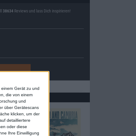
ll
38634
Reviews und lass Dich inspirieren!
f einem Gerät zu und
n, die von einem
forschung und
ner über Gerätescans
äche klicken, um der
f detailliertere
men oder diese
ne Ihre Einwilligung