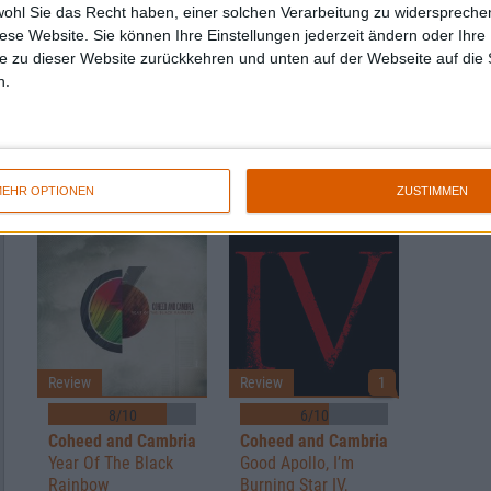
wohl Sie das Recht haben, einer solchen Verarbeitung zu widersprechen
diese Website. Sie können Ihre Einstellungen jederzeit ändern oder Ihre 
Review
Review
Review
e zu dieser Website zurückkehren und unten auf der Webseite auf die 
n.
8/10
9/10
Coheed and Cambria
Coheed and Cambria
Coheed 
Vaxis III: The Father
Vaxis – Act II: A
Vaxis - A
Of Make Believe
Window of the
Unheave
Waking Mind
Creatur
EHR OPTIONEN
ZUSTIMMEN
Review
Review
1
8/10
6/10
Coheed and Cambria
Coheed and Cambria
Year Of The Black
Good Apollo, I’m
Rainbow
Burning Star IV,