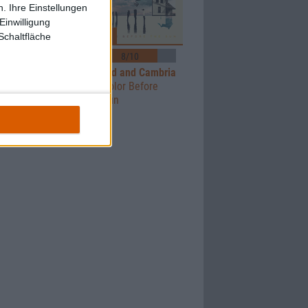
. Ihre Einstellungen
Einwilligung
Review
Schaltfläche
8/10
8/10
and Cambria
Coheed and Cambria
ct I: The
The Color Before
nly
The Sun
es