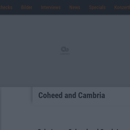
checks
Bilder
Interviews
News
Specials
Konzert
Coheed and Cambria