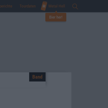
berichte
Tourdaten
Metal Hell
Bier her!
Band