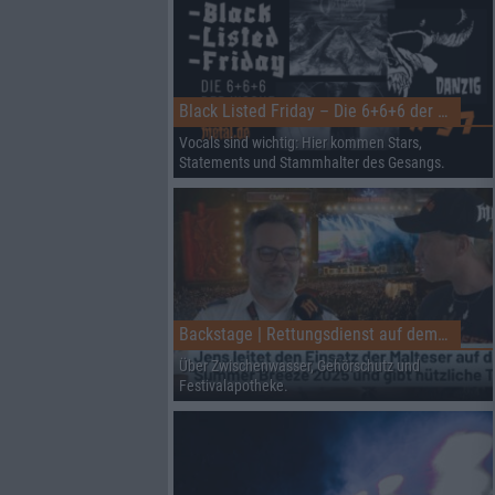
Black Listed Friday – Die 6+6+6 der Woche
Vocals sind wichtig: Hier kommen Stars,
Statements und Stammhalter des Gesangs.
Backstage | Rettungsdienst auf dem Summer Breeze
Über Zwischenwasser, Gehörschutz und
Festivalapotheke.