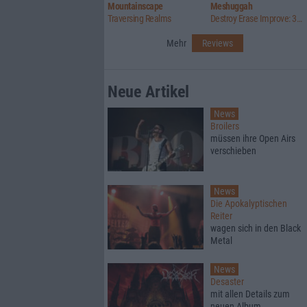
Mountainscape
Meshuggah
Traversing Realms
Destroy Erase Improve: 30th Anniversary Edition
Mehr
Reviews
Neue Artikel
News
Broilers
müssen ihre Open Airs
verschieben
News
Die Apokalyptischen
Reiter
wagen sich in den Black
Metal
News
Desaster
mit allen Details zum
neuen Album