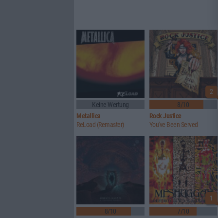
2
Keine Wertung
8/10
Metallica
Rock Justice
ReLoad (Remaster)
You've Been Served
1
8/10
7/10