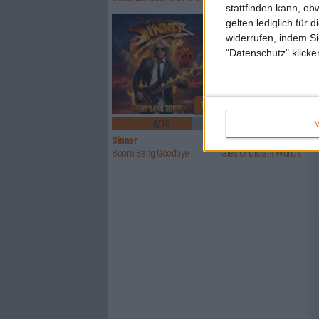
stattfinden kann, ob
gelten lediglich für 
widerrufen, indem Si
"Datenschutz" klicke
1
8/10
6/10
M
Sinner
Crusade Of Bards
Boom Bang Goodbye
Tales Of Distant Worlds