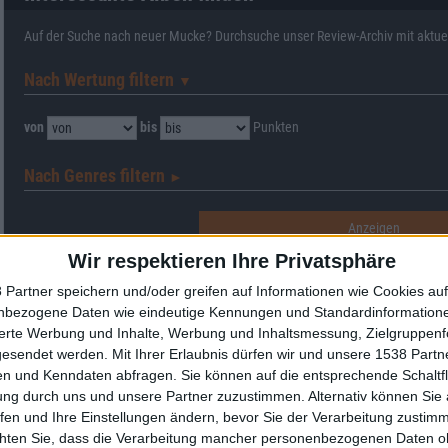
Auf der Suche nach neuer Mucke? Durchsuche unser Review-Archiv mit aktue
Nach Wertung filtern
▼︎
von
bis
Punkten
Nach Genres filtern
►︎
Wir respektieren Ihre Privatsphäre
 Partner speichern und/oder greifen auf Informationen wie Cookies au
nbezogene Daten wie eindeutige Kennungen und Standardinformatione
Alben von Coheed and Cambria
sierte Werbung und Inhalte, Werbung und Inhaltsmessung, Zielgruppen
gesendet werden.
Mit Ihrer Erlaubnis dürfen wir und unsere 1538 Part
n und Kenndaten abfragen. Sie können auf die entsprechende Schaltfl
ung durch uns und unsere Partner zuzustimmen. Alternativ können Sie au
fen und Ihre Einstellungen ändern, bevor Sie der Verarbeitung zustim
chten Sie, dass die Verarbeitung mancher personenbezogenen Daten oh