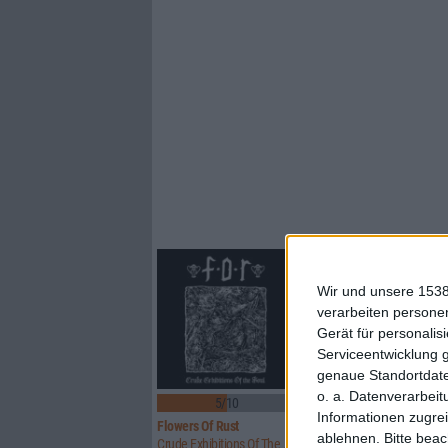
Wir und unsere 1538
verarbeiten persone
Gerät für personali
Serviceentwicklung 
genaue Standortdate
o. a. Datenverarbeit
5/10
8/10
Informationen zugrei
Flowers Of Rust
Xandria
ablehnen.
Bitte bea
Crude Exhibitions Of The Soul
Eclipse