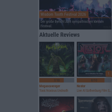
Wisdom Tooth Festival 2026
Der große Bericht zum sympathischen kleinen
Festival.
Aktuelle Reviews
1
7/10
8/10
Megascavenger
Nestor
Toxic Noxious Undeath
Live At Gothenburg Film Studios