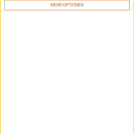
MEHR OPTIONEN
5/10
8/10
Flowers Of Rust
Xandria
Crude Exhibitions Of The Soul
Eclipse