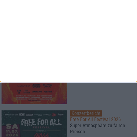
News
HARD KILL
BluRay Verlosung
1
Konzertbericht
Vainstream Rockfest 2026
Festival bei 40°
Konzertbericht
Free For All Festival 2026
Super Atmosphäre zu fairen
Preisen