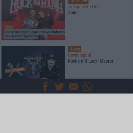
Interview
Talking with Ore
Ankor
News
Gewinnspiel
Koche mit Lucki Maurer
Special
Zwischen Herzblut und
Algorithmus: Attic Stories und
Twin Mill