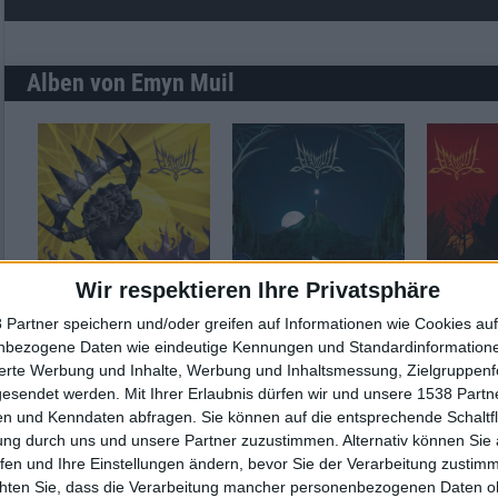
Alben von Emyn Muil
Review
1
Review
2
Review
Wir respektieren Ihre Privatsphäre
7/10
8/10
 Partner speichern und/oder greifen auf Informationen wie Cookies au
Emyn Muil
Emyn Muil
Emyn Mu
nbezogene Daten wie eindeutige Kennungen und Standardinformatione
Afar Angathfark
Elenion Ancalima
Túrin T
sierte Werbung und Inhalte, Werbung und Inhaltsmessung, Zielgruppen
Dagnir 
gesendet werden.
Mit Ihrer Erlaubnis dürfen wir und unsere 1538 Part
n und Kenndaten abfragen. Sie können auf die entsprechende Schaltfl
ung durch uns und unsere Partner zuzustimmen. Alternativ können Sie au
fen und Ihre Einstellungen ändern, bevor Sie der Verarbeitung zustim
Konzertberichte mit Emyn Muil
chten Sie, dass die Verarbeitung mancher personenbezogenen Daten oh