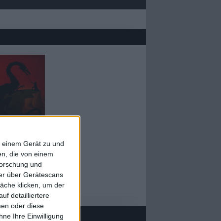
6/10
f einem Gerät zu und
il
n, die von einem
urambar
forschung und
Glaurunga
ner über Gerätescans
äche klicken, um der
f detailliertere
men oder diese
ne Ihre Einwilligung