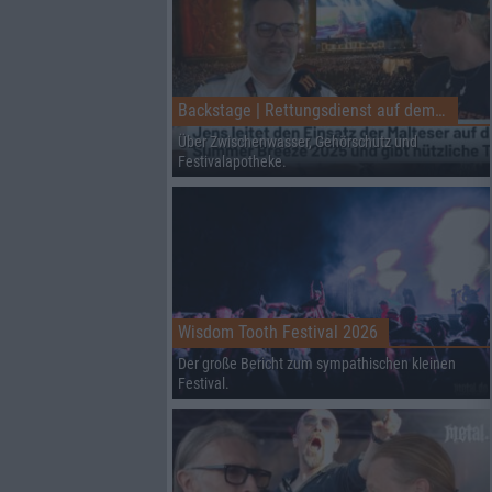
Backstage | Rettungsdienst auf dem Summer Breeze
Über Zwischenwasser, Gehörschutz und
Festivalapotheke.
Wisdom Tooth Festival 2026
Der große Bericht zum sympathischen kleinen
Festival.