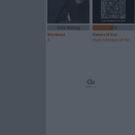
Keine Wertung
5/10
Wormwood
Flowers Of Rust
Å
Crude Exhibitions Of The Soul