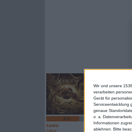
Wir und unsere 1538
verarbeiten persone
Gerät für personali
Serviceentwicklung 
genaue Standortdate
1
o. a. Datenverarbeit
8/10
8/10
Informationen zugrei
Xandria
Sinner
ablehnen.
Bitte bea
Eclipse
Boom Bang Goodbye