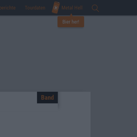
berichte
Tourdaten
Metal Hell
Bier her!
Band