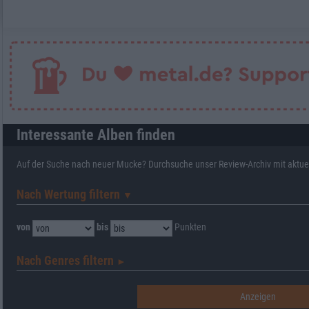
Interessante Alben finden
Auf der Suche nach neuer Mucke? Durchsuche unser Review-Archiv mit aktue
Nach Wertung filtern
▼︎
von
bis
Punkten
Nach Genres filtern
►︎