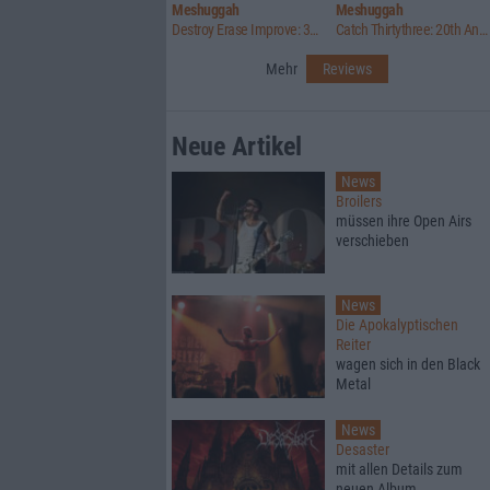
Meshuggah
Meshuggah
Destroy Erase Improve: 30th Anniversary Edition
Catch Thirtythree: 20th Anniversary Edition
Mehr
Reviews
Neue Artikel
News
Broilers
müssen ihre Open Airs
verschieben
News
Die Apokalyptischen
Reiter
wagen sich in den Black
Metal
News
Desaster
mit allen Details zum
neuen Album