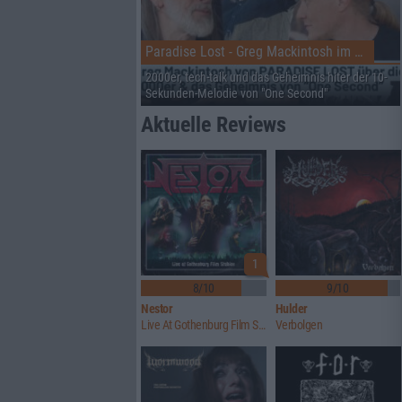
Paradise Lost - Greg Mackintosh im Interview auf dem RHZ
2000er, tech-talk und das Geheimnis hiter der 10-
Sekunden-Melodie von "One Second"
Aktuelle Reviews
1
8/10
9/10
Nestor
Hulder
Live At Gothenburg Film Studios
Verbolgen