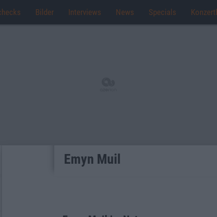
checks
Bilder
Interviews
News
Specials
Konzert
Emyn Muil