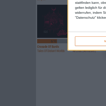
stattfinden kann, ob
gelten lediglich für 
widerrufen, indem Si
"Datenschutz" klicke
6/10
Keine Wertung
M
Crusade Of Bards
Metallica
Tales Of Distant Worlds
ReLoad (Remaster)