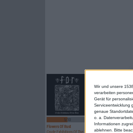
Wir und unsere 1538
verarbeiten persone
Gerät für personali
Serviceentwicklung 
genaue Standortdate
o. a. Datenverarbeit
5/10
8/10
Informationen zugrei
Flowers Of Rust
Xandria
ablehnen.
Bitte bea
Crude Exhibitions Of The Soul
Eclipse