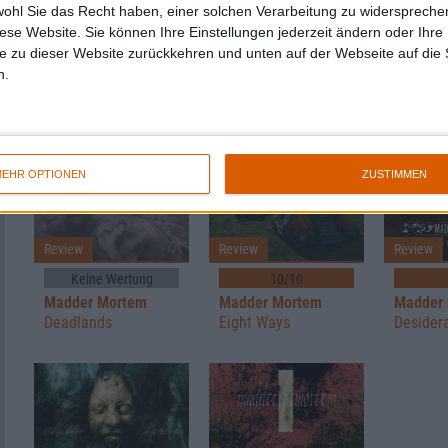
9/10
9/10
wohl Sie das Recht haben, einer solchen Verarbeitung zu widersprechen
Madder Mortem
Madder Mortem
Madder
diese Website. Sie können Ihre Einstellungen jederzeit ändern oder Ihre 
Old Eyes, New Heart
Marrow
Red In 
e zu dieser Website zurückkehren und unten auf der Webseite auf die 
Claw
n.
EHR OPTIONEN
ZUSTIMMEN
Review
Review
Review
Keine Wertung
10/10
Madder Mortem
Madder Mortem
Madder
Deadlands
Eight Ways
Desider