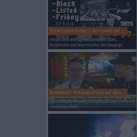
Black Listed Friday – Die 6+6+6 der Woche
Vocals sind wichtig: Hier kommen Stars,
Statements und Stammhalter des Gesangs.
Backstage | Rettungsdienst auf dem Summer Breeze
Über Zwischenwasser, Gehörschutz und
Festivalapotheke.