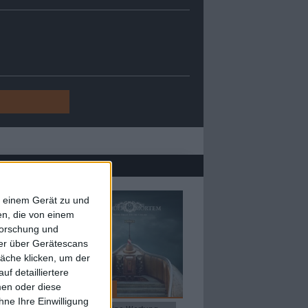
f einem Gerät zu und
n, die von einem
forschung und
ner über Gerätescans
äche klicken, um der
f detailliertere
men oder diese
4
Review
ne Ihre Einwilligung