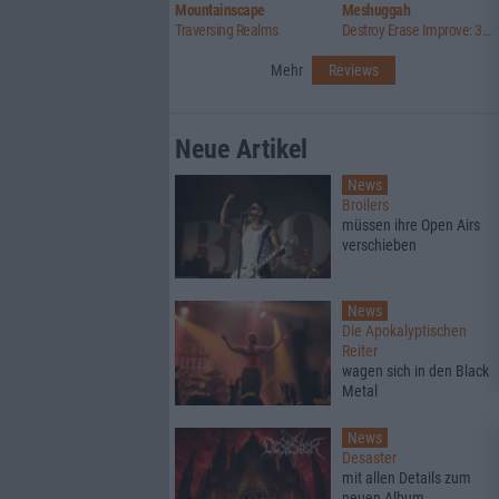
Mountainscape
Meshuggah
Traversing Realms
Destroy Erase Improve: 30th Anniversary Edition
Mehr
Reviews
Neue Artikel
News
Broilers
müssen ihre Open Airs
verschieben
News
Die Apokalyptischen
Reiter
wagen sich in den Black
Metal
News
Desaster
mit allen Details zum
neuen Album