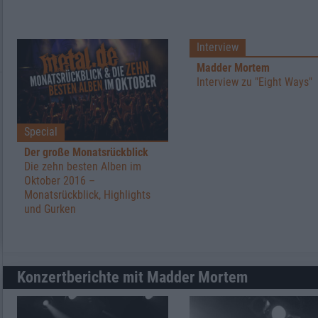
Interview
Madder Mortem
Interview zu "Eight Ways"
Special
Der große Monatsrückblick
Die zehn besten Alben im
Oktober 2016 –
Monatsrückblick, Highlights
und Gurken
Konzertberichte mit Madder Mortem