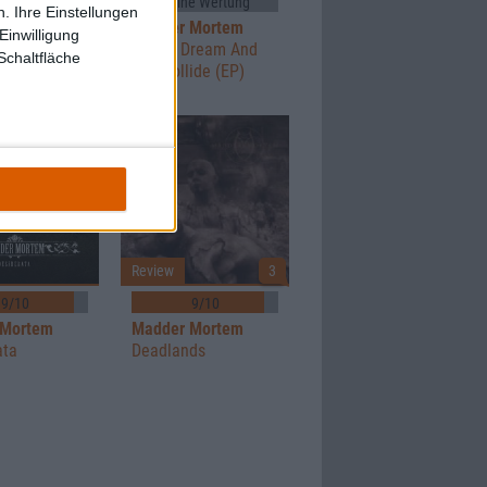
10/10
Keine Wertung
. Ihre Einstellungen
 Mortem
Madder Mortem
Einwilligung
Tooth And
Where Dream And
Schaltfläche
Day Collide (EP)
Review
3
9/10
9/10
 Mortem
Madder Mortem
ata
Deadlands