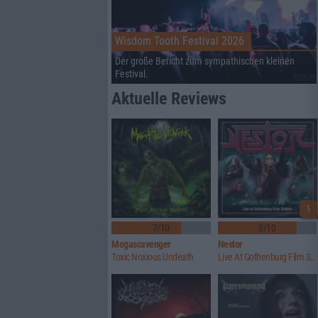
Wisdom Tooth Festival 2026
Der große Bericht zum sympathischen kleinen
Festival.
Aktuelle Reviews
1
7/10
8/10
Megascavenger
Nestor
Toxic Noxious Undeath
Live At Gothenburg Film Studios