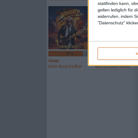
stattfinden kann, ob
gelten lediglich für 
widerrufen, indem Si
"Datenschutz" klicke
1
8/10
6/10
M
Sinner
Crusade Of Bards
Boom Bang Goodbye
Tales Of Distant Worlds