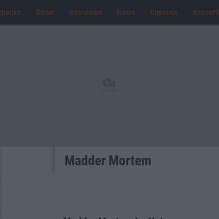
checks
Bilder
Interviews
News
Specials
Konzert
Madder Mortem
Den ganzen Text einblende