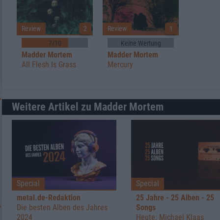
Review
2
Review
1
7/10
Keine Wertung
Madder Mortem
Madder Mortem
All Flesh Is Grass
Mercury
Weitere Artikel zu Madder Mortem
Special
Special
metal.de-Redaktion
25 Jahre - 25 Alben - 25
Die besten Alben des Jahres
Songs
2024
Heute: Michael Klaas