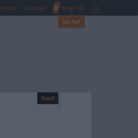
berichte
Tourdaten
Metal Hell
Bier her!
Band
n