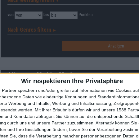
▼︎
von
bis
Punkten
Nach Genres filtern
►︎
Alben von Madder Mortem
Wir respektieren Ihre Privatsphäre
 Partner speichern und/oder greifen auf Informationen wie Cookies au
nbezogene Daten wie eindeutige Kennungen und Standardinformatione
sierte Werbung und Inhalte, Werbung und Inhaltsmessung, Zielgruppen
gesendet werden.
Mit Ihrer Erlaubnis dürfen wir und unsere 1538 Part
n und Kenndaten abfragen. Sie können auf die entsprechende Schaltfl
ung durch uns und unsere Partner zuzustimmen. Alternativ können Sie au
fen und Ihre Einstellungen ändern, bevor Sie der Verarbeitung zustim
Review
2
Review
Review
chten Sie, dass die Verarbeitung mancher personenbezogenen Daten oh