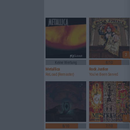
2
Keine Wertung
8/10
Metallica
Rock Justice
ReLoad (Remaster)
You've Been Served
1
8/10
7/10