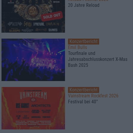
20 Jahre Reload
Konzertbericht
Emil Bulls
Tourfinale und
Jahresabschlusskonzert X-Mas
Bash 2025
Konzertbericht
Vainstream Rockfest 2026
Festival bei 40°