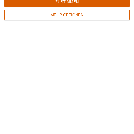
ZUSTIMMEN
7/10
8/10
Corrosion Of Conformity
Rosa Faenskap
Good God - Baad Man
Ingenting Forblir
MEHR OPTIONEN
2
8/10
Keine Wertung
Lionheart
Brutus (BE)
Valley Of Death II
Live In Brussels