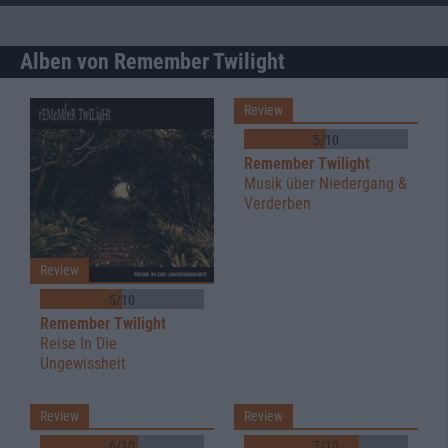
Alben von Remember Twilight
Review
5/10
Remember Twilight
Musik über Niedergang &
Verderben
Review
5/10
Remember Twilight
Reise In Die
Ungewissheit
Review
Review
6/10
7/10