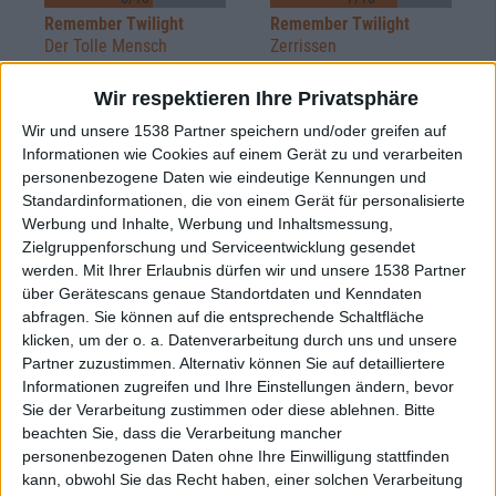
Remember Twilight
Remember Twilight
Der Tolle Mensch
Zerrissen
Wir respektieren Ihre Privatsphäre
Review
Wir und unsere 1538 Partner speichern und/oder greifen auf
6/10
Informationen wie Cookies auf einem Gerät zu und verarbeiten
Remember Twilight
personenbezogene Daten wie eindeutige Kennungen und
Kammermusik-Core
Standardinformationen, die von einem Gerät für personalisierte
Werbung und Inhalte, Werbung und Inhaltsmessung,
Zielgruppenforschung und Serviceentwicklung gesendet
werden.
Mit Ihrer Erlaubnis dürfen wir und unsere 1538 Partner
Review
über Gerätescans genaue Standortdaten und Kenndaten
5/10
abfragen. Sie können auf die entsprechende Schaltfläche
Remember Twilight
klicken, um der o. a. Datenverarbeitung durch uns und unsere
Kammermusik Core
Partner zuzustimmen. Alternativ können Sie auf detailliertere
Informationen zugreifen und Ihre Einstellungen ändern, bevor
Sie der Verarbeitung zustimmen oder diese ablehnen.
Bitte
beachten Sie, dass die Verarbeitung mancher
Konzertberichte mit Remember Twilight
personenbezogenen Daten ohne Ihre Einwilligung stattfinden
kann, obwohl Sie das Recht haben, einer solchen Verarbeitung