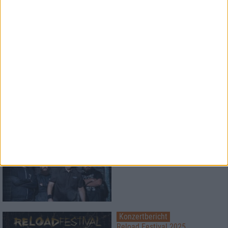
Konzertbericht
Hellseatic 2024
A Heavy Music Odyssey
Konzertbericht
Pro-Pain
Hardcore mit Haltung
Konzertbericht
Reload Festival 2025