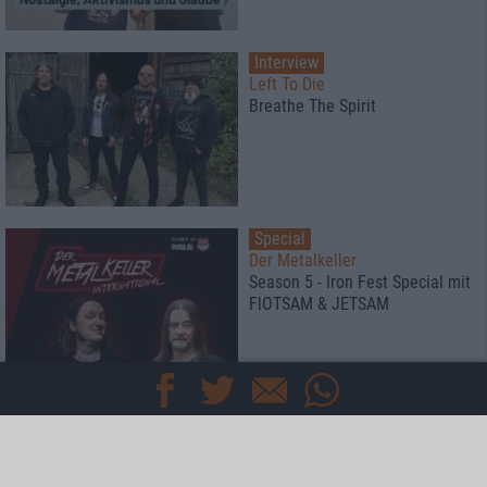
Interview
Left To Die
Breathe The Spirit
Special
Der Metalkeller
Season 5 - Iron Fest Special mit
FlOTSAM & JETSAM
Special
Black Listed Friday
Die 6+6+6 der Woche