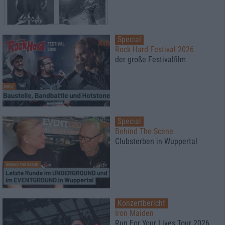
Special
Rock Hard Festival 2026
der große Festivalfilm
Special
Behind The Scene
Clubsterben in Wuppertal
Konzertbericht
Iron Maiden
Run For Your Lives Tour 2026