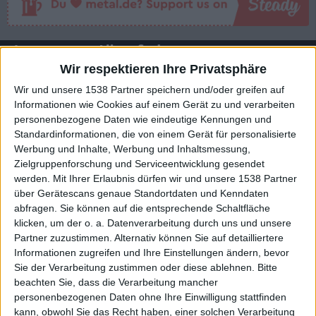
Interessante Alben finden
Wir respektieren Ihre Privatsphäre
Auf der Suche nach neuer Mucke? Durchsuche unser Review-Archiv mit
Wir und unsere 1538 Partner speichern und/oder greifen auf
aktuell
38636
Reviews und lass Dich inspirieren!
Informationen wie Cookies auf einem Gerät zu und verarbeiten
personenbezogene Daten wie eindeutige Kennungen und
Nach Wertung filtern
▼︎
Standardinformationen, die von einem Gerät für personalisierte
Werbung und Inhalte, Werbung und Inhaltsmessung,
von
Zielgruppenforschung und Serviceentwicklung gesendet
werden.
Mit Ihrer Erlaubnis dürfen wir und unsere 1538 Partner
über Gerätescans genaue Standortdaten und Kenndaten
bis
abfragen. Sie können auf die entsprechende Schaltfläche
klicken, um der o. a. Datenverarbeitung durch uns und unsere
Punkten
Partner zuzustimmen. Alternativ können Sie auf detailliertere
Informationen zugreifen und Ihre Einstellungen ändern, bevor
Nach Genres filtern
Sie der Verarbeitung zustimmen oder diese ablehnen.
Bitte
►︎
beachten Sie, dass die Verarbeitung mancher
personenbezogenen Daten ohne Ihre Einwilligung stattfinden
kann, obwohl Sie das Recht haben, einer solchen Verarbeitung