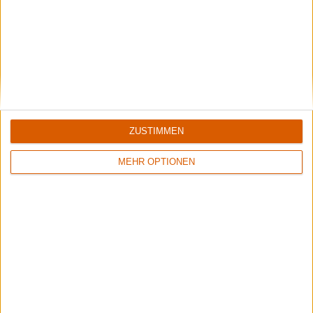
1
1
8/10
8/10
Nestor
Sinner
Live At Gothenburg Film Studios
Boom Bang Goodbye
ZUSTIMMEN
MEHR OPTIONEN
2
Keine Wertung
8/10
Metallica
Rock Justice
ReLoad (Remaster)
You've Been Served