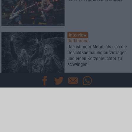
Interview
Darkthrone
Das ist mehr Metal, als sich die
Gesichtsbemalung aufzutragen
und einen Kerzenleuchter zu
schwingen!
Mehr
Specials
Interviews
News
TEAM
KONTAKT
IMPRESSUM
DATENSCHUTZ