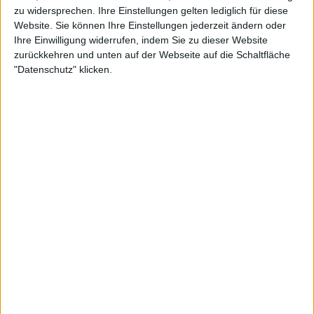
zu widersprechen. Ihre Einstellungen gelten lediglich für diese
Website. Sie können Ihre Einstellungen jederzeit ändern oder
Coppelius auf Tour
Ihre Einwilligung widerrufen, indem Sie zu dieser Website
zurückkehren und unten auf der Webseite auf die Schaltfläche
metal.de präsentiert
Rockharz 2027 (Festival)
"Datenschutz" klicken.
07.07. - 10.07.26
Bruce Dickinson, Arch Enemy, Korpiklaani, The Sisters Of Merc
Flugplatz Ballenstedt, Ballenstedt
Mehr zu Coppelius und Remember Twilight
BANDS
COPPELIUS
REMEMBER TWILIGHT
STILE
Alben von Coppelius und Remember Twilight