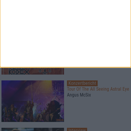
1
Konzertbericht
Hell Over Hammaburg 2026
Mehr als ein Festival
Konzertbericht
Tour Of The All Seeing Astral Eye
Angus McSix
Interview