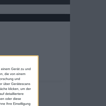
f einem Gerät zu und
n, die von einem
forschung und
ner über Gerätescans
äche klicken, um der
f detailliertere
men oder diese
ne Ihre Einwilligung