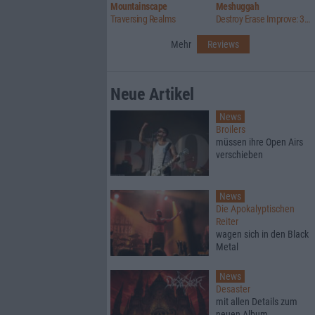
Mountainscape
Meshuggah
Traversing Realms
Destroy Erase Improve: 30th Anniversary Edition
Mehr
Reviews
Neue Artikel
News
Broilers
müssen ihre Open Airs
verschieben
News
Die Apokalyptischen
Reiter
wagen sich in den Black
Metal
News
Desaster
mit allen Details zum
neuen Album