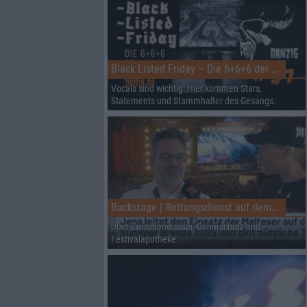
Black Listed Friday – Die 6+6+6 der Woche
Vocals sind wichtig: Hier kommen Stars,
Statements und Stammhalter des Gesangs.
Backstage | Rettungsdienst auf dem Summer Breeze
Über Zwischenwasser, Gehörschutz und
Festivalapotheke.