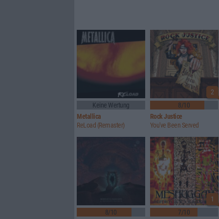
2
Keine Wertung
8/10
Metallica
Rock Justice
ReLoad (Remaster)
You've Been Served
1
8/10
7/10