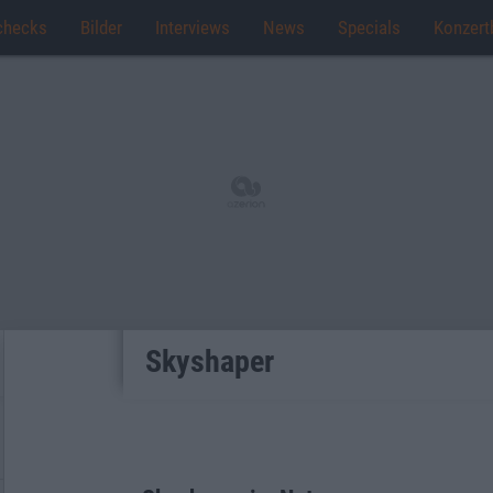
checks
Bilder
Interviews
News
Specials
Konzert
Skyshaper