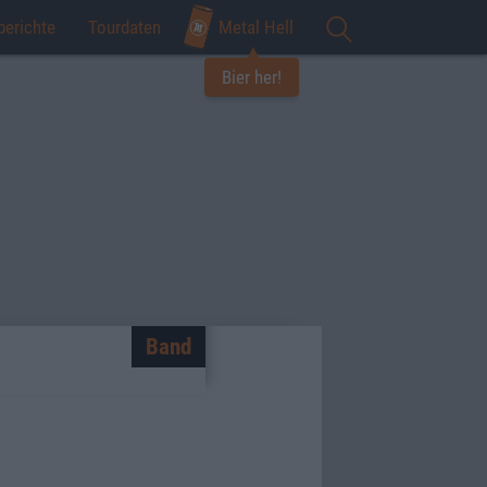
berichte
Tourdaten
Metal Hell
Bier her!
Band