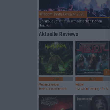
Wisdom Tooth Festival 2026
Der große Bericht zum sympathischen kleinen
Festival.
Aktuelle Reviews
1
7/10
8/10
Megascavenger
Nestor
Toxic Noxious Undeath
Live At Gothenburg Film Studios