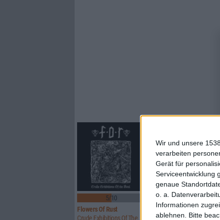
Wir und unsere 1538
verarbeiten persone
Gerät für personali
Serviceentwicklung 
genaue Standortdate
o. a. Datenverarbeit
5/10
8/10
Informationen zugrei
Flowers Of Rust
Xandria
ablehnen.
Bitte bea
Crude Exhibitions Of The Soul
Eclipse