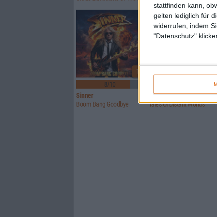
stattfinden kann, ob
gelten lediglich für 
widerrufen, indem Si
"Datenschutz" klicke
1
8/10
6/10
M
Sinner
Crusade Of Bards
Boom Bang Goodbye
Tales Of Distant Worlds