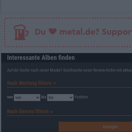
Interessante Alben finden
Auf der Suche nach neuer Mucke? Durchsuche unser Review-Archiv mit aktue
Nach Wertung filtern
▼︎
von
bis
Punkten
Nach Genres filtern
►︎