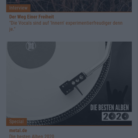
Interview
Der Weg Einer Freiheit
"Die Vocals sind auf 'Innern' experimentierfreudiger denn
je."
Special
metal.de
Die besten Alben 2020