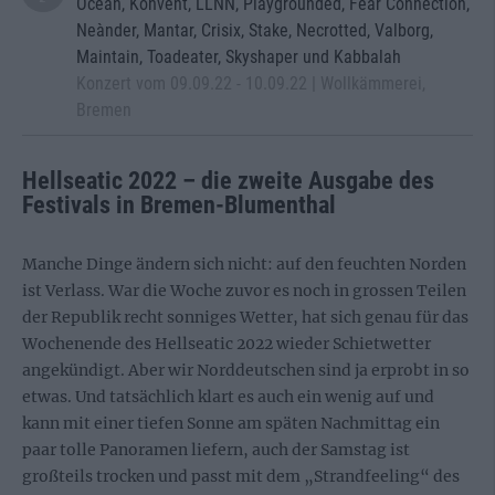
Ocean, Konvent, LLNN, Playgrounded, Fear Connection,
Neànder, Mantar, Crisix, Stake, Necrotted, Valborg,
Maintain, Toadeater, Skyshaper und Kabbalah
Konzert vom 09.09.22 - 10.09.22 | Wollkämmerei,
Bremen
Hellseatic 2022 – die zweite Ausgabe des
Festivals in Bremen-Blumenthal
Manche Dinge ändern sich nicht: auf den feuchten Norden
ist Verlass. War die Woche zuvor es noch in grossen Teilen
der Republik recht sonniges Wetter, hat sich genau für das
Wochenende des Hellseatic 2022 wieder Schietwetter
angekündigt. Aber wir Norddeutschen sind ja erprobt in so
etwas. Und tatsächlich klart es auch ein wenig auf und
kann mit einer tiefen Sonne am späten Nachmittag ein
paar tolle Panoramen liefern, auch der Samstag ist
großteils trocken und passt mit dem „Strandfeeling“ des