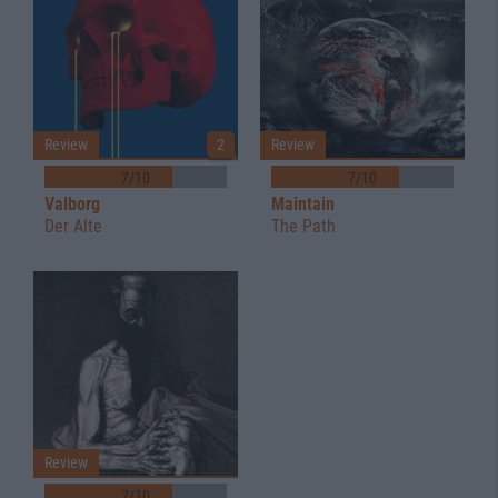
Review
2
Review
7/10
7/10
Valborg
Maintain
Der Alte
The Path
Review
7/10