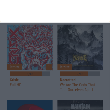
LLNN
Mantar
Unmaker
Post Apocalyptic
Depression
Review
1
Review
8/10
7/10
Crisix
Necrotted
Full HD
We Are The Gods That
Tear Ourselves Apart