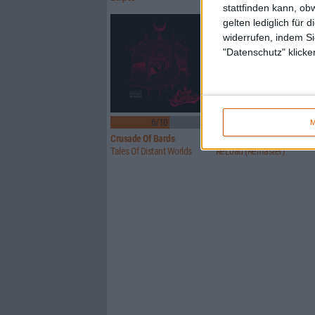
stattfinden kann, ob
gelten lediglich für 
widerrufen, indem Si
"Datenschutz" klicke
6/10
Keine Wertung
M
Crusade Of Bards
Metallica
Tales Of Distant Worlds
ReLoad (Remaster)