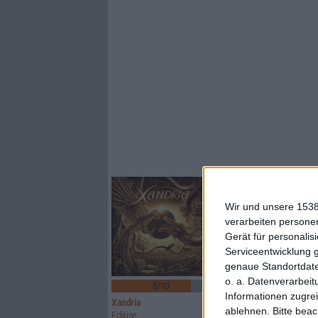
Wir und unsere 1538
verarbeiten persone
Gerät für personali
Serviceentwicklung 
genaue Standortdate
1
o. a. Datenverarbeit
8/10
8/10
Informationen zugrei
Xandria
Sinner
ablehnen.
Bitte bea
Eclipse
Boom Bang Goodbye