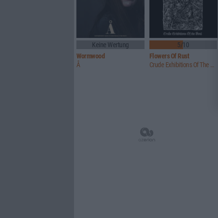
Keine Wertung
5/10
Wormwood
Flowers Of Rust
Å
Crude Exhibitions Of The Soul