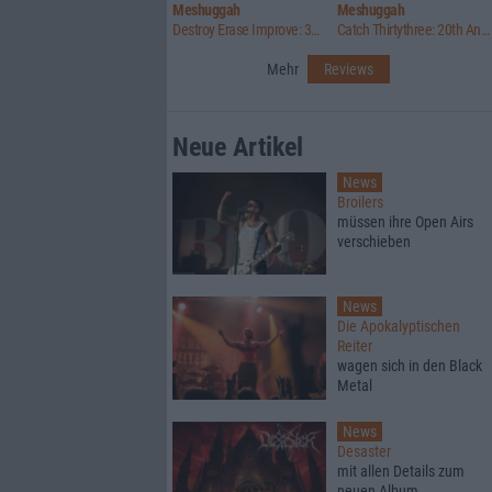
Meshuggah
Meshuggah
Destroy Erase Improve: 30th Anniversary Edition
Catch Thirtythree: 20th Anniversary Edition
Mehr
Reviews
Neue Artikel
News
Broilers
müssen ihre Open Airs
verschieben
News
Die Apokalyptischen
Reiter
wagen sich in den Black
Metal
News
Desaster
mit allen Details zum
neuen Album