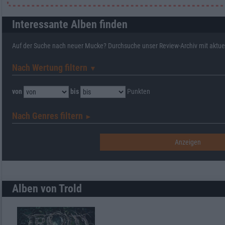
Interessante Alben finden
Auf der Suche nach neuer Mucke? Durchsuche unser Review-Archiv mit aktue
Nach Wertung filtern
▼︎
von
bis
Punkten
Nach Genres filtern
►︎
Alben von Trold