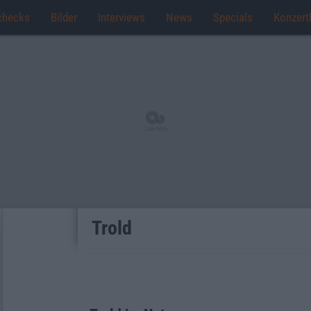
checks
Bilder
Interviews
News
Specials
Konzert
Trold