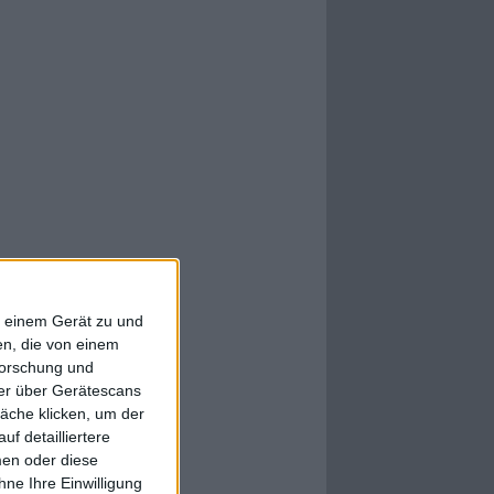
f einem Gerät zu und
n, die von einem
forschung und
ner über Gerätescans
äche klicken, um der
f detailliertere
men oder diese
ne Ihre Einwilligung