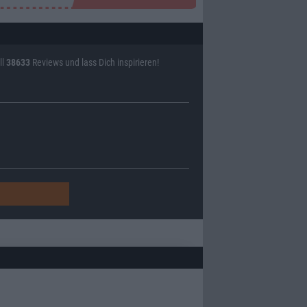
ll
38633
Reviews und lass Dich inspirieren!