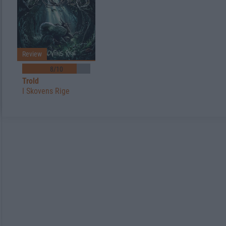
Review
8/10
Trold
I Skovens Rige