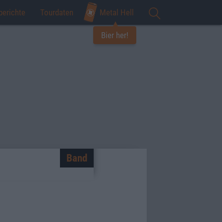
berichte
Tourdaten
Metal Hell
Bier her!
Band