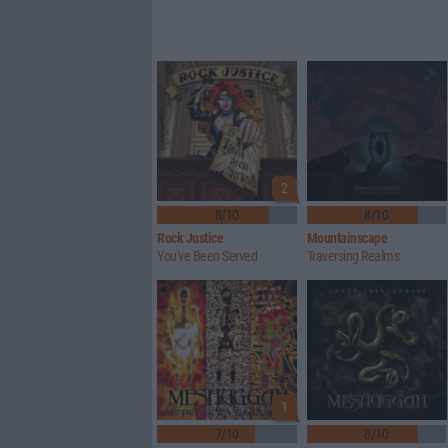
2
8/10
8/10
Rock Justice
Mountainscape
You've Been Served
Traversing Realms
1
7/10
8/10