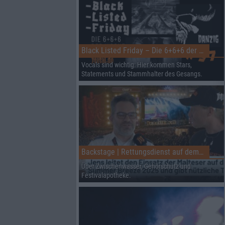
Black Listed Friday – Die 6+6+6 der Woche
Vocals sind wichtig: Hier kommen Stars,
Statements und Stammhalter des Gesangs.
Backstage | Rettungsdienst auf dem Summer Breeze
Über Zwischenwasser, Gehörschutz und
Festivalapotheke.