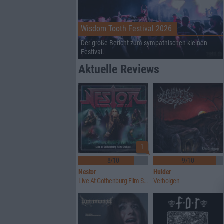
Wisdom Tooth Festival 2026
Der große Bericht zum sympathischen kleinen
Festival.
Aktuelle Reviews
1
8/10
9/10
Nestor
Hulder
Live At Gothenburg Film Studios
Verbolgen