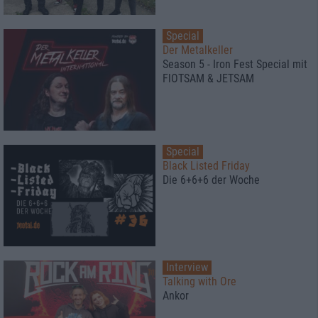
Special
Der Metalkeller
Season 5 - Iron Fest Special mit
FlOTSAM & JETSAM
Special
Black Listed Friday
Die 6+6+6 der Woche
Interview
Talking with Ore
Ankor