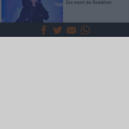
Das meint die Redaktion
Special
Kaltenberger Ritterturnier 2026
Konzertbericht
Zappenduster 2026
familiäre Atmosphäre mit
Industrie-Romantik