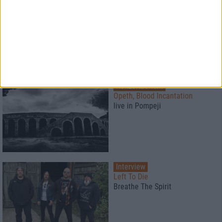
Konzertbericht
Metal Lake Festival 2026
Schwermetall am See
Konzertbericht
Opeth, Blood Incantation
live in Pompeji
Interview
Left To Die
Breathe The Spirit