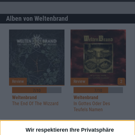
Alben von Weltenbrand
Review
Review
2
7/10
7/10
Weltenbrand
Weltenbrand
The End Of The Wizzard
In Gottes Oder Des
Teufels Namen
Wir respektieren Ihre Privatsphäre