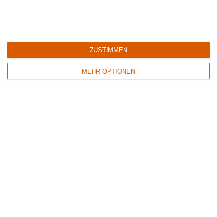
ZUSTIMMEN
MEHR OPTIONEN
1
8/10
6/10
Sinner
Crusade Of Bards
Boom Bang Goodbye
Tales Of Distant Worlds