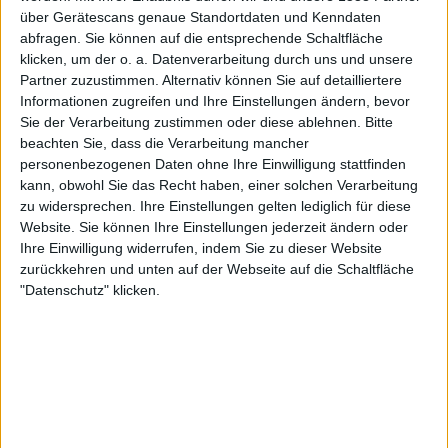
►︎
über Gerätescans genaue Standortdaten und Kenndaten
abfragen. Sie können auf die entsprechende Schaltfläche
klicken, um der o. a. Datenverarbeitung durch uns und unsere
Partner zuzustimmen. Alternativ können Sie auf detailliertere
Informationen zugreifen und Ihre Einstellungen ändern, bevor
Sie der Verarbeitung zustimmen oder diese ablehnen.
Bitte
Alben von Xandria
beachten Sie, dass die Verarbeitung mancher
personenbezogenen Daten ohne Ihre Einwilligung stattfinden
kann, obwohl Sie das Recht haben, einer solchen Verarbeitung
zu widersprechen. Ihre Einstellungen gelten lediglich für diese
Website. Sie können Ihre Einstellungen jederzeit ändern oder
Ihre Einwilligung widerrufen, indem Sie zu dieser Website
zurückkehren und unten auf der Webseite auf die Schaltfläche
"Datenschutz" klicken.
Review
Review
2
8/10
8/10
Xandria
Xandria
Eclipse
Universal Tales