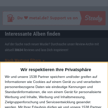
Interessante Alben finden
Auf der Suche nach neuer Mucke? Durchsuche unser Review-Archiv mit
aktuell
38634
Reviews und lass Dich inspirieren!
Nach Wertung filtern
▼︎
Wir respektieren Ihre Privatsphäre
von
Wir und unsere 1538 Partner speichern und/oder greifen auf
Informationen wie Cookies auf einem Gerät zu und verarbeiten
bis
personenbezogene Daten wie eindeutige Kennungen und
Standardinformationen, die von einem Gerät für personalisierte
Werbung und Inhalte, Werbung und Inhaltsmessung,
Punkten
Zielgruppenforschung und Serviceentwicklung gesendet
werden.
Mit Ihrer Erlaubnis dürfen wir und unsere 1538 Partner
Nach Genres filtern