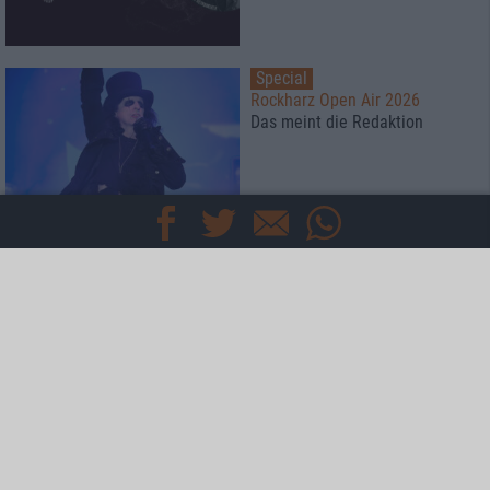
Special
Rockharz Open Air 2026
Das meint die Redaktion
Special
Kaltenberger Ritterturnier 2026
Mehr
Specials
Interviews
News