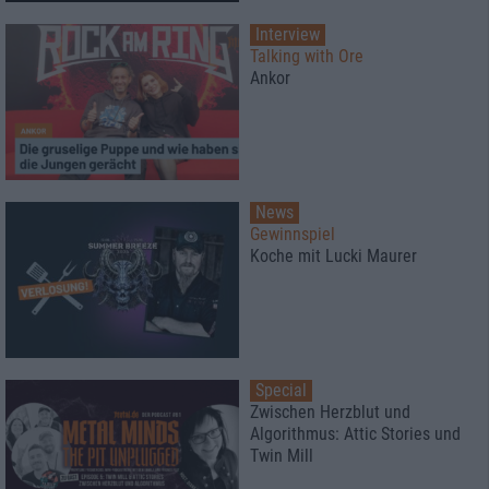
Interview
Talking with Ore
Ankor
News
Gewinnspiel
Koche mit Lucki Maurer
Special
Zwischen Herzblut und
Algorithmus: Attic Stories und
Twin Mill