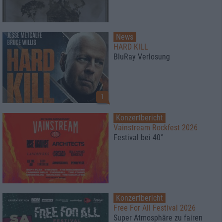
News
HARD KILL
BluRay Verlosung
1
Konzertbericht
Vainstream Rockfest 2026
Festival bei 40°
Konzertbericht
Free For All Festival 2026
Super Atmosphäre zu fairen