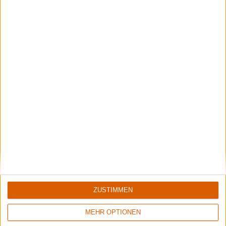
Black Listed Friday – Die 6+6+6 der Woche
Vocals sind wichtig: Hier kommen Stars, Statements und Stammhalter des
Gesangs.
ZUSTIMMEN
MEHR OPTIONEN