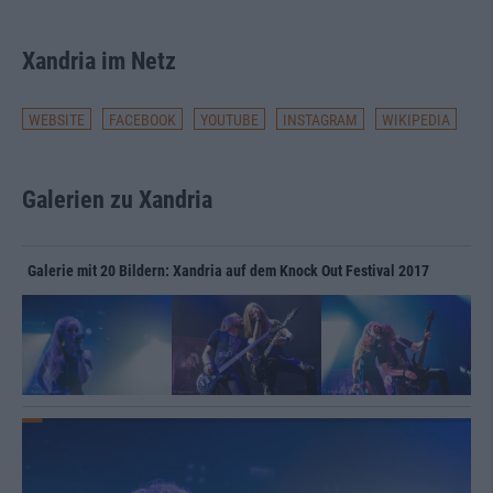
Studioalben
Xandria im Netz
2003: Kill The Sun
2004: Ravenheart
WEBSITE
FACEBOOK
YOUTUBE
INSTAGRAM
WIKIPEDIA
2005: India
2007: Salomé – The Seventh Veil
2012: Neverworld’s End
Galerien zu Xandria
2014: Sacrificium
2017: Theater Of Dimensions
Galerie mit 20 Bildern: Xandria auf dem Knock Out Festival 2017