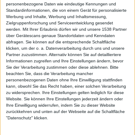
News
personenbezogene Daten wie eindeutige Kennungen und
Standardinformationen, die von einem Gerät für personalisierte
Black Veil Brides
Werbung und Inhalte, Werbung und Inhaltsmessung,
bringen den Kajal zurück
Zielgruppenforschung und Serviceentwicklung gesendet
werden.
Mit Ihrer Erlaubnis dürfen wir und unsere 1538 Partner
Neben schwarzem Lidstrich haben die US-Amerikaner aber
über Gerätescans genaue Standortdaten und Kenndaten
vor allem ihr neues Album im Gepäck.
abfragen. Sie können auf die entsprechende Schaltfläche
klicken, um der o. a. Datenverarbeitung durch uns und unsere
23.03.26
Partner zuzustimmen. Alternativ können Sie auf detailliertere
Informationen zugreifen und Ihre Einstellungen ändern, bevor
Sie der Verarbeitung zustimmen oder diese ablehnen.
Bitte
beachten Sie, dass die Verarbeitung mancher
personenbezogenen Daten ohne Ihre Einwilligung stattfinden
kann, obwohl Sie das Recht haben, einer solchen Verarbeitung
zu widersprechen. Ihre Einstellungen gelten lediglich für diese
Website. Sie können Ihre Einstellungen jederzeit ändern oder
Ihre Einwilligung widerrufen, indem Sie zu dieser Website
zurückkehren und unten auf der Webseite auf die Schaltfläche
"Datenschutz" klicken.