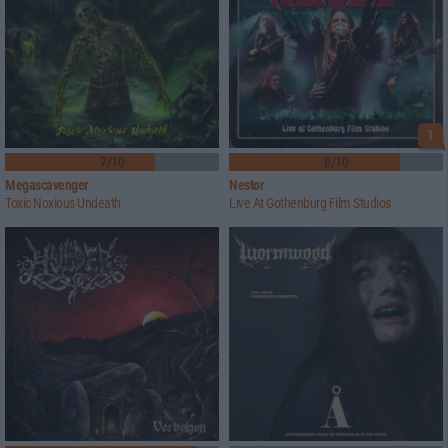
1
7/10
8/10
Megascavenger
Nestor
Toxic Noxious Undeath
Live At Gothenburg Film Studios