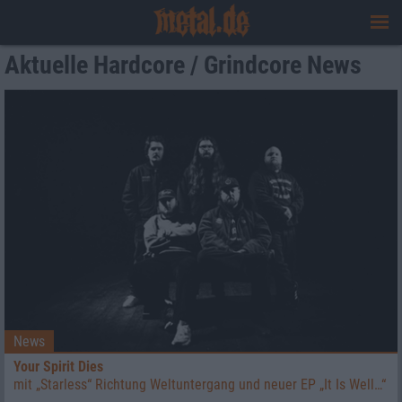
Aktuelle Hardcore / Grindcore News
News
Your Spirit Dies
mit „Starless“ Richtung Weltuntergang und neuer EP „It Is Well…“