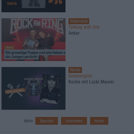
Interview
Talking with Ore
Ankor
News
Gewinnspiel
Koche mit Lucki Maurer
Mehr
Specials
Interviews
News