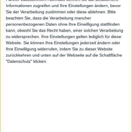
Informationen zugreifen und Ihre Einstellungen ändern, bevor
Sie der Verarbeitung zustimmen oder diese ablehnen.
Bitte
beachten Sie, dass die Verarbeitung mancher
Interessante Alben finden
personenbezogenen Daten ohne Ihre Einwilligung stattfinden
kann, obwohl Sie das Recht haben, einer solchen Verarbeitung
Auf der Suche nach neuer Mucke? Durchsuche unser Review-Archiv mit
zu widersprechen. Ihre Einstellungen gelten lediglich für diese
aktuell
38633
Reviews und lass Dich inspirieren!
Website. Sie können Ihre Einstellungen jederzeit ändern oder
Ihre Einwilligung widerrufen, indem Sie zu dieser Website
Nach Wertung filtern
▼︎
zurückkehren und unten auf der Webseite auf die Schaltfläche
"Datenschutz" klicken.
von
bis
Punkten
Nach Genres filtern
►︎