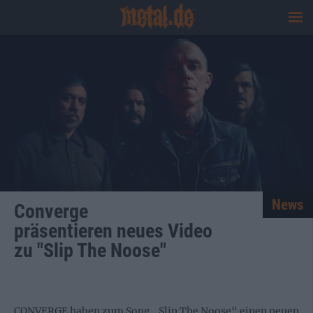
News
Converge
präsentieren neues Video
zu "Slip The Noose"
CONVERGE haben zum Song „Slip The Noose“ einen neuen