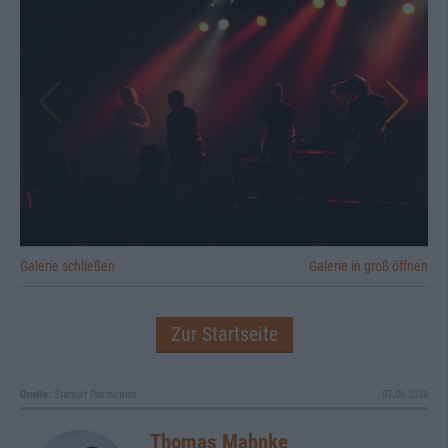
Galerie schließen
Galerie in groß öffnen
Zur Startseite
Quelle:
Starkult Promotion
07.06.2026
Thomas Mahnke