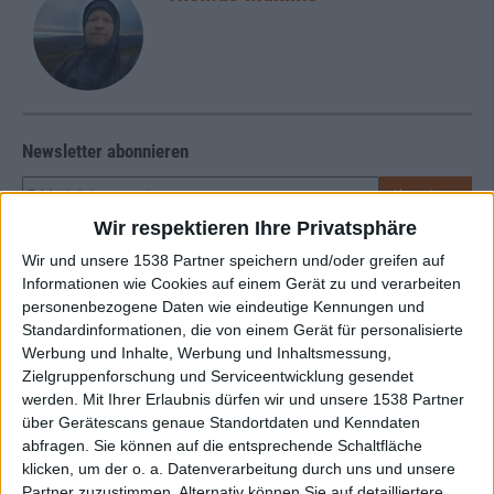
Newsletter abonnieren
Wir respektieren Ihre Privatsphäre
Wir und unsere 1538 Partner speichern und/oder greifen auf
Informationen wie Cookies auf einem Gerät zu und verarbeiten
personenbezogene Daten wie eindeutige Kennungen und
Standardinformationen, die von einem Gerät für personalisierte
Werbung und Inhalte, Werbung und Inhaltsmessung,
Mehr zu Converge
Zielgruppenforschung und Serviceentwicklung gesendet
werden.
Mit Ihrer Erlaubnis dürfen wir und unsere 1538 Partner
über Gerätescans genaue Standortdaten und Kenndaten
BAND
CONVERGE
abfragen. Sie können auf die entsprechende Schaltfläche
klicken, um der o. a. Datenverarbeitung durch uns und unsere
STILE
HARDCORE
,
POST-HARDCORE
Partner zuzustimmen. Alternativ können Sie auf detailliertere