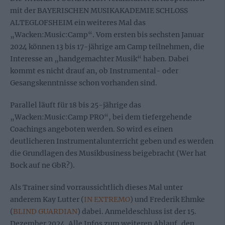
mit der BAYERISCHEN MUSIKAKADEMIE SCHLOSS
ALTEGLOFSHEIM ein weiteres Mal das
„Wacken:Music:Camp“. Vom ersten bis sechsten Januar
2024 können 13 bis 17-jährige am Camp teilnehmen, die
Interesse an „handgemachter Musik“ haben. Dabei
kommt es nicht drauf an, ob Instrumental- oder
Gesangskenntnisse schon vorhanden sind.
Parallel läuft für 18 bis 25-jährige das
„Wacken:Music:Camp PRO“, bei dem tiefergehende
Coachings angeboten werden. So wird es einen
deutlicheren Instrumentalunterricht geben und es werden
die Grundlagen des Musikbusiness beigebracht (Wer hat
Bock auf ne GbR?).
Als Trainer sind vorraussichtlich dieses Mal unter
anderem Kay Lutter (
IN EXTREMO
) und Frederik Ehmke
(
BLIND GUARDIAN
) dabei. Anmeldeschluss ist der 15.
Dezember 2024. Alle Infos zum weiteren Ablauf, den