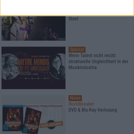
Interview
Nanowar of Steel
Talking With Ore : Nanowar of
Steel
Special
Wenn Talent nicht reicht:
strukturelle Ungleichheit in der
Musikindustrie
News
Worldbreaker
DVD & Blu-Ray-Verlosung