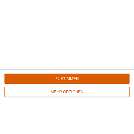
Zum Antworten anmelden
doktor von pain
sagt:
23. Oktober 2023 um 7:35 Uhr
Meinst du echt, die stellt sich ’ne CD von Santiano
zwischen Dying Fetus und Marduk?
Zum Antworten anmelden
ZUSTIMMEN
MEHR OPTIONEN
Se Wissard
sagt:
23. Oktober 2023 um 10:14 Uhr
Ne, weil Santiano alphabetisch nach Marduk kommt.
Zum Antworten anmelden