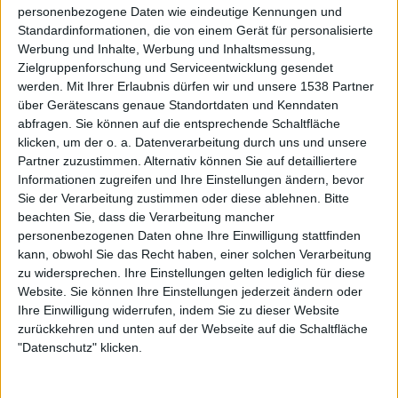
geht durch die Natur des gesamten Produktes schief. Das
personenbezogene Daten wie eindeutige Kennungen und
Leben auf See ist einsam, gefährlich, schwierig, dreckig
Standardinformationen, die von einem Gerät für personalisierte
Werbung und Inhalte, Werbung und Inhaltsmessung,
und oft sehr hart: Diese Dinge lassen sich nicht wirklich in
Zielgruppenforschung und Serviceentwicklung gesendet
ein genormtes Konsumprodukt pressen, mit welchem man
werden.
Mit Ihrer Erlaubnis dürfen wir und unsere 1538 Partner
die Werbung bei Pro7 unterlegt oder welches man an der
über Gerätescans genaue Standortdaten und Kenndaten
Netto-Kasse verkauft. Es ist dennoch respektabel, wie
abfragen. Sie können auf die entsprechende Schaltfläche
konsequent die Herrschaften musizieren. Jede Zielgruppe
klicken, um der o. a. Datenverarbeitung durch uns und unsere
muss bedient werden, koste es, was es wolle.
Partner zuzustimmen. Alternativ können Sie auf detailliertere
Informationen zugreifen und Ihre Einstellungen ändern, bevor
Radio Bob und die Rockkneipe brauchen Futter? „Zu alt
Sie der Verarbeitung zustimmen oder diese ablehnen.
Bitte
um jung zu sterben“ und „Diggy Liggy Lo“ bedienen
beachten Sie, dass die Verarbeitung mancher
personenbezogenen Daten ohne Ihre Einwilligung stattfinden
beide. Das zuvor erwähnte „Es klingt nach Freiheit“ lässt
kann, obwohl Sie das Recht haben, einer solchen Verarbeitung
die Oma-Herzen im Fernsehgarten höherschlagen. Durch
zu widersprechen. Ihre Einstellungen gelten lediglich für diese
das Duett mit Pop-Nervensäge Lina Bó soll wohl das
Website. Sie können Ihre Einstellungen jederzeit ändern oder
jüngere TikTok-Publikum abgegrast werden: „Wenn ich
Ihre Einwilligung widerrufen, indem Sie zu dieser Website
dich je vergess“ ist wirklich ein Titel, den man besser
zurückkehren und unten auf der Webseite auf die Schaltfläche
vergessen sollte. „Seine Geschichte“ hingegen, ist der
"Datenschutz" klicken.
wohl einzige Song, der eine wirkliche inhaltliche Substanz
aufweist. Er leidet allerdings ein wenig unter der zu