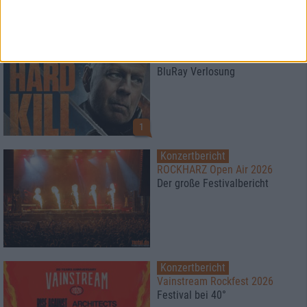
News
HARD KILL
BluRay Verlosung
1
Konzertbericht
ROCKHARZ Open Air 2026
Der große Festivalbericht
Konzertbericht
Vainstream Rockfest 2026
Festival bei 40°