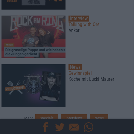
Interview
Talking with Ore
Ankor
News
Gewinnspiel
Koche mit Lucki Maurer
Mehr
Specials
Interviews
News