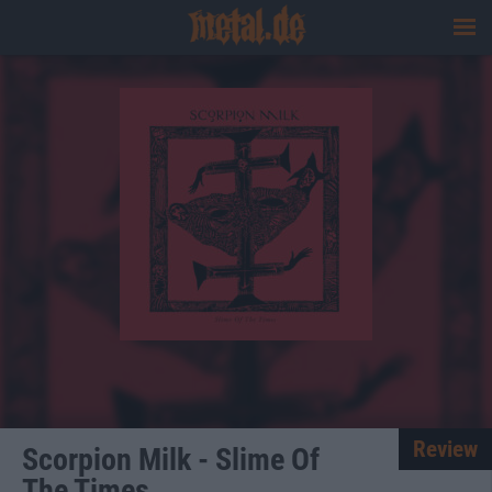
Review
Scorpion Milk - Slime Of
The Times