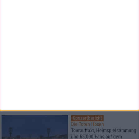
Konzertbericht
Rock Hard Festival 2026
Der große Festivalbericht
News
Betontod
wenden sich gegen „All Die
Schönen Menschen“
Konzertbericht
Die Toten Hosen
Tourauftakt, Heimspielstimmung
und 65.000 Fans auf dem