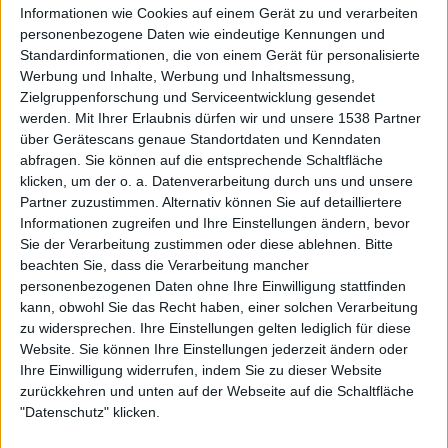
Informationen wie Cookies auf einem Gerät zu und verarbeiten
klare Parallelen gibt. „Slime Of The Times” ist kein
personenbezogene Daten wie eindeutige Kennungen und
perfektes Album: Es gibt gute und überragende Songs. Die
Standardinformationen, die von einem Gerät für personalisierte
Grundstimmung ist generell düsterer Natur, mal etwas
Werbung und Inhalte, Werbung und Inhaltsmessung,
wütender, dann nihilistisch und abgrundtief. So packen
Zielgruppenforschung und Serviceentwicklung gesendet
werden.
Mit Ihrer Erlaubnis dürfen wir und unsere 1538 Partner
einen die verschiedenen Stimmungen eher nach
über Gerätescans genaue Standortdaten und Kenndaten
Tagesform als in ungebremster Gänze. Wer das
abfragen. Sie können auf die entsprechende Schaltfläche
musikalische Schaffen des Künstlers bisher gefeiert hat,
klicken, um der o. a. Datenverarbeitung durch uns und unsere
kommt an SCORPION MILK nicht vorbei. Aber auch
Partner zuzustimmen. Alternativ können Sie auf detailliertere
Hörerinnen und Hörer mit einem Faible für
Informationen zugreifen und Ihre Einstellungen ändern, bevor
apokalyptischen Post-Punk sollten unbedingt ein Ohr
Sie der Verarbeitung zustimmen oder diese ablehnen.
Bitte
riskieren.
beachten Sie, dass die Verarbeitung mancher
personenbezogenen Daten ohne Ihre Einwilligung stattfinden
kann, obwohl Sie das Recht haben, einer solchen Verarbeitung
zu widersprechen. Ihre Einstellungen gelten lediglich für diese
Website. Sie können Ihre Einstellungen jederzeit ändern oder
Ihre Einwilligung widerrufen, indem Sie zu dieser Website
zurückkehren und unten auf der Webseite auf die Schaltfläche
"Datenschutz" klicken.