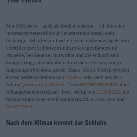
Mat McNerney – auch als Kvohst bekannt – ist einer der
interessantesten Künstler im extremen Metal. Sein
bisheriges Schaffen umfasst ein weitreichendes Spektrum
verschiedener Stilistiken und großartiger Bands und
Projekte, bei denen er mitwirkte und die er durch sein
Songwriting, aber vor allem durch seine Vocals, prägte.
Angefangen bei Avantgarde-Black-Metal-Perlen wie den
ersten beiden Scheiben von
<CODE>
oder dem 2007er-
Album „
Supervillain Outcast
” von
DØDHEIMSGARD
, über
folkangehauchten Ritual-Post-Metal von
HEXVESSEL
bis
hin zu seinen Post-Punk-Bands GRAVE PLEASURES und
BEASTMILK
.
Nach dem Klimax kommt der Schleim