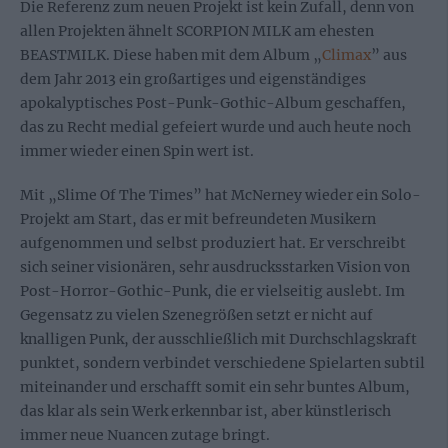
Die Referenz zum neuen Projekt ist kein Zufall, denn von
allen Projekten ähnelt SCORPION MILK am ehesten
BEASTMILK. Diese haben mit dem Album „
Climax
” aus
dem Jahr 2013 ein großartiges und eigenständiges
apokalyptisches Post-Punk-Gothic-Album geschaffen,
das zu Recht medial gefeiert wurde und auch heute noch
immer wieder einen Spin wert ist.
Mit „Slime Of The Times” hat McNerney wieder ein Solo-
Projekt am Start, das er mit befreundeten Musikern
aufgenommen und selbst produziert hat. Er verschreibt
sich seiner visionären, sehr ausdrucksstarken Vision von
Post-Horror-Gothic-Punk, die er vielseitig auslebt. Im
Gegensatz zu vielen Szenegrößen setzt er nicht auf
knalligen Punk, der ausschließlich mit Durchschlagskraft
punktet, sondern verbindet verschiedene Spielarten subtil
miteinander und erschafft somit ein sehr buntes Album,
das klar als sein Werk erkennbar ist, aber künstlerisch
immer neue Nuancen zutage bringt.