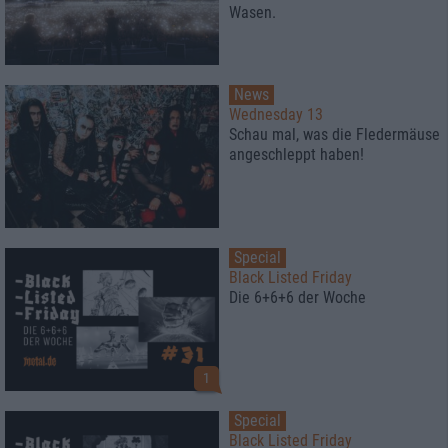
Wasen.
News
Wednesday 13
Schau mal, was die Fledermäuse
angeschleppt haben!
Special
Black Listed Friday
Die 6+6+6 der Woche
1
Special
Black Listed Friday