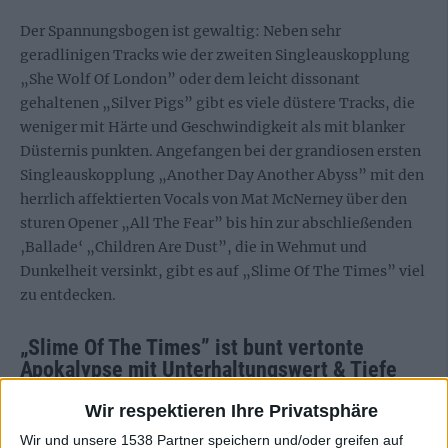
Der Spannungsbogen ist gewaltig: Neben sehr
geradlinigen Tracks wie der zweiten Singleauskopplung
„She Wolf Of London” oder dem leicht dissonant
gehaltenen „Silver Pigs” gibt es viele düstere Tracks, die
weniger mit Härte und Geschwindigkeit als mit blanker
Düsternis punkten. Angefangen bei der grandiosen ersten
Singleauskopplung „Another Day Another Abyss” mit den
herrlich affektierten Vocals von Mat McNerney über den
sturen Opener „All The Fear” bis hin zur abschließenden
‚Ballade‘ „Children Are Dust”, die in Wehmut und
Dunkelheit versinkt, gibt es auf „Slime Of The Times” viel
zu entdecken.
„Slime Of The Times” ist bunt vertonte
Apokalypse mit Unterhaltungswert & Tiefe
Wir respektieren Ihre Privatsphäre
SCORPION MILK als reinen BEASTMILK-Klon abzuwerten,
Wir und unsere 1538 Partner speichern und/oder greifen auf
würde dem Album nicht gerecht werden, auch wenn es