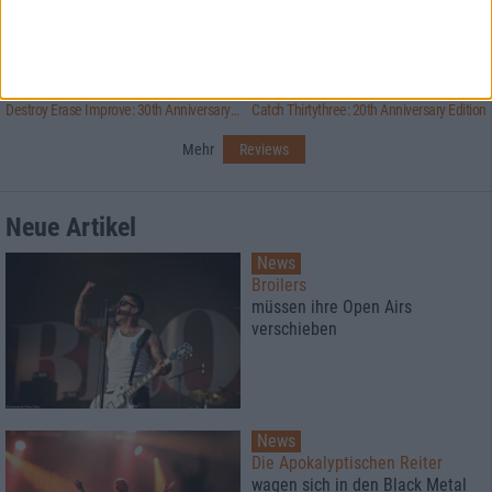
1
7/10
8/10
Meshuggah
Meshuggah
Destroy Erase Improve: 30th Anniversary Edition
Catch Thirtythree: 20th Anniversary Edition
Mehr
Reviews
Neue Artikel
News
Broilers
müssen ihre Open Airs
verschieben
News
Die Apokalyptischen Reiter
wagen sich in den Black Metal