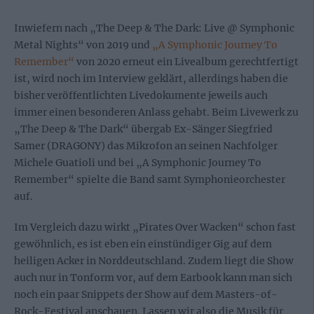
Inwiefern nach „The Deep & The Dark: Live @ Symphonic
Metal Nights“ von 2019 und
„A Symphonic Journey To
Remember“
von 2020 erneut ein Livealbum gerechtfertigt
ist, wird noch im Interview geklärt, allerdings haben die
bisher veröffentlichten Livedokumente jeweils auch
immer einen besonderen Anlass gehabt. Beim Livewerk zu
„The Deep & The Dark“ übergab Ex-Sänger Siegfried
Samer (DRAGONY) das Mikrofon an seinen Nachfolger
Michele Guatioli und bei „A Symphonic Journey To
Remember“ spielte die Band samt Symphonieorchester
auf.
Im Vergleich dazu wirkt „Pirates Over Wacken“ schon fast
gewöhnlich, es ist eben ein einstündiger Gig auf dem
heiligen Acker in Norddeutschland. Zudem liegt die Show
auch nur in Tonform vor, auf dem Earbook kann man sich
noch ein paar Snippets der Show auf dem Masters-of-
Rock-Festival anschauen. Lassen wir also die Musik für