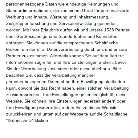
personenbezogene Daten wie eindeutige Kennungen und
Konstellation ja erst seit 2019 musiziert.
Standardinformationen, die von einem Gerät für personalisierte
Werbung und Inhalte, Werbung und Inhaltsmessung,
„Pirates Over Wacken“ zeigt aktuelle Songs
Zielgruppenforschung und Serviceentwicklung gesendet
im Livegewand
werden.
Mit Ihrer Erlaubnis dürfen wir und unsere 1538 Partner
über Gerätescans genaue Standortdaten und Kenndaten
abfragen. Sie können auf die entsprechende Schaltfläche
Wer von „Pirates“ bisher noch nicht überzeugt war,
klicken, um der o. a. Datenverarbeitung durch uns und unsere
könnte es mit den Liveversionen der Songs versuchen, die
Partner zuzustimmen. Alternativ können Sie auf detailliertere
ihre ganz eigene Energie versprühen. Demzufolge steht
Informationen zugreifen und Ihre Einstellungen ändern, bevor
diese Live-Veröffentlichung seinem Studio-Vorbild in
Sie der Verarbeitung zustimmen oder diese ablehnen.
Bitte
nichts nach und kann sich von Fans der Band bedenkenlos
beachten Sie, dass die Verarbeitung mancher
personenbezogenen Daten ohne Ihre Einwilligung stattfinden
ins Regal gestellt werden.
kann, obwohl Sie das Recht haben, einer solchen Verarbeitung
zu widersprechen. Ihre Einstellungen gelten lediglich für diese
Website. Sie können Ihre Einstellungen jederzeit ändern oder
Ihre Einwilligung widerrufen, indem Sie zu dieser Website
zurückkehren und unten auf der Webseite auf die Schaltfläche
"Datenschutz" klicken.