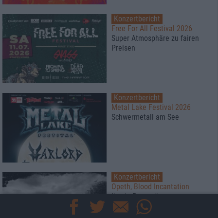
Konzertbericht
Free For All Festival 2026
Super Atmosphäre zu fairen
Preisen
Konzertbericht
Metal Lake Festival 2026
Schwermetall am See
Konzertbericht
Opeth, Blood Incantation
live in Pompeji