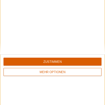
Interview
Visions Of Atlantis
"Wir sind emotional nicht an das alte Material gebunden."
ZUSTIMMEN
MEHR OPTIONEN
Special