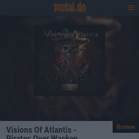
Review
Visions Of Atlantis -
Pirates Over Wacken