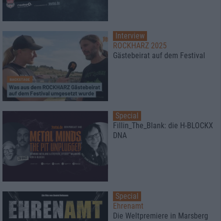
Interview
ROCKHARZ 2025
Gästebeirat auf dem Festival
Special
Fillin_The_Blank: die H-BLOCKX
DNA
Special
Ehrenamt
Die Weltpremiere in Marsberg