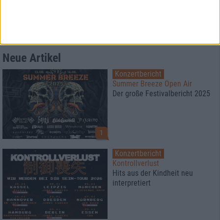
The Shadow Of Your Guard Receding
Eden In Reverse
Mehr
Reviews
Neue Artikel
Konzertbericht
Summer Breeze Open Air
Der große Festivalbericht 2025
1
Konzertbericht
Kontrollverlust
Hits aus der Kindheit neu
interpretiert