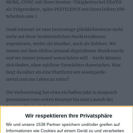
MORE, CYNIC mit ihren Session-Tätigkeiten bei DEATH
als Trägerrakete, späte PESTILENCE mit ihren frühen DM-
Scheiben usw.).
Dank Internet ist man heutzutage glücklicherweise nicht
mehr auf diese herkömmlichen Marktstrukturen
angewiesen, weder als Musiker, noch als Zuhörer. Wo
immer auf dem Globus jemand abgefahrene Musik macht
und wo immer jemand sowas hören will – beide können
sich finden, ohne zahllose Torwächter dazwischen. Was
liegt da näher als eine Plattform wie avantgarde-
metal.com ins Leben zu rufen?
Die Vorbereitung hat etwa ein halbes Jahr in Anspruch
genommen vom ersten Konzept bis zum Launch der
fertigen Site im Juli 2007.
Wir respektieren Ihre Privatsphäre
Kannst du ein paar statistische Daten angeben, was die
Wir und unsere 1538 Partner speichern und/oder greifen auf
Besuche/Klicks auf eure Seite angeht? Gab es
Informationen wie Cookies auf einem Gerät zu und verarbeiten