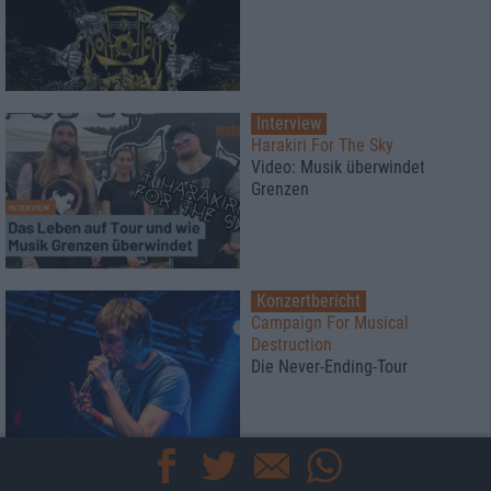
Interview
Harakiri For The Sky
Video: Musik überwindet
Grenzen
Konzertbericht
Campaign For Musical
Destruction
Die Never-Ending-Tour
Interview