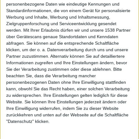
beispielsweise einen Effekt durch euren Beitritt zum
personenbezogene Daten wie eindeutige Kennungen und
Myspace?
Standardinformationen, die von einem Gerät für personalisierte
Werbung und Inhalte, Werbung und Inhaltsmessung,
Die ersten Wochen haben wir über Myspace, dem wir
Zielgruppenforschung und Serviceentwicklung gesendet
zeitgleich zum Launch der Hauptseite beigetreten sind,
werden.
Mit Ihrer Erlaubnis dürfen wir und unsere 1538 Partner
über Gerätescans genaue Standortdaten und Kenndaten
sehr intensiv Werbung für AGM.com gemacht – ohne
abfragen. Sie können auf die entsprechende Schaltfläche
Spam, rein mit gezieltem Ansprechen von jenen Bands,
klicken, um der o. a. Datenverarbeitung durch uns und unsere
Labels und Fans, welche offensichtlich an einer solchen
Partner zuzustimmen. Alternativ können Sie auf detailliertere
Seite interessiert waren. Dadurch hatten wir bereits im
Informationen zugreifen und Ihre Einstellungen ändern, bevor
ersten Monat ca. 5000 Besucher. Mittlerweile hat sich die
Sie der Verarbeitung zustimmen oder diese ablehnen.
Bitte
Zahl vervielfacht.
beachten Sie, dass die Verarbeitung mancher
personenbezogenen Daten ohne Ihre Einwilligung stattfinden
Als international agierendes Magazin habt ihr in eurer
kann, obwohl Sie das Recht haben, einer solchen Verarbeitung
Redaktion AGM-Fans und Musiker aus aller Welt
zu widersprechen. Ihre Einstellungen gelten lediglich für diese
Website. Sie können Ihre Einstellungen jederzeit ändern oder
versammelt (momentan zähle ich 25 auf AGM.com).
Ihre Einwilligung widerrufen, indem Sie zu dieser Website
Kannst du ein bisschen was zu eurer Redaktion erzählen?
zurückkehren und unten auf der Webseite auf die Schaltfläche
"Datenschutz" klicken.
AGM.com war von Anfang an als internationales Netzwerk
konzipiert. Schließlich wollen wir in jeglicher Hinsicht
Grenzen überschreiten und möglichst exquisite Metal-