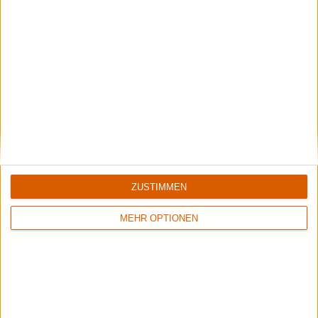
Falk
Newsletter abonnieren
ZUSTIMMEN
MEHR OPTIONEN
Interessante Alben finden
Auf der Suche nach neuer Mucke? Durchsuche unser Review-Archiv mit
aktuell
38634
Reviews und lass Dich inspirieren!