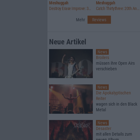
Meshuggah
Meshuggah
Destroy Erase Improve: 30th Anniversary Edition
Catch Thirtythree: 20th Anniversary Edition
Mehr
Reviews
Neue Artikel
News
Broilers
müssen ihre Open Airs
verschieben
News
Die Apokalyptischen
Reiter
wagen sich in den Black
Metal
News
Desaster
mit allen Details zum
neuen Album