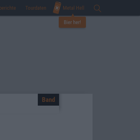
berichte
Tourdaten
Metal Hell
Bier her!
Band