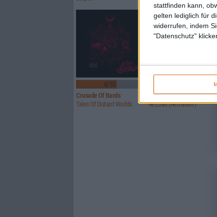
stattfinden kann, ob
gelten lediglich für 
widerrufen, indem Si
"Datenschutz" klicke
6/10
Keine Wertung
M
Crusade Of Bards
Metallica
Tales Of Distant Worlds
ReLoad (Remaster)