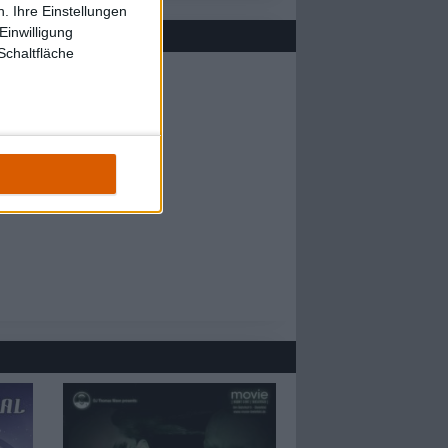
. Ihre Einstellungen
Einwilligung
Schaltfläche