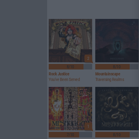
2
8/10
8/10
Rock Justice
Mountainscape
You've Been Served
Traversing Realms
1
7/10
8/10