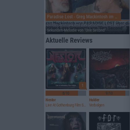
Paradise Lost - Greg Mackintosh im Interview auf dem RHZ
2000er, tech-talk und das Geheimnis hiter der 10-
Sekunden-Melodie von "One Second"
Aktuelle Reviews
1
8/10
9/10
Nestor
Hulder
Live At Gothenburg Film Studios
Verbolgen