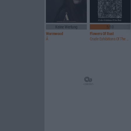
Keine Wertung
5/10
Wormwood
Flowers Of Rust
Å
Crude Exhibitions Of The Soul