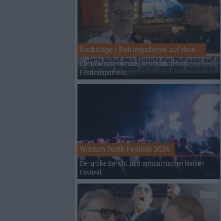
Backstage | Rettungsdienst auf dem Summer Breeze
Über Zwischenwasser, Gehörschutz und
Festivalapotheke.
Wisdom Tooth Festival 2026
Der große Bericht zum sympathischen kleinen
Festival.