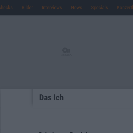
checks
Bilder
Interviews
News
Specials
Konzert
Das Ich