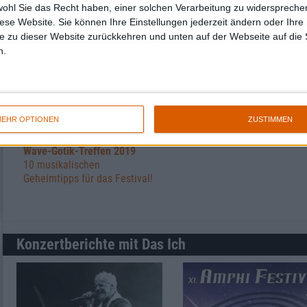
wohl Sie das Recht haben, einer solchen Verarbeitung zu widersprechen
Weitere Artikel zu Das Ich
diese Website. Sie können Ihre Einstellungen jederzeit ändern oder Ihre 
e zu dieser Website zurückkehren und unten auf der Webseite auf die 
n.
EHR OPTIONEN
ZUSTIMMEN
Special
Wave-Gotik-Treffen 2019
10 musikalischen
Geheimtipps für das Festival!
Konzertberichte mit Das Ich