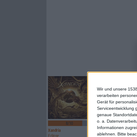
Wir und unsere 1538
verarbeiten persone
Gerät für personali
Serviceentwicklung 
genaue Standortdate
1
o. a. Datenverarbeit
8/10
8/10
Informationen zugrei
Xandria
Sinner
ablehnen.
Bitte bea
Eclipse
Boom Bang Goodbye