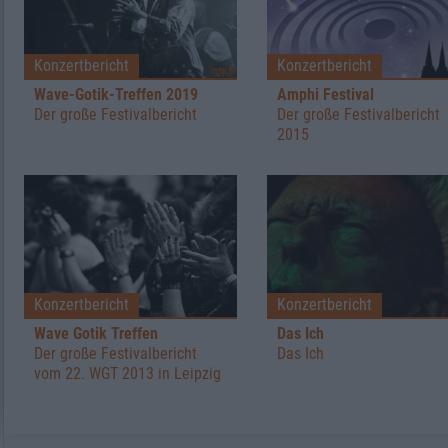
Konzertbericht
Konzertbericht
Wave-Gotik-Treffen 2019
Amphi Festival
Der große Festivalbericht
Der große Festivalbericht
2015
Konzertbericht
Konzertbericht
Wave Gotik Treffen
Das Ich
Der große Festivalbericht
Das Ich
vom 22. WGT 2013 in Leipzig