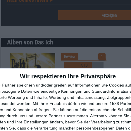
►︎
Alben von Das Ich
Review
1
7/10
Das Ich
Wir respektieren Ihre Privatsphäre
Morgue
 Partner speichern und/oder greifen auf Informationen wie Cookies au
nbezogene Daten wie eindeutige Kennungen und Standardinformatione
Review
2
sierte Werbung und Inhalte, Werbung und Inhaltsmessung, Zielgruppen
gesendet werden.
Mit Ihrer Erlaubnis dürfen wir und unsere 1538 Part
9/10
n und Kenndaten abfragen. Sie können auf die entsprechende Schaltfl
Das Ich
ung durch uns und unsere Partner zuzustimmen. Alternativ können Sie au
Antichrist
fen und Ihre Einstellungen ändern, bevor Sie der Verarbeitung zustim
chten Sie, dass die Verarbeitung mancher personenbezogenen Daten oh