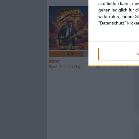
stattfinden kann, ob
gelten lediglich für 
widerrufen, indem Si
"Datenschutz" klicke
1
8/10
6/10
M
Sinner
Crusade Of Bards
Boom Bang Goodbye
Tales Of Distant Worlds