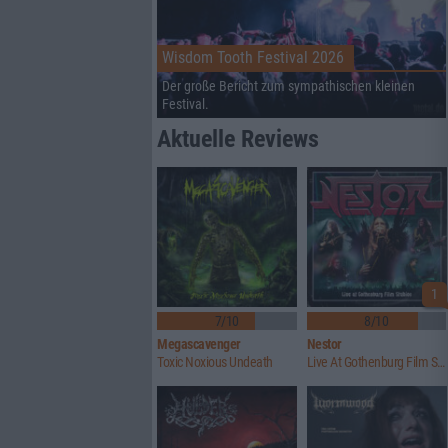
Wisdom Tooth Festival 2026
Der große Bericht zum sympathischen kleinen
Festival.
Aktuelle Reviews
1
7/10
8/10
Megascavenger
Nestor
Toxic Noxious Undeath
Live At Gothenburg Film Studios