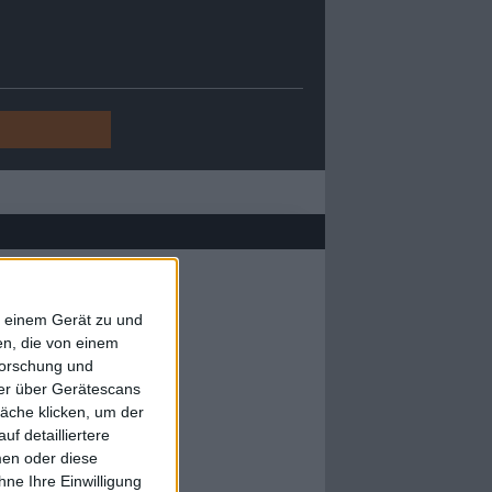
f einem Gerät zu und
n, die von einem
forschung und
ner über Gerätescans
äche klicken, um der
f detailliertere
men oder diese
ne Ihre Einwilligung