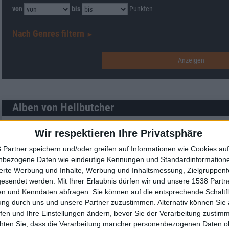
von
bis
Punkten
Nach Genres filtern
►︎
Alben von Hellbutcher
Wir respektieren Ihre Privatsphäre
 Partner speichern und/oder greifen auf Informationen wie Cookies au
nbezogene Daten wie eindeutige Kennungen und Standardinformatione
sierte Werbung und Inhalte, Werbung und Inhaltsmessung, Zielgruppen
gesendet werden.
Mit Ihrer Erlaubnis dürfen wir und unsere 1538 Part
n und Kenndaten abfragen. Sie können auf die entsprechende Schaltfl
Review
6
ung durch uns und unsere Partner zuzustimmen. Alternativ können Sie au
fen und Ihre Einstellungen ändern, bevor Sie der Verarbeitung zustim
8/10
chten Sie, dass die Verarbeitung mancher personenbezogenen Daten oh
Hellbutcher