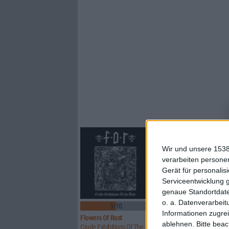
Wir und unsere 1538
verarbeiten persone
Gerät für personali
Serviceentwicklung 
genaue Standortdate
o. a. Datenverarbeit
5/10
8/10
Informationen zugrei
Flowers Of Rust
Xandria
ablehnen.
Bitte bea
Crude Exhibitions Of The Soul
Eclipse