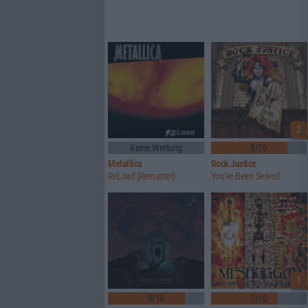
2
Keine Wertung
8/10
Metallica
Rock Justice
ReLoad (Remaster)
You've Been Served
1
8/10
7/10