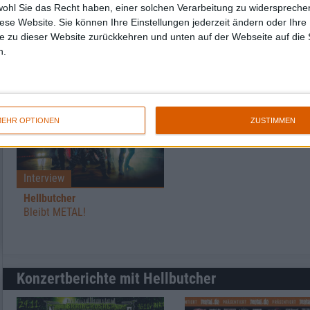
wohl Sie das Recht haben, einer solchen Verarbeitung zu widersprechen
Hellbutcher
diese Website. Sie können Ihre Einstellungen jederzeit ändern oder Ihre 
e zu dieser Website zurückkehren und unten auf der Webseite auf die 
n.
Weitere Artikel zu Hellbutcher
EHR OPTIONEN
ZUSTIMMEN
Interview
Hellbutcher
Bleibt METAL!
Konzertberichte mit Hellbutcher