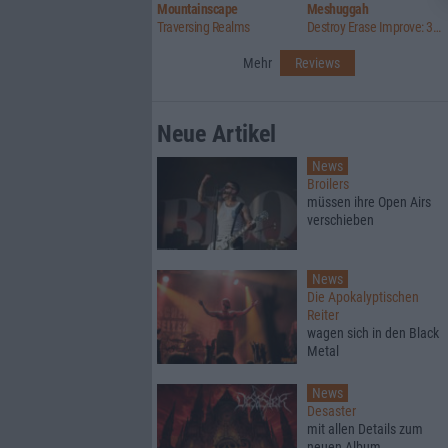
Mountainscape
Meshuggah
Traversing Realms
Destroy Erase Improve: 30th Anniversary Edition
Mehr
Reviews
Neue Artikel
News
Broilers
müssen ihre Open Airs
verschieben
News
Die Apokalyptischen
Reiter
wagen sich in den Black
Metal
News
Desaster
mit allen Details zum
neuen Album