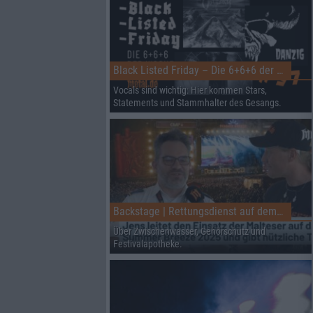
Black Listed Friday – Die 6+6+6 der Woche
Vocals sind wichtig: Hier kommen Stars,
Statements und Stammhalter des Gesangs.
Backstage | Rettungsdienst auf dem Summer Breeze
Über Zwischenwasser, Gehörschutz und
Festivalapotheke.