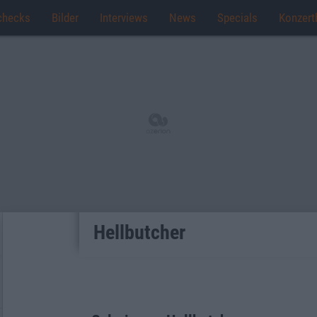
checks
Bilder
Interviews
News
Specials
Konzert
Hellbutcher