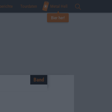
berichte
Tourdaten
Metal Hell
Bier her!
Band