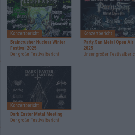
Konzertbericht
Konzertbericht
Braincrusher Nuclear Winter
Party.San Metal Open Air
Festival 2025
2025
Der große Festivalbericht
Unser großer Festivalberic
Konzertbericht
Dark Easter Metal Meeting
Der große Festivalbericht