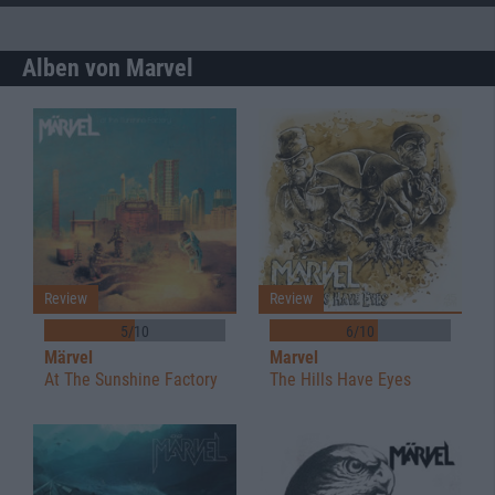
Alben von Marvel
Review
Review
5/10
6/10
Märvel
Marvel
At The Sunshine Factory
The Hills Have Eyes