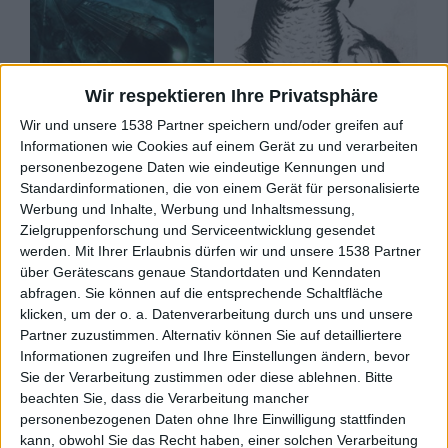
Wir respektieren Ihre Privatsphäre
Review
Review
Wir und unsere 1538 Partner speichern und/oder greifen auf
8/10
7/10
Informationen wie Cookies auf einem Gerät zu und verarbeiten
Marvel
Marvel
personenbezogene Daten wie eindeutige Kennungen und
Hadal Zone Express
Warhawks Of War
Standardinformationen, die von einem Gerät für personalisierte
Werbung und Inhalte, Werbung und Inhaltsmessung,
Zielgruppenforschung und Serviceentwicklung gesendet
werden.
Mit Ihrer Erlaubnis dürfen wir und unsere 1538 Partner
über Gerätescans genaue Standortdaten und Kenndaten
abfragen. Sie können auf die entsprechende Schaltfläche
klicken, um der o. a. Datenverarbeitung durch uns und unsere
Partner zuzustimmen. Alternativ können Sie auf detailliertere
Informationen zugreifen und Ihre Einstellungen ändern, bevor
Sie der Verarbeitung zustimmen oder diese ablehnen.
Bitte
Review
beachten Sie, dass die Verarbeitung mancher
personenbezogenen Daten ohne Ihre Einwilligung stattfinden
5/10
kann, obwohl Sie das Recht haben, einer solchen Verarbeitung
Marvel