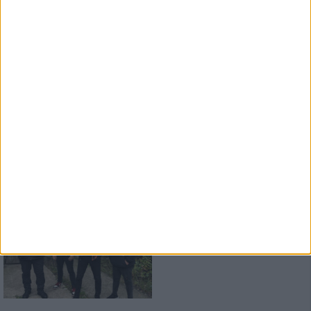
Schwermetall am See
Konzertbericht
Opeth, Blood Incantation
live in Pompeji
Interview
Left To Die
Breathe The Spirit