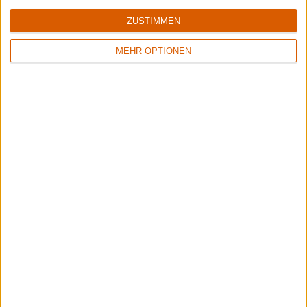
8/10
6/10
ZUSTIMMEN
Sinner
Crusade Of Bards
Boom Bang Goodbye
Tales Of Distant Worlds
MEHR OPTIONEN