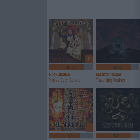
2
8/10
8/10
Rock Justice
Mountainscape
You've Been Served
Traversing Realms
1
7/10
8/10