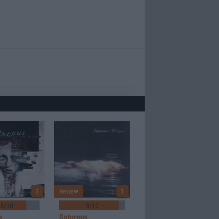
3
Review
1
8/10
9/10
s
Saturnus