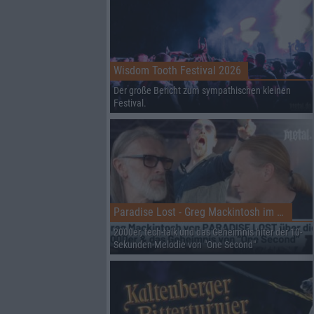
Wisdom Tooth Festival 2026
Der große Bericht zum sympathischen kleinen
Festival.
Paradise Lost - Greg Mackintosh im Interview auf dem RHZ
2000er, tech-talk und das Geheimnis hiter der 10-
Sekunden-Melodie von "One Second"