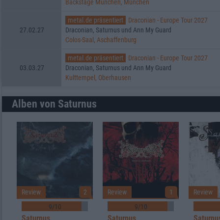
Backstage München, München
metal.de präsentiert
Draconian - Europe Tour 2027
27.02.27
Draconian, Saturnus und Ann My Guard
Colos-Saal, Aschaffenburg
metal.de präsentiert
Draconian - Europe Tour 2027
03.03.27
Draconian, Saturnus und Ann My Guard
Kulttempel, Oberhausen
Alben von Saturnus
Review
2
Review
1
Review
9/10
9/10
Saturnus
Saturnus
Saturnu