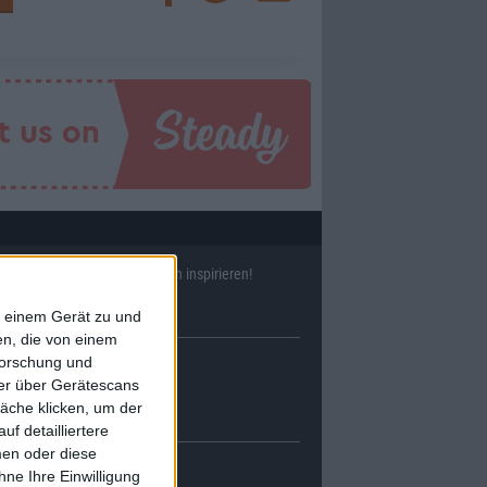
ll
38633
Reviews und lass Dich inspirieren!
f einem Gerät zu und
n, die von einem
forschung und
ner über Gerätescans
äche klicken, um der
f detailliertere
men oder diese
ne Ihre Einwilligung