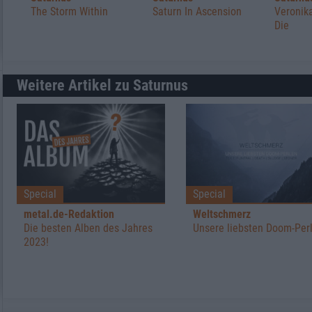
The Storm Within
Saturn In Ascension
Veronik
Die
Weitere Artikel zu Saturnus
Special
Special
metal.de-Redaktion
Weltschmerz
Die besten Alben des Jahres
Unsere liebsten Doom-Per
2023!