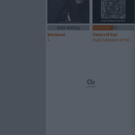
Keine Wertung
5/10
Wormwood
Flowers Of Rust
Å
Crude Exhibitions Of The Soul