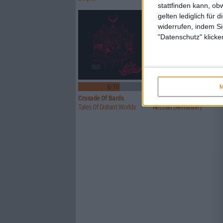
stattfinden kann, ob
gelten lediglich für 
widerrufen, indem Si
"Datenschutz" klicke
6/10
Keine Wertung
M
Crusade Of Bards
Metallica
Tales Of Distant Worlds
ReLoad (Remaster)