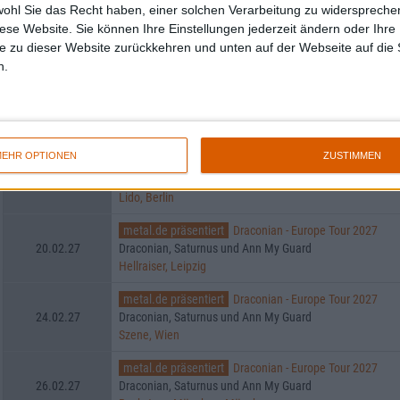
wohl Sie das Recht haben, einer solchen Verarbeitung zu widersprechen
diese Website. Sie können Ihre Einstellungen jederzeit ändern oder Ihre 
e zu dieser Website zurückkehren und unten auf der Webseite auf die 
Saturnus auf Tour
n.
metal.de präsentiert
Draconian - Europe Tour 2027
18.02.27
Draconian, Saturnus und Ann My Guard
Knust, Hamburg
EHR OPTIONEN
ZUSTIMMEN
metal.de präsentiert
Draconian - Europe Tour 2027
19.02.27
Draconian, Saturnus und Ann My Guard
Lido, Berlin
metal.de präsentiert
Draconian - Europe Tour 2027
20.02.27
Draconian, Saturnus und Ann My Guard
Hellraiser, Leipzig
metal.de präsentiert
Draconian - Europe Tour 2027
24.02.27
Draconian, Saturnus und Ann My Guard
Szene, Wien
metal.de präsentiert
Draconian - Europe Tour 2027
26.02.27
Draconian, Saturnus und Ann My Guard