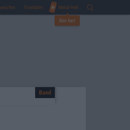
berichte
Tourdaten
Metal Hell
Bier her!
Band