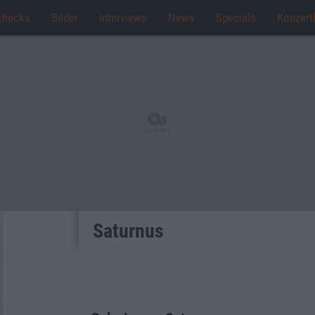
checks
Bilder
Interviews
News
Specials
Konzert
Saturnus