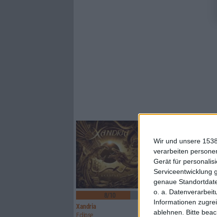
Wir und unsere 1538
verarbeiten persone
Gerät für personali
Serviceentwicklung 
genaue Standortdate
1
o. a. Datenverarbeit
8/10
8/10
Informationen zugrei
Xandria
Sinner
ablehnen.
Bitte bea
Eclipse
Boom Bang Goodbye