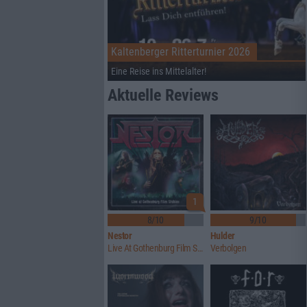
Kaltenberger Ritterturnier 2026
Eine Reise ins Mittelalter!
Aktuelle Reviews
1
8/10
9/10
Nestor
Hulder
Live At Gothenburg Film Studios
Verbolgen