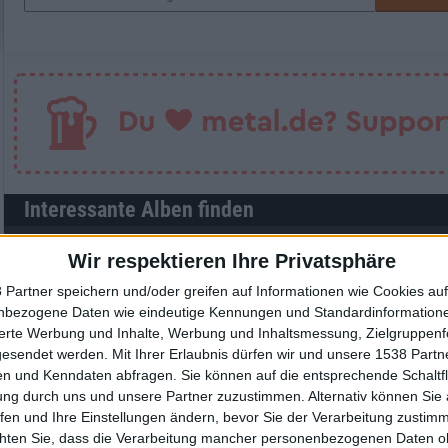
Interessante Alben finden
Auf der Suche nach neuer Mucke? Durchsuche unser Review-Archiv mit aktue
Wir respektieren Ihre Privatsphäre
 Partner speichern und/oder greifen auf Informationen wie Cookies au
Nach Wertung filtern
▼︎
nbezogene Daten wie eindeutige Kennungen und Standardinformatione
sierte Werbung und Inhalte, Werbung und Inhaltsmessung, Zielgruppen
von
bis
Punkten
gesendet werden.
Mit Ihrer Erlaubnis dürfen wir und unsere 1538 Part
n und Kenndaten abfragen. Sie können auf die entsprechende Schaltfl
Nach Genres filtern
►︎
ung durch uns und unsere Partner zuzustimmen. Alternativ können Sie au
fen und Ihre Einstellungen ändern, bevor Sie der Verarbeitung zustim
chten Sie, dass die Verarbeitung mancher personenbezogenen Daten oh