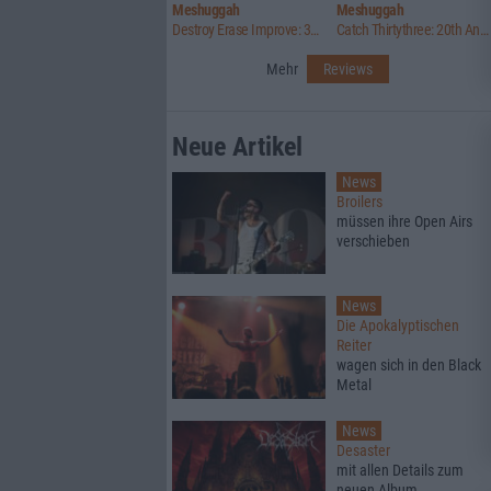
Meshuggah
Meshuggah
Destroy Erase Improve: 30th Anniversary Edition
Catch Thirtythree: 20th Anniversary Edition
Mehr
Reviews
Neue Artikel
News
Broilers
müssen ihre Open Airs
verschieben
News
Die Apokalyptischen
Reiter
wagen sich in den Black
Metal
News
Desaster
mit allen Details zum
neuen Album