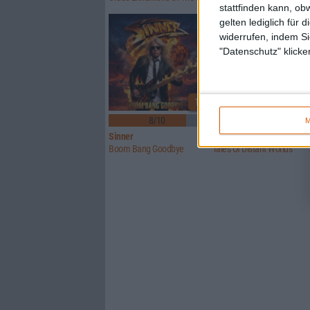
stattfinden kann, ob
gelten lediglich für 
widerrufen, indem Si
"Datenschutz" klicke
1
8/10
6/10
M
Sinner
Crusade Of Bards
Boom Bang Goodbye
Tales Of Distant Worlds