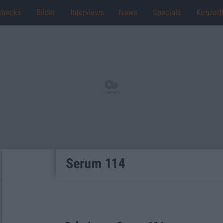
checks
Bilder
Interviews
News
Specials
Konzert
Serum 114