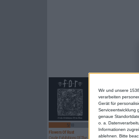
Wir und unsere 1538
verarbeiten persone
Gerät für personali
Serviceentwicklung 
genaue Standortdate
o. a. Datenverarbeit
5/10
8/10
Informationen zugrei
Flowers Of Rust
Xandria
ablehnen.
Bitte bea
Crude Exhibitions Of The Soul
Eclipse