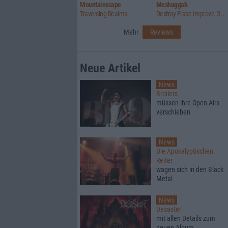
Mountainscape
Meshuggah
Traversing Realms
Destroy Erase Improve: 30th Anniversary Edition
Mehr
Reviews
Neue Artikel
News
Broilers
müssen ihre Open Airs
verschieben
News
Die Apokalyptischen
Reiter
wagen sich in den Black
Metal
News
Desaster
mit allen Details zum
neuen Album