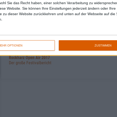
wohl Sie das Recht haben, einer solchen Verarbeitung zu widersprechen
Konzertberichte mit Serum 114
diese Website. Sie können Ihre Einstellungen jederzeit ändern oder Ihre 
e zu dieser Website zurückkehren und unten auf der Webseite auf die 
n.
EHR OPTIONEN
ZUSTIMMEN
Konzertbericht
Rockharz Open Air 2017
Der große Festivalbericht