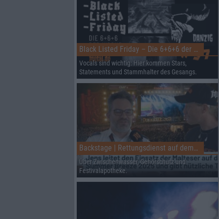
Black Listed Friday – Die 6+6+6 der Woche
Vocals sind wichtig: Hier kommen Stars,
Statements und Stammhalter des Gesangs.
Backstage | Rettungsdienst auf dem Summer Breeze
Über Zwischenwasser, Gehörschutz und
Festivalapotheke.