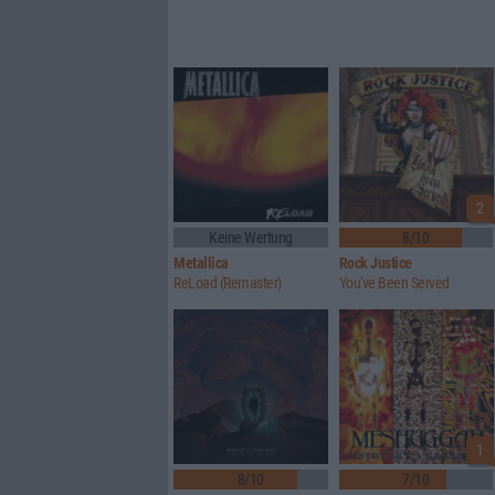
2
Keine Wertung
8/10
Metallica
Rock Justice
ReLoad (Remaster)
You've Been Served
1
8/10
7/10