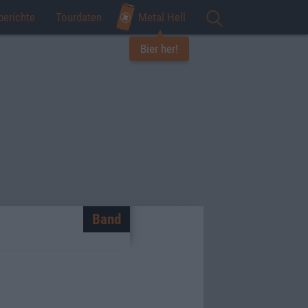
berichte
Tourdaten
Metal Hell
Bier her!
Band