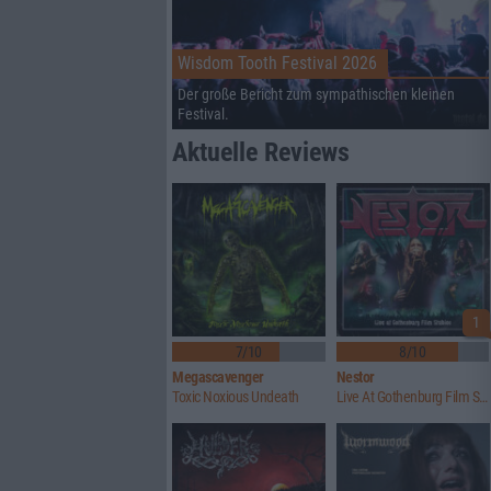
Wisdom Tooth Festival 2026
Der große Bericht zum sympathischen kleinen
Festival.
Aktuelle Reviews
1
7/10
8/10
Megascavenger
Nestor
Toxic Noxious Undeath
Live At Gothenburg Film Studios