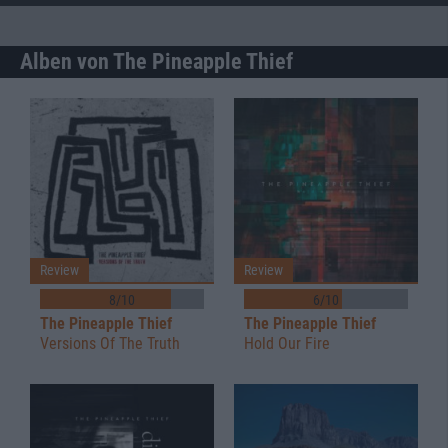
Alben von The Pineapple Thief
Review
Review
8/10
6/10
The Pineapple Thief
The Pineapple Thief
Versions Of The Truth
Hold Our Fire