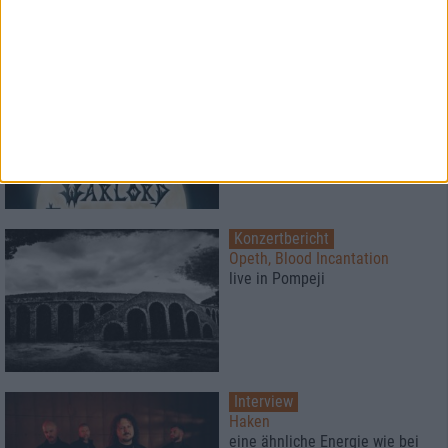
Konzertbericht
Metal Lake Festival 2026
Schwermetall am See
Konzertbericht
Opeth, Blood Incantation
live in Pompeji
Interview
Haken
eine ähnliche Energie wie bei