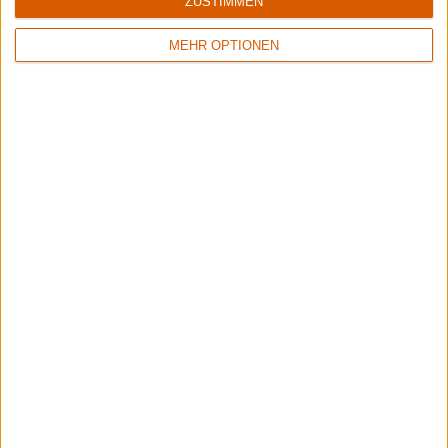
ZUSTIMMEN
MEHR OPTIONEN
1
8/10
8/10
Xandria
Sinner
Eclipse
Boom Bang Goodbye
6/10
Keine Wertung
Crusade Of Bards
Metallica
Tales Of Distant Worlds
ReLoad (Remaster)