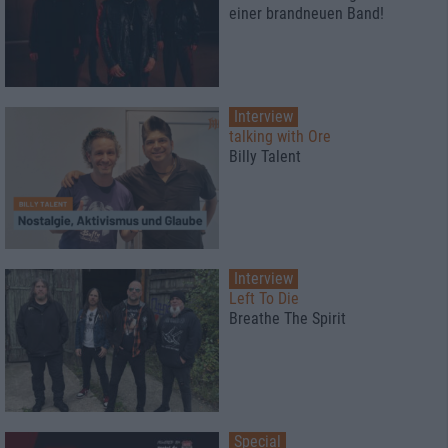
einer brandneuen Band!
Interview
talking with Ore
Billy Talent
Interview
Left To Die
Breathe The Spirit
Special