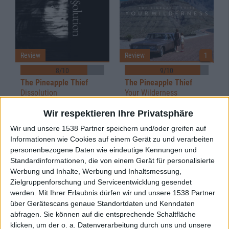
Review
Review
1
8/10
9/10
The Pineapple Thief
The Pineapple Thief
Dissolution
Your Wilderness
Wir respektieren Ihre Privatsphäre
Wir und unsere 1538 Partner speichern und/oder greifen auf
Informationen wie Cookies auf einem Gerät zu und verarbeiten
personenbezogene Daten wie eindeutige Kennungen und
Standardinformationen, die von einem Gerät für personalisierte
Werbung und Inhalte, Werbung und Inhaltsmessung,
Zielgruppenforschung und Serviceentwicklung gesendet
werden.
Mit Ihrer Erlaubnis dürfen wir und unsere 1538 Partner
Review
Review
über Gerätescans genaue Standortdaten und Kenndaten
abfragen. Sie können auf die entsprechende Schaltfläche
Keine Wertung
8/10
klicken, um der o. a. Datenverarbeitung durch uns und unsere
The Pineapple Thief
The Pineapple Thief