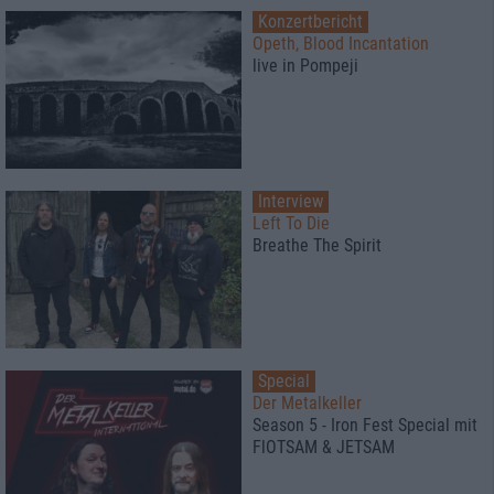
Konzertbericht
Opeth, Blood Incantation
live in Pompeji
Interview
Left To Die
Breathe The Spirit
Special
Der Metalkeller
Season 5 - Iron Fest Special mit
FlOTSAM & JETSAM