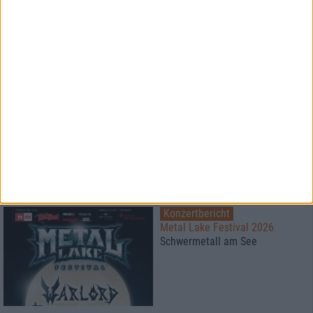
BluRay Verlosung
1
Konzertbericht
Free For All Festival 2026
Super Atmosphäre zu fairen
Preisen
Konzertbericht
Metal Lake Festival 2026
Schwermetall am See