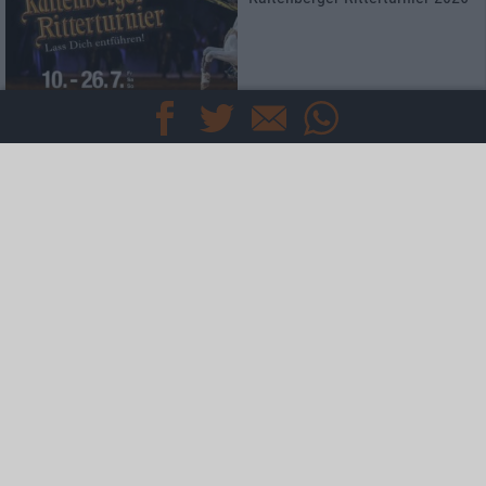
Konzertbericht
Zappenduster 2026
familiäre Atmosphäre mit
Industrie-Romantik
Mehr
Specials
Interviews
News
TEAM
KONTAKT
IMPRESSUM
DATENSCHUTZ