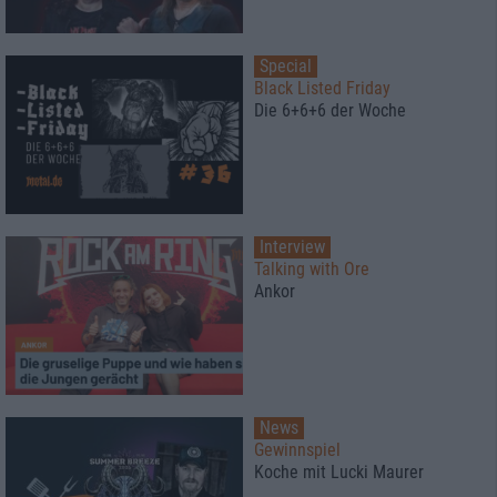
Special
Black Listed Friday
Die 6+6+6 der Woche
Interview
Talking with Ore
Ankor
News
Gewinnspiel
Koche mit Lucki Maurer