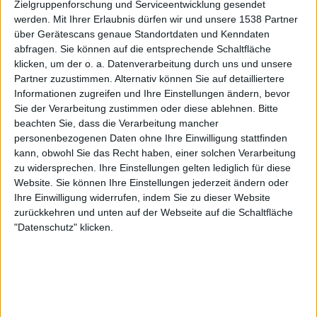
Zielgruppenforschung und Serviceentwicklung gesendet
werden.
Mit Ihrer Erlaubnis dürfen wir und unsere 1538 Partner
über Gerätescans genaue Standortdaten und Kenndaten
Alben von Walls Of Jericho
abfragen. Sie können auf die entsprechende Schaltfläche
klicken, um der o. a. Datenverarbeitung durch uns und unsere
Partner zuzustimmen. Alternativ können Sie auf detailliertere
Informationen zugreifen und Ihre Einstellungen ändern, bevor
Sie der Verarbeitung zustimmen oder diese ablehnen.
Bitte
beachten Sie, dass die Verarbeitung mancher
personenbezogenen Daten ohne Ihre Einwilligung stattfinden
kann, obwohl Sie das Recht haben, einer solchen Verarbeitung
zu widersprechen. Ihre Einstellungen gelten lediglich für diese
Website. Sie können Ihre Einstellungen jederzeit ändern oder
Review
2
Review
Ihre Einwilligung widerrufen, indem Sie zu dieser Website
zurückkehren und unten auf der Webseite auf die Schaltfläche
7/10
8/10
"Datenschutz" klicken.
Walls Of Jericho
Walls Of Jericho
The American Dream
No One Can Save You
From Yourself