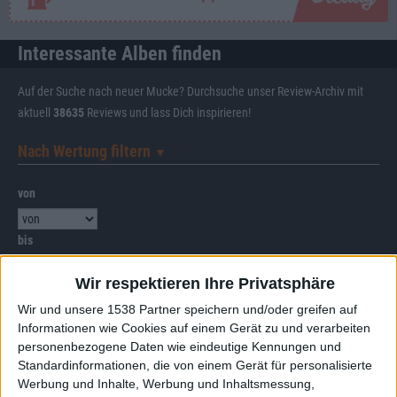
Interessante Alben finden
Auf der Suche nach neuer Mucke? Durchsuche unser Review-Archiv mit
aktuell
38635
Reviews und lass Dich inspirieren!
Nach Wertung filtern
▼︎
von
bis
Wir respektieren Ihre Privatsphäre
Punkten
Wir und unsere 1538 Partner speichern und/oder greifen auf
Nach Genres filtern
►︎
Informationen wie Cookies auf einem Gerät zu und verarbeiten
personenbezogene Daten wie eindeutige Kennungen und
Standardinformationen, die von einem Gerät für personalisierte
Werbung und Inhalte, Werbung und Inhaltsmessung,