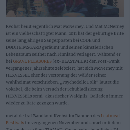
Kvohst heißt eigentlich Mat McNerney. Und Mat McNerney
ist ein vielbeschäftigter Mann. 2011 hat der gebürtige Brite
seine langjährigen Sängerposten bei CODE und
DØDHEIMSGARD geräumt und seinen künstlerischen
Lebensraum seither nach Finnland verlagert. Während er
bei
GRAVE PLEASURES
(ex-BEASTMILK) den Post-Punk
vergangener Jahrzehnte zelebriert, hat sich McNerney mit
HEXVESSEL eher der Vertonung der Wälder seiner
Wahlheimat verschrieben. „Psychedelic Folk“ lautet die
Vokabel, die beim Versuch der Schubladisierung
HEXVESSELs semi-akustischer Waldpilz-Balladen immer
wieder zu Rate gezogen wurde.
metal.de traf Bandkopf Kvohst im Rahmen des
Leafmeal
Festivals
im vergangenen November und sprach mit dem
Tausendsassa über TIAMAT-Cover, sein abendliches DJ-