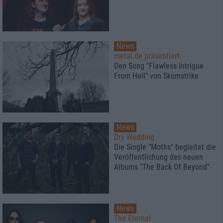
News
metal.de präsentiert:
Den Song "Flawless Intrigue
From Hell" von Skumstrike
News
Dry Wedding
Die Single "Moths" begleitet die
Veröffentlichung des neuen
Albums "The Back Of Beyond"
News
The Eternal