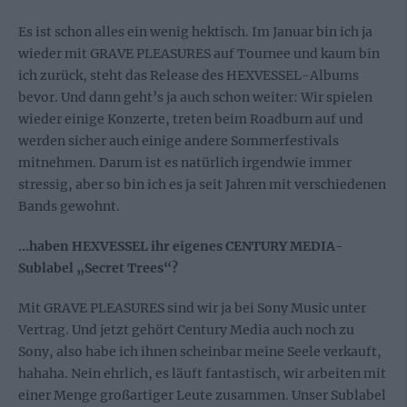
Es ist schon alles ein wenig hektisch. Im Januar bin ich ja
wieder mit GRAVE PLEASURES auf Tournee und kaum bin
ich zurück, steht das Release des HEXVESSEL-Albums
bevor. Und dann geht’s ja auch schon weiter: Wir spielen
wieder einige Konzerte, treten beim Roadburn auf und
werden sicher auch einige andere Sommerfestivals
mitnehmen. Darum ist es natürlich irgendwie immer
stressig, aber so bin ich es ja seit Jahren mit verschiedenen
Bands gewohnt.
…haben HEXVESSEL ihr eigenes CENTURY MEDIA-
Sublabel „Secret Trees“?
Mit GRAVE PLEASURES sind wir ja bei Sony Music unter
Vertrag. Und jetzt gehört Century Media auch noch zu
Sony, also habe ich ihnen scheinbar meine Seele verkauft,
hahaha. Nein ehrlich, es läuft fantastisch, wir arbeiten mit
einer Menge großartiger Leute zusammen. Unser Sublabel