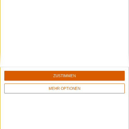
Aktuell
ZUSTIMMEN
MEHR OPTIONEN
Black Listed Friday – Die 6+6+6 der Woche
Vocals sind wichtig: Hier kommen Stars, Statements und Stammhalter des
Gesangs.