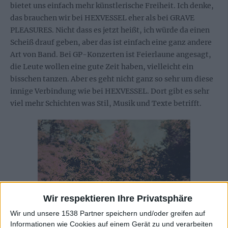
bietet uns einfach mehr künstlerische Freiheit. Ich denke,
das brauchen wir bei HEXVESSEL eher als bei GRAVE
PLEASURES. Nicht dass es jetzt heißt, ich würde da einen
Scheiß drauf geben, aber das ist einfach eine ganz andere
Art von Band. Bei GP-Konzerten ist Feierlaune angesagt,
die Leute wollen eine gute Zeit haben, vielleicht ein
bisschen tanzen. Aber es geht nicht ganz so sehr um diese
innige Verbindung wie bei HEXVESSEL. Dort gibt es sehr
viel mehr Schichten was Stil, Musik und Texte betrifft.
Wir respektieren Ihre Privatsphäre
Wir und unsere 1538 Partner speichern und/oder greifen auf
Informationen wie Cookies auf einem Gerät zu und verarbeiten