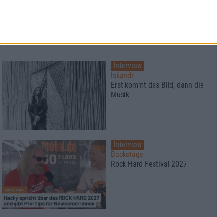
Interview
Iskandr
Erst kommt das Bild, dann die
Musik
Interview
Backstage
Rock Hard Festival 2027