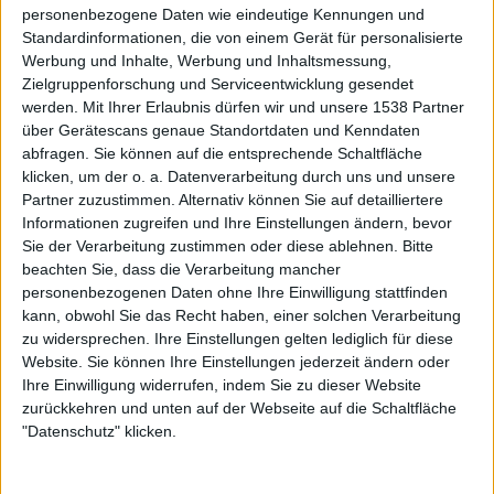
personenbezogene Daten wie eindeutige Kennungen und
Standardinformationen, die von einem Gerät für personalisierte
Werbung und Inhalte, Werbung und Inhaltsmessung,
Zielgruppenforschung und Serviceentwicklung gesendet
…klangen die neuen Songs von „When We Are Death“
werden.
Mit Ihrer Erlaubnis dürfen wir und unsere 1538 Partner
heute Abend so nach den Sechzigern?
über Gerätescans genaue Standortdaten und Kenndaten
abfragen. Sie können auf die entsprechende Schaltfläche
Im Grunde ist das Album ist ein ziemlicher Mix geworden.
klicken, um der o. a. Datenverarbeitung durch uns und unsere
Partner zuzustimmen. Alternativ können Sie auf detailliertere
Wir spielen ja schon länger mit dieser Ausrichtung. Das
Informationen zugreifen und Ihre Einstellungen ändern, bevor
hört man auch ganz klar auf der letzten Platte,
Sie der Verarbeitung zustimmen oder diese ablehnen.
Bitte
beispielsweise beim ULTIMATE SPINACH-Cover („Your
beachten Sie, dass die Verarbeitung mancher
Head Is Reeling“). Alte Sachen, neue Sachen, „When We
personenbezogenen Daten ohne Ihre Einwilligung stattfinden
Are Death“ ist auf jeden Fall mehr HEXVESSEL denn je. So
kann, obwohl Sie das Recht haben, einer solchen Verarbeitung
viele Bands machen heutzutage immer dasselbe. Da
zu widersprechen. Ihre Einstellungen gelten lediglich für diese
drüben beispielsweise spielen gerade DEAD LORD. Eine
Website. Sie können Ihre Einstellungen jederzeit ändern oder
Ihre Einwilligung widerrufen, indem Sie zu dieser Website
großartige Band – keine Frage. Aber du kennst ihren Stil
zurückkehren und unten auf der Webseite auf die Schaltfläche
und du weißt, was dich erwartet. Ich bin froh, dass wir mit
"Datenschutz" klicken.
dem neuen Album wieder etwas anderes wagen.
Es ist natürlich schwer, in einem kurzen Festivalslot die