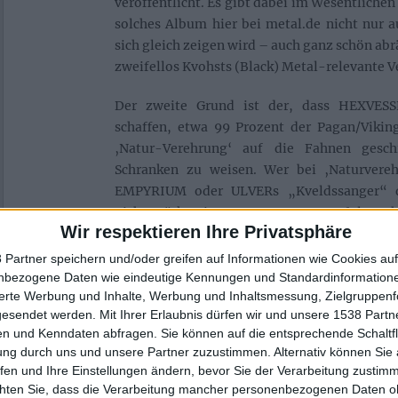
veröffentlicht. Es gibt dabei im Wesentliche
solches Album hier bei metal.de nicht nur 
sich gleich zeigen wird – auch ganz schön abr
zweifellos Kvohsts (Black) Metal-relevante 
Der zweite Grund ist der, dass HEXVESSE
schaffen, etwa 99 Prozent der Pagan/Vikin
‚Natur-Verehrung‘ auf die Fahnen gesch
Schranken zu weisen. Wer bei ‚Naturvereh
EMPYRIUM oder ULVERs „Kveldssanger“ d
nicht stärker irren. HEXVESSEL verfolgen h
Wir respektieren Ihre Privatsphäre
naturmystischen Ansatz, musikalisch is
greifbarer.
 Partner speichern und/oder greifen auf Informationen wie Cookies au
nbezogene Daten wie eindeutige Kennungen und Standardinformatione
Greifbar ist vor allem die Melancholie, die
sierte Werbung und Inhalte, Werbung und Inhaltsmessung, Zielgruppen
Minuten zieht. Die Songs beruhen – wie s
gesendet werden.
Mit Ihrer Erlaubnis dürfen wir und unsere 1538 Part
n und Kenndaten abfragen. Sie können auf die entsprechende Schaltfl
„Dawnbearer“ – im Wesentlichen auf Akus
ung durch uns und unsere Partner zuzustimmen. Alternativ können Sie au
Schlagwerk, ein paar Streichern und – natü
fen und Ihre Einstellungen ändern, bevor Sie der Verarbeitung zustim
Stimme, deren trauriges, wehmütige
chten Sie, dass die Verarbeitung mancher personenbezogenen Daten oh