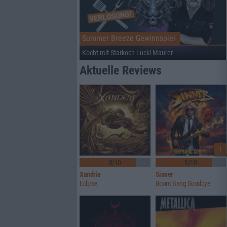
Summer Breeze Gewinnspiel
Kocht mit Starkoch Lucki Maurer
Aktuelle Reviews
1
8/10
8/10
Xandria
Sinner
Eclipse
Boom Bang Goodbye