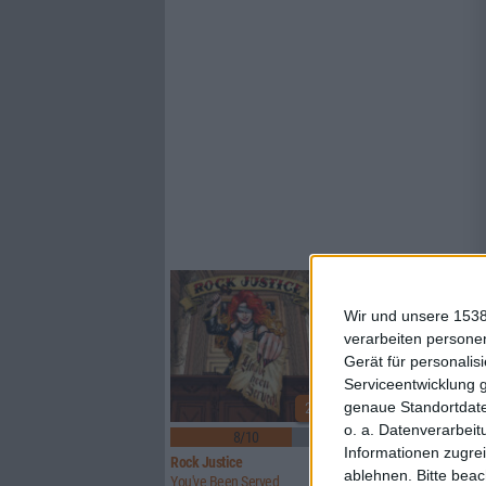
Wir und unsere 1538
verarbeiten persone
Gerät für personali
Serviceentwicklung 
genaue Standortdate
2
o. a. Datenverarbeit
8/10
6/10
Informationen zugrei
Rock Justice
Finsterforst
ablehnen.
Bitte bea
You've Been Served
Still