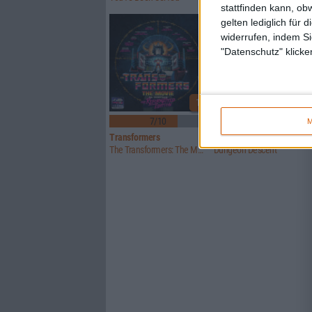
stattfinden kann, ob
gelten lediglich für 
widerrufen, indem Si
"Datenschutz" klicke
1
7/10
7/10
M
Transformers
Torpor
The Transformers: The Movie Soundtrack: The Reformatted Edition
Dungeon Descent