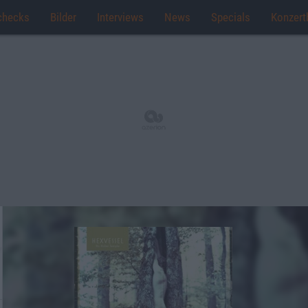
checks
Bilder
Interviews
News
Specials
Konzert