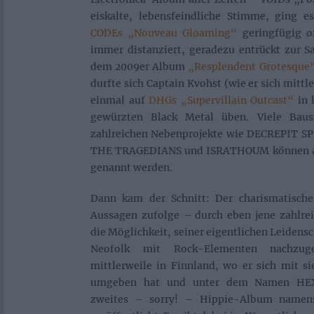
eiskalte, lebensfeindliche Stimme, ging e
CODEs „Nouveau Gloaming“
geringfügig or
immer distanziert, geradezu entrückt zur Sa
dem 2009er Album
„Resplendent Grotesque
durfte sich Captain Kvohst (wie er sich mitt
einmal auf
DHGs „Supervillain Outcast“
in 
gewürzten Black Metal üben. Viele Baust
zahlreichen Nebenprojekte wie DECREPIT 
THE TRAGEDIANS und ISRATHOUM können an d
genannt werden.
Dann kam der Schnitt: Der charismatische
Aussagen zufolge – durch eben jene zahlrei
die Möglichkeit, seiner eigentlichen Leidens
Neofolk mit Rock-Elementen nachzug
mittlerweile in Finnland, wo er sich mit s
umgeben hat und unter dem Namen HEX
zweites – sorry! – Hippie-Album namen