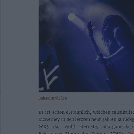
Galerie schließen
Es ist schon erstaunlich, welchen musikal
McNerney in den letzten neun Jahren zurückge
2003 das wohl sterilste, anorganischs
Electronica-Album aller Zeiten – VOIDs „P