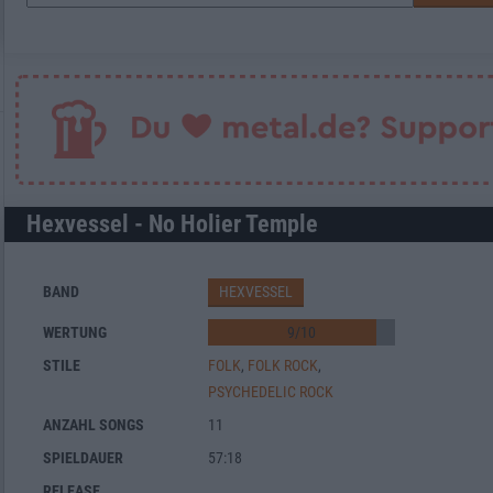
Hexvessel - No Holier Temple
BAND
HEXVESSEL
WERTUNG
9
/
10
STILE
FOLK
,
FOLK ROCK
,
PSYCHEDELIC ROCK
ANZAHL SONGS
11
SPIELDAUER
57:18
RELEASE