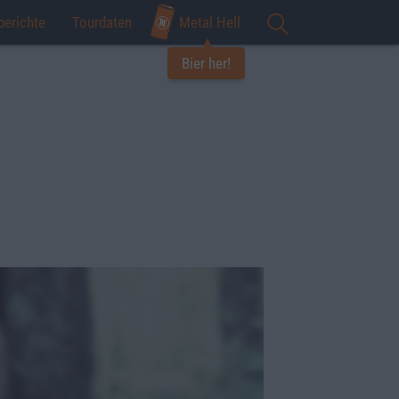
berichte
Tourdaten
Metal Hell
Bier her!