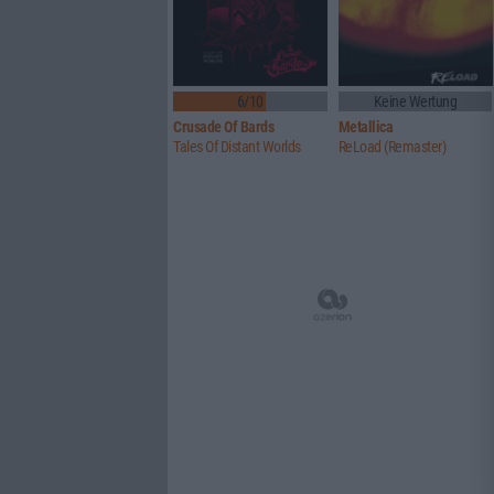
6/10
Keine Wertung
Crusade Of Bards
Metallica
Tales Of Distant Worlds
ReLoad (Remaster)