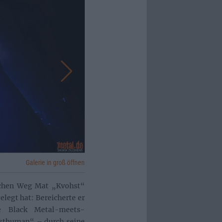
Galerie in groß öffnen
ischen Weg Mat „Kvohst“
legt hat: Bereicherte er
te Black Metal-meets-
osthuman“ – durch seine