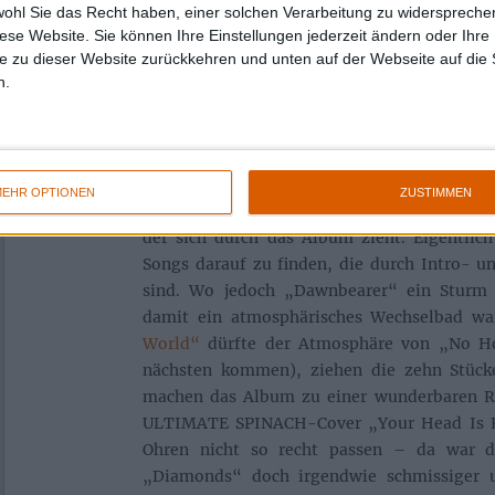
perfektioniert hat. Dazu setzen HEXVESSE
wohl Sie das Recht haben, einer solchen Verarbeitung zu widersprechen
mittels Trompeten („Woods To Conjure“ – w
diese Website. Sie können Ihre Einstellungen jederzeit ändern oder Ihre 
Einsatz!), Hammond-Orgeln („A Letter In Bir
e zu dieser Website zurückkehren und unten auf der Webseite auf die 
1960er Jahren klingenden Röhren-Gitarren. 
n.
„No Holier Temple“ einen etwas anachronist
nichtsdestoweniger das Gefühl vermitteln, i
in Finnland zu sitzen und sich einfach in die S
EHR OPTIONEN
ZUSTIMMEN
Was bei HEXVESSEL nun neu ist, ist der atm
der sich durch das Album zieht. Eigentlic
Songs darauf zu finden, die durch Intro- u
sind. Wo jedoch „Dawnbearer“ ein Stur
damit ein atmosphärisches Wechselbad wa
World“
dürfte der Atmosphäre von „No H
nächsten kommen), ziehen die zehn Stück
machen das Album zu einer wunderbaren Re
ULTIMATE SPINACH-Cover „Your Head Is Re
Ohren nicht so recht passen – da war 
„Diamonds“ doch irgendwie schmissiger u