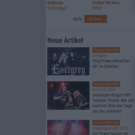
Mythemia
Protest The Hero
Wolkenjäger
Within
Mehr
Reviews
Neue Artikel
Konzertbericht
Evergrey
Prog-Power-Abend bei
40° im Schatten
Konzertbericht
IronFest 2026
Saumagen-Burger trifft
Teutonic Thrash: Wie das
IronFest 2026 drei Tage
am See zelebriert
Konzertbericht
Walpurgisnacht 2026
Die Hexen tanzen ein