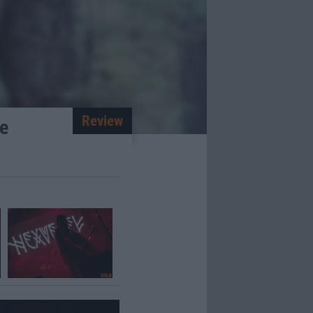
Review
e