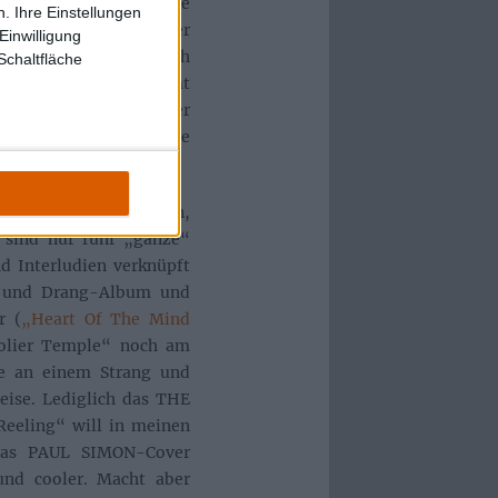
L immer wieder Akzente
. Ihre Einstellungen
as für ein großartiger
Einwilligung
ch Bark“) und stark nach
Schaltfläche
Auf diese Weise bekommt
ischen Touch, kann aber
m Jahr 2012 an einem See
tille fallenzulassen.
osphärische rote Faden,
h sind nur fünf „ganze“
nd Interludien verknüpft
m und Drang-Album und
r (
„Heart Of The Mind
olier Temple“ noch am
e an einem Strang und
ise. Lediglich das THE
eling“ will in meinen
das PAUL SIMON-Cover
nd cooler. Macht aber