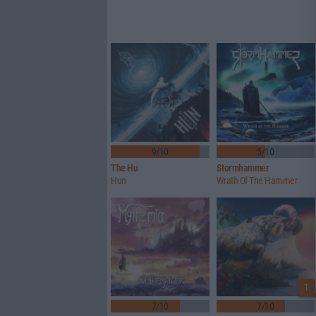
9/10
5/10
The Hu
Stormhammer
Hun
Wrath Of The Hammer
1
7/10
7/10