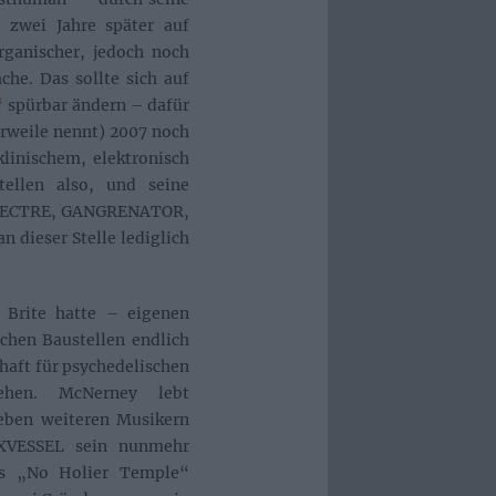
s zwei Jahre später auf
ganischer, jedoch noch
che. Das sollte sich auf
“
spürbar ändern – dafür
lerweile nennt) 2007 noch
klinischem, elektronisch
ellen also, und seine
SPECTRE, GANGRENATOR,
ieser Stelle lediglich
 Brite hatte – eigenen
chen Baustellen endlich
chaft für psychedelischen
ehen. McNerney lebt
ieben weiteren Musikern
VESSEL sein nunmehr
s „No Holier Temple“