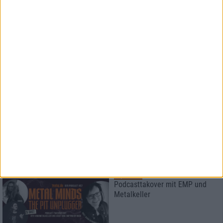
Interview
Sarcasm
KI in der Musik? Scheiß drauf!
Special
Black Listed Friday
Die 6+6+6 der Woche
8
Special
Podcasttakover mit EMP und
Metalkeller