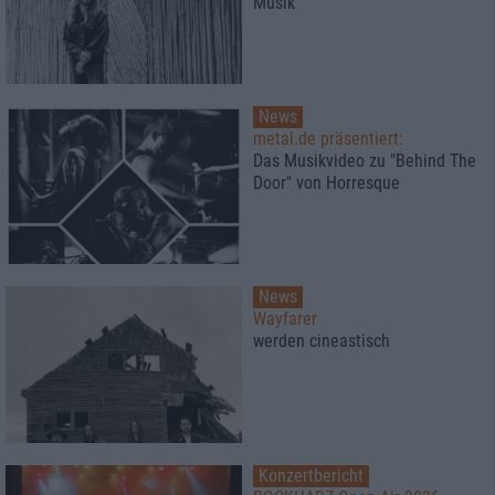
Musik
News
metal.de präsentiert:
Das Musikvideo zu "Behind The
Door" von Horresque
News
Wayfarer
werden cineastisch
Konzertbericht