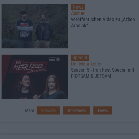
News
Aschen
veröffentlichen Video zu „Azken
Arbolak“
Special
Der Metalkeller
Season 5 - Iron Fest Special mit
FlOTSAM & JETSAM
Mehr
Specials
Interviews
News