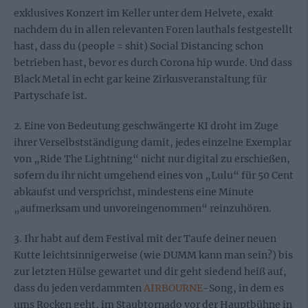
exklusives Konzert im Keller unter dem Helvete, exakt
nachdem du in allen relevanten Foren lauthals festgestellt
hast, dass du (people = shit) Social Distancing schon
betrieben hast, bevor es durch Corona hip wurde. Und dass
Black Metal in echt gar keine Zirkusveranstaltung für
Partyschafe ist.
2. Eine von Bedeutung geschwängerte KI droht im Zuge
ihrer Verselbstständigung damit, jedes einzelne Exemplar
von „Ride The Lightning“ nicht nur digital zu erschießen,
sofern du ihr nicht umgehend eines von „Lulu“ für 50 Cent
abkaufst und versprichst, mindestens eine Minute
„aufmerksam und unvoreingenommen“ reinzuhören.
3. Ihr habt auf dem Festival mit der Taufe deiner neuen
Kutte leichtsinnigerweise (wie DUMM kann man sein?) bis
zur letzten Hülse gewartet und dir geht siedend heiß auf,
dass du jeden verdammten
AIRBOURNE
-Song, in dem es
ums Rocken geht, im Staubtornado vor der Hauptbühne in