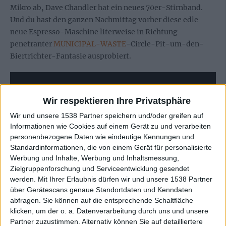
Mikro ab, Dave Chandler hat ein neues 70er-Stirnband.
Und du hast den ganzen Nachmittag vorher diese edle
neue Espresso-Maschine literweise in Richtung
penetranter
MUNICIPAL-WASTE
-Circle-Pit-um-den-
Biertrichter-Fantasie ausprobiert.
Wir respektieren Ihre Privatsphäre
Wir und unsere 1538 Partner speichern und/oder greifen auf
Informationen wie Cookies auf einem Gerät zu und verarbeiten
personenbezogene Daten wie eindeutige Kennungen und
Standardinformationen, die von einem Gerät für personalisierte
Werbung und Inhalte, Werbung und Inhaltsmessung,
Zielgruppenforschung und Serviceentwicklung gesendet
werden.
Mit Ihrer Erlaubnis dürfen wir und unsere 1538 Partner
über Gerätescans genaue Standortdaten und Kenndaten
abfragen. Sie können auf die entsprechende Schaltfläche
Die 6 weiteren höllischen Zwangslagen, die
klicken, um der o. a. Datenverarbeitung durch uns und unsere
du dir besser nicht vorstellen solltest
Partner zuzustimmen. Alternativ können Sie auf detailliertere