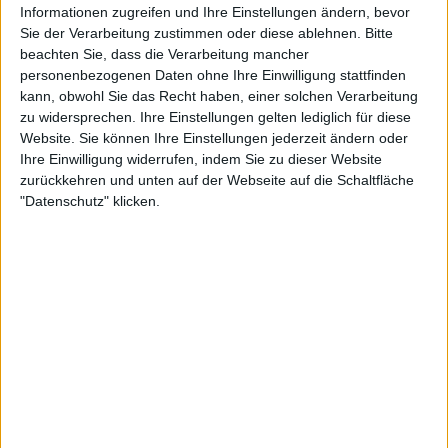
Informationen zugreifen und Ihre Einstellungen ändern, bevor
Sie der Verarbeitung zustimmen oder diese ablehnen.
Bitte
1. Ihr habt euch nach den Ultraschallbildern entspannt, da
beachten Sie, dass die Verarbeitung mancher
man ja wirklich nicht seriös bestimmen kann, ob jetzt
personenbezogenen Daten ohne Ihre Einwilligung stattfinden
„Beneath The Remains“ oder „Arise“ das ultimative
kann, obwohl Sie das Recht haben, einer solchen Verarbeitung
SEPULTURA
-Album ist – und dann sind es doch keine
zu widersprechen. Ihre Einstellungen gelten lediglich für diese
Zwillinge geworden.
Website. Sie können Ihre Einstellungen jederzeit ändern oder
Ihre Einwilligung widerrufen, indem Sie zu dieser Website
2. Dir wird klar, dass Eric Adams wirklich ein
zurückkehren und unten auf der Webseite auf die Schaltfläche
"Datenschutz" klicken.
schweinegeiler Sänger ist.
3. Du hast dich lange geziert und dann doch dazu
durchgerungen, die
SCORPIONS
gut zu finden, und zwar
alle Phasen, da der Prophet im eigenen Land deinetwegen
durchaus etwas sein darf und da rein musikalisch schon
immer wieder was geht. Und dann kommt die Nachricht,
dass du beruflich bedingt einen ausgedehnten
Intensivkurs Englisch belegen musst.
4. Du hast in Wacken nach morgendlichem wohlgemuten