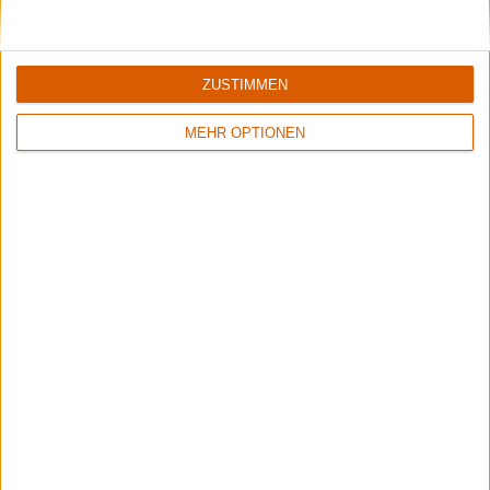
ZUSTIMMEN
1
3
MEHR OPTIONEN
5/10
8/10
Vomitor
Behemoth
Pestilent Death
Messe Noire
7/10
4/10
Grandiose Malice
Goatkraft