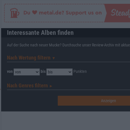
Interessante Alben finden
Auf der Suche nach neuer Mucke? Durchsuche unser Review-Archiv mit aktue
Nach Wertung filtern
▼︎
von
bis
Punkten
Nach Genres filtern
►︎