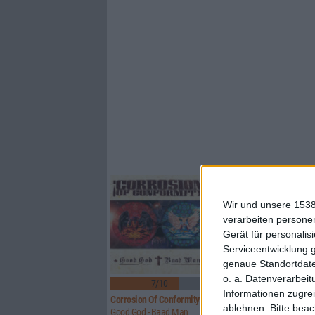
Wir und unsere 1538
verarbeiten persone
Gerät für personali
Serviceentwicklung 
genaue Standortdate
2
o. a. Datenverarbeit
7/10
8/10
Informationen zugrei
Corrosion Of Conformity
Rosa Faenskap
ablehnen.
Bitte bea
Good God - Baad Man
Ingenting Forblir