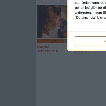
stattfinden kann, ob
gelten lediglich für 
widerrufen, indem Si
"Datenschutz" klicke
2
8/10
Keine Wertung
M
Lionheart
Brutus (BE)
Valley Of Death II
Live In Brussels