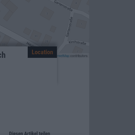
Location
ch
Leaflet
| ©
OpenStreetMap
contributors
Diesen Artikel teilen