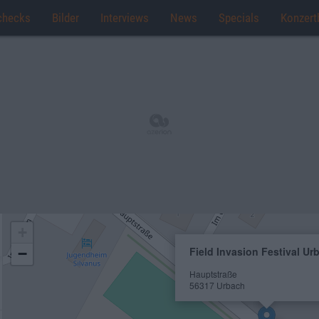
checks
Bilder
Interviews
News
Specials
Konzert
+
Field Invasion Festival Ur
−
Hauptstraße
56317 Urbach