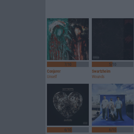
7/10
5/10
Conjurer
Swartzheim
Unself
Wounds
6/10
6/10