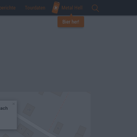
berichte
Tourdaten
Metal Hell
Bier her!
×
bach