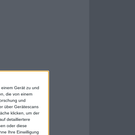
f einem Gerät zu und
n, die von einem
forschung und
ner über Gerätescans
äche klicken, um der
f detailliertere
men oder diese
ne Ihre Einwilligung