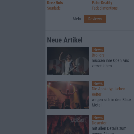
Deez Nuts
False Reality
Saudade
Faded Intentions
Mehr
Reviews
Neue Artikel
News
Broilers
müssen ihre Open Airs
verschieben
News
Die Apokalyptischen
Reiter
wagen sich in den Black
Metal
News
Desaster
mit allen Details zum
neuen Album