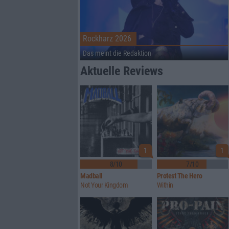
Rockharz 2026
Das meint die Redaktion
Aktuelle Reviews
1
1
8/10
7/10
Madball
Protest The Hero
Not Your Kingdom
Within