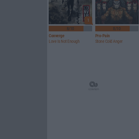
1
8/10
8/10
Converge
Pro-Pain
Love Is Not Enough
Stone Cold Anger