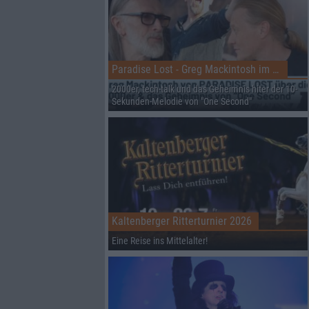
Paradise Lost - Greg Mackintosh im Interview auf dem RHZ
2000er, tech-talk und das Geheimnis hiter der 10-
Sekunden-Melodie von "One Second"
Kaltenberger Ritterturnier 2026
Eine Reise ins Mittelalter!