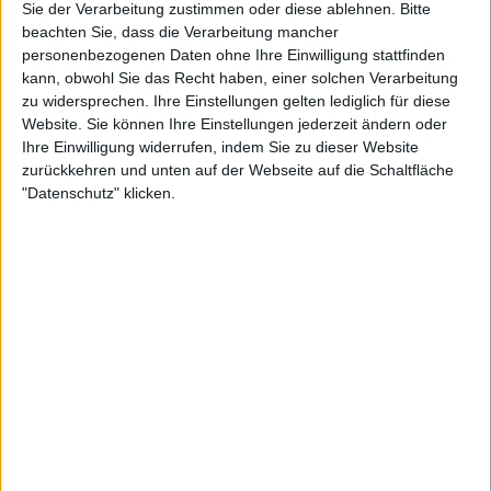
Sie der Verarbeitung zustimmen oder diese ablehnen.
Bitte
"Epitome I" und "Epitome VI" sind auf ...
beachten Sie, dass die Verarbeitung mancher
personenbezogenen Daten ohne Ihre Einwilligung stattfinden
14.03.11
kann, obwohl Sie das Recht haben, einer solchen Verarbeitung
News
zu widersprechen. Ihre Einstellungen gelten lediglich für diese
Party.San Open Air
Website. Sie können Ihre Einstellungen jederzeit ändern oder
Desultory sind am Start!
Ihre Einwilligung widerrufen, indem Sie zu dieser Website
zurückkehren und unten auf der Webseite auf die Schaltfläche
Dass sich DESULTORY nach knapp fünfzehn Jahren wieder
"Datenschutz" klicken.
reformieren würden, hätte wohl kaum noch jemand ...
02.03.11
News
Dornenreich
"Flammentriebe" auf Platz 58 der deutschen Album-Charts
Mit ihrem siebten Album "Flammentriebe" konnten
DORNENREICH diese Woche in die deutschen Album-
Charts auf einen ...
27.02.11