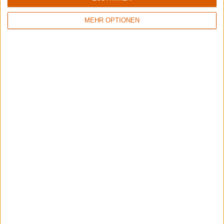
7/10
8/10
Megascavenger
Nestor
MEHR OPTIONEN
Toxic Noxious Undeath
Live At Gothenburg Film Studios
9/10
Keine Wertung
Hulder
Wormwood
Verbolgen
Å