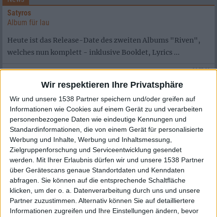
Satyros
Album für lau
Heute ist das Release-Date des zweiten Albums "Riven",
welches nun komplett - inklusive Booklet, Lyrics ...
14.03.11
Wir respektieren Ihre Privatsphäre
News
Mastiphal
Wir und unsere 1538 Partner speichern und/oder greifen auf
Trailer zum kommenden Album
Informationen wie Cookies auf einem Gerät zu und verarbeiten
personenbezogene Daten wie eindeutige Kennungen und
Die Schwarzmetaller MASTIPHAL aus Polen werden
Standardinformationen, die von einem Gerät für personalisierte
"Parvzya" am 15. Mai 2011 via Witching Hour Productions ...
Werbung und Inhalte, Werbung und Inhaltsmessung,
Zielgruppenforschung und Serviceentwicklung gesendet
14.03.11
werden.
Mit Ihrer Erlaubnis dürfen wir und unsere 1538 Partner
News
über Gerätescans genaue Standortdaten und Kenndaten
abfragen. Sie können auf die entsprechende Schaltfläche
Blut aus Nord
klicken, um der o. a. Datenverarbeitung durch uns und unsere
Zwei neue Songs online
Partner zuzustimmen. Alternativ können Sie auf detailliertere
Informationen zugreifen und Ihre Einstellungen ändern, bevor
Zwei neue Songausschnitte der BLUT AUS NORD Songs