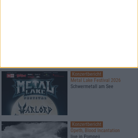
1
Konzertbericht
Free For All Festival 2026
Super Atmosphäre zu fairen
Preisen
Konzertbericht
Metal Lake Festival 2026
Schwermetall am See
Konzertbericht
Opeth, Blood Incantation
live in Pompeji