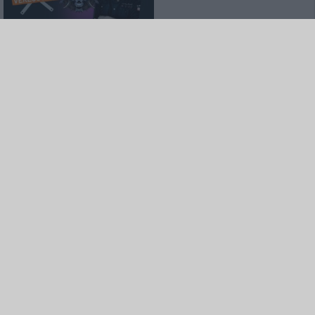
Special
Zwischen Herzblut und
Algorithmus: Attic Stories und
Twin Mill
Special
Rockharz Open Air 2026
Das meint die Redaktion
Special
Kaltenberger Ritterturnier 2026