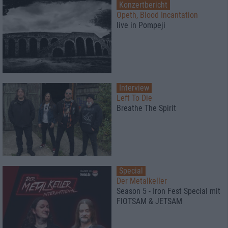
Konzertbericht
Opeth, Blood Incantation
live in Pompeji
Interview
Left To Die
Breathe The Spirit
Special
Der Metalkeller
Season 5 - Iron Fest Special mit
FlOTSAM & JETSAM