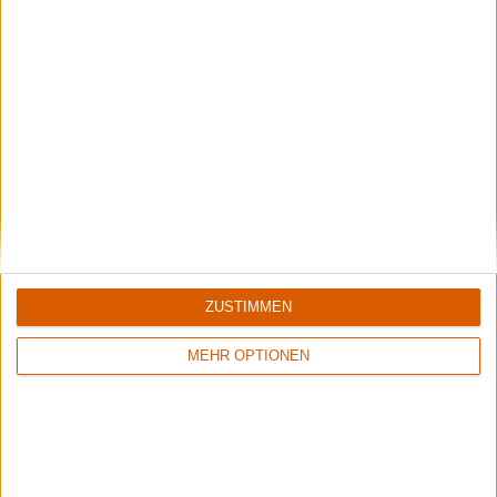
Wisdom Tooth Festival 2026
Der große Bericht zum sympathischen kleinen Festival.
Aktuelle Reviews
ZUSTIMMEN
MEHR OPTIONEN