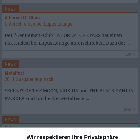
News
A Forest Of Stars
Unterschreiben bei Lupus Lounge
Der "Gentleman-Club" A FOREST OF STARS hat einen
Plattendeal bei Lupus Lounge unterschrieben. Dazu der ...
12.01.11
News
Metalfest
2011 Ausgabe legt nach
SECRETS OF THE MOON, KRISIUN und THE BLACK DAHLIA
MURDER sind für die drei Metalfeste ...
08.01.11
News
Dekadent
Dekadent
Wir respektieren Ihre Privatsphäre