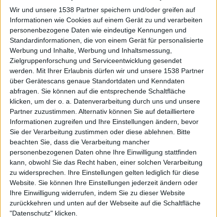
Die slowenischen Black-Metal-Avantgardisten DEKADENT
Wir und unsere 1538 Partner speichern und/oder greifen auf
Informationen wie Cookies auf einem Gerät zu und verarbeiten
hatten ursprünglich verkündet, ihr neues Album "Venera:
personenbezogene Daten wie eindeutige Kennungen und
Trial & Tribulation" im ...
Standardinformationen, die von einem Gerät für personalisierte
Werbung und Inhalte, Werbung und Inhaltsmessung,
26.12.10
Zielgruppenforschung und Serviceentwicklung gesendet
News
werden.
Mit Ihrer Erlaubnis dürfen wir und unsere 1538 Partner
Lifelover
über Gerätescans genaue Standortdaten und Kenndaten
"Sjukdom" = Krankheit
abfragen. Sie können auf die entsprechende Schaltfläche
klicken, um der o. a. Datenverarbeitung durch uns und unsere
LIFELOVER, sind nach ihrem 2008er Werk "Konkurs"
Partner zuzustimmen. Alternativ können Sie auf detailliertere
wieder da und behaupten ihre Stellung mit dem ...
Informationen zugreifen und Ihre Einstellungen ändern, bevor
Sie der Verarbeitung zustimmen oder diese ablehnen.
Bitte
25.12.10
beachten Sie, dass die Verarbeitung mancher
News
personenbezogenen Daten ohne Ihre Einwilligung stattfinden
kann, obwohl Sie das Recht haben, einer solchen Verarbeitung
Dornenreich
zu widersprechen. Ihre Einstellungen gelten lediglich für diese
Die Formate der Flammen
Website. Sie können Ihre Einstellungen jederzeit ändern oder
DORNENREICHs siebtes Studioalbum "Flammentriebe"
Ihre Einwilligung widerrufen, indem Sie zu dieser Website
zurückkehren und unten auf der Webseite auf die Schaltfläche
erscheint am 11. Februar 2011 - fast auf den Tag genau ...
"Datenschutz" klicken.