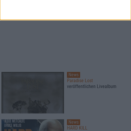
News
Paradise Lost
veröffentlichen Livealbum
News
HARD KILL