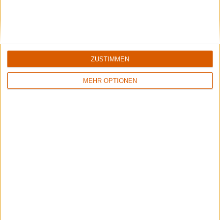
7/10
8/10
Razor Sharp Death Blizzard
Eremit
The World Is Fucked
Desert of Ghouls
ZUSTIMMEN
MEHR OPTIONEN