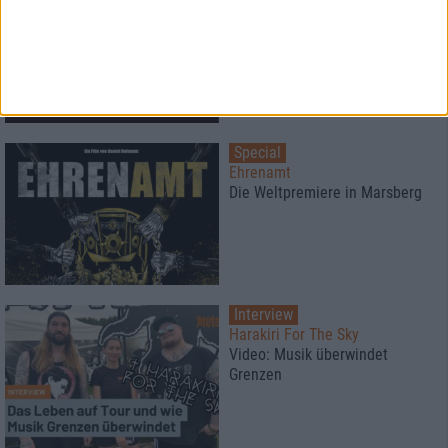
Fillin_The_Blank: die H-BLOCKX
DNA
Special
Ehrenamt
Die Weltpremiere in Marsberg
Interview
Harakiri For The Sky
Video: Musik überwindet
Grenzen