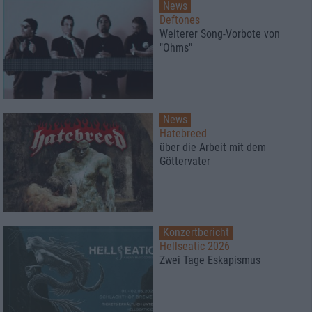
News
Deftones
Weiterer Song-Vorbote von
"Ohms"
News
Hatebreed
über die Arbeit mit dem
Göttervater
Konzertbericht
Hellseatic 2026
Zwei Tage Eskapismus