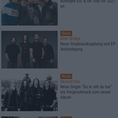
kündigen EU- & UK-Tour für 2021
an
News
Alter Bridge
Neue Singleauskopplung und EP-
Ankündigung
News
Second Sun
Neue Single "Du är allt du har"
als Vorgeschmack zum neuen
Album