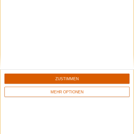
Interview
ZUSTIMMEN
Between The Buried And Me -
es ist gesund, alles zu hinterfragen
MEHR OPTIONEN