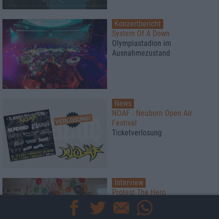
Konzertbericht
System Of A Down
Olympiastadion im
Ausnahmezustand
News
NOAF - Neuborn Open Air
Festival
Ticketverlosung
Interview
Protest The Hero
Endlich selbst das Steuer in der
Hand haben