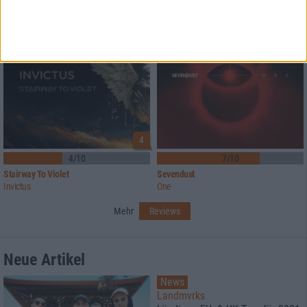
4
4/10
7/10
Stairway To Violet
Sevendust
Invictus
One
Mehr
Reviews
Neue Artikel
News
Landmvrks