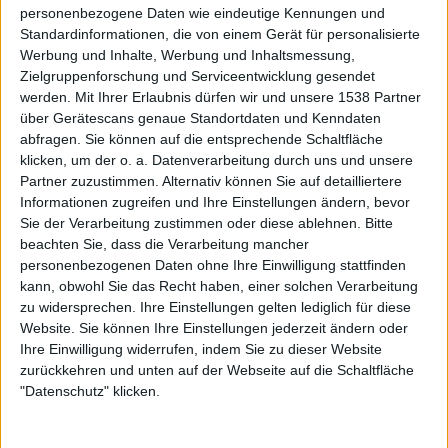
personenbezogene Daten wie eindeutige Kennungen und
Atemlosigkeit führenden Guttural/Clean-Vocalwechseln
Standardinformationen, die von einem Gerät für personalisierte
auch noch ein Korg-Piano bedient. Allrounder sind
Werbung und Inhalte, Werbung und Inhaltsmessung,
BTBAM nun mal durch und durch und geben sich daher
Zielgruppenforschung und Serviceentwicklung gesendet
(trotz Keyboard-Unterstützung durch Bassmann Dan
werden.
Mit Ihrer Erlaubnis dürfen wir und unsere 1538 Partner
Briggs) nur selten mit Klängen aus der Dose zufrieden.
über Gerätescans genaue Standortdaten und Kenndaten
Tuba, Querflöte, Saxofon, Marimba, Geige und noch
abfragen. Sie können auf die entsprechende Schaltfläche
einige weitere lustige Instrumentalisten hat man sich
klicken, um der o. a. Datenverarbeitung durch uns und unsere
Partner zuzustimmen. Alternativ können Sie auf detailliertere
zwecks Neueinspielung ins Studio bestellt, wenngleich
Informationen zugreifen und Ihre Einstellungen ändern, bevor
sich der Großteil lautstärketechnisch ganz schnell wieder
Sie der Verarbeitung zustimmen oder diese ablehnen.
Bitte
verabschiedet, sobald die Jungs mit vollem Brett
beachten Sie, dass die Verarbeitung mancher
unterwegs sind. „Lay Your Ghosts To Rests“ mal
personenbezogenen Daten ohne Ihre Einwilligung stattfinden
ausgenommen, funktioniert die klangliche Synthese auf
kann, obwohl Sie das Recht haben, einer solchen Verarbeitung
dem Originalalbum dann doch einen Ticken besser. Die
zu widersprechen. Ihre Einstellungen gelten lediglich für diese
Szenen bieten aber zumindest einen hübschen
Website. Sie können Ihre Einstellungen jederzeit ändern oder
Ihre Einwilligung widerrufen, indem Sie zu dieser Website
audiovisuellen Aspekt, denn Egozentriker sind die Jungs
zurückkehren und unten auf der Webseite auf die Schaltfläche
schließlich nicht. Ob die Gäste aber lediglich als Overdubs
"Datenschutz" klicken.
fungierten oder einfach synchron in einer Nebenkammer
aufnahmen, dass will uns der Schnitt dann aber nicht so