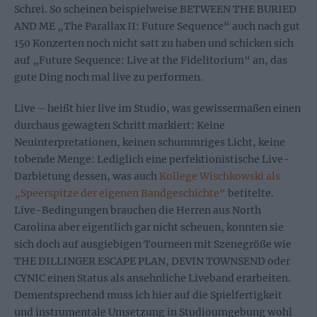
Schrei. So scheinen beispielweise BETWEEN THE BURIED
AND ME „The Parallax II: Future Sequence“ auch nach gut
150 Konzerten noch nicht satt zu haben und schicken sich
auf „Future Sequence: Live at the Fidelitorium“ an, das
gute Ding noch mal live zu performen.
Live – heißt hier live im Studio, was gewissermaßen einen
durchaus gewagten Schritt markiert: Keine
Neuinterpretationen, keinen schummriges Licht, keine
tobende Menge: Lediglich eine perfektionistische Live-
Darbietung dessen, was auch
Kollege Wischkowski als
„Speerspitze der eigenen Bandgeschichte“
betitelte.
Live-Bedingungen brauchen die Herren aus North
Carolina aber eigentlich gar nicht scheuen, konnten sie
sich doch auf ausgiebigen Tourneen mit Szenegröße wie
THE DILLINGER ESCAPE PLAN, DEVIN TOWNSEND oder
CYNIC einen Status als ansehnliche Liveband erarbeiten.
Dementsprechend muss ich hier auf die Spielfertigkeit
und instrumentale Umsetzung in Studioumgebung wohl