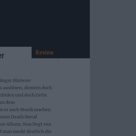
Review
er
hänger düsterer
 auslösen, dienten doch
rbiden und doch tiefst
aus dem
Das er auch Musik machen
skuren Death Metal
que Album. Nun liegt von
d man merkt deutlich die