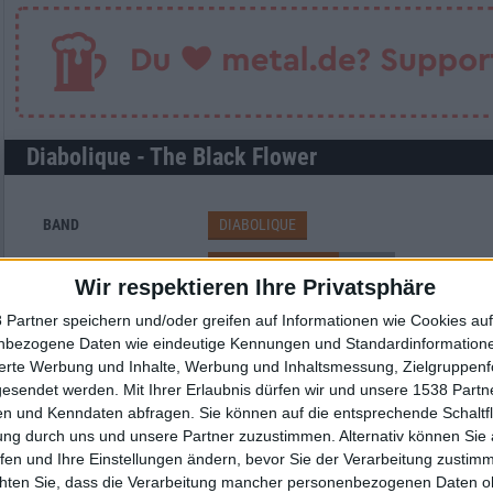
Diabolique - The Black Flower
BAND
DIABOLIQUE
WERTUNG
7
/
10
Wir respektieren Ihre Privatsphäre
USER-WERTUNG
8
/
10
 Partner speichern und/oder greifen auf Informationen wie Cookies au
STILE
GOTHIC METAL /
nbezogene Daten wie eindeutige Kennungen und Standardinformatione
MITTELALTER
sierte Werbung und Inhalte, Werbung und Inhaltsmessung, Zielgruppen
gesendet werden.
Mit Ihrer Erlaubnis dürfen wir und unsere 1538 Part
ANZAHL SONGS
11
n und Kenndaten abfragen. Sie können auf die entsprechende Schaltfl
SPIELDAUER
53:04
ung durch uns und unsere Partner zuzustimmen. Alternativ können Sie au
RELEASE
1999-04-07
fen und Ihre Einstellungen ändern, bevor Sie der Verarbeitung zustim
chten Sie, dass die Verarbeitung mancher personenbezogenen Daten oh
LABEL
BLACK SUN RECORDS