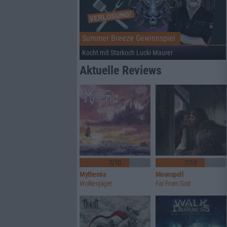
Summer Breeze Gewinnspiel
Kocht mit Starkoch Lucki Maurer
Aktuelle Reviews
7/10
7/10
Mythemia
Moonspell
Wolkenjäger
Far From God