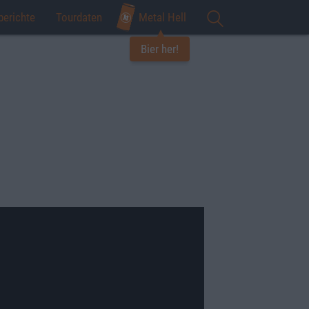
berichte
Tourdaten
Metal Hell
Bier her!