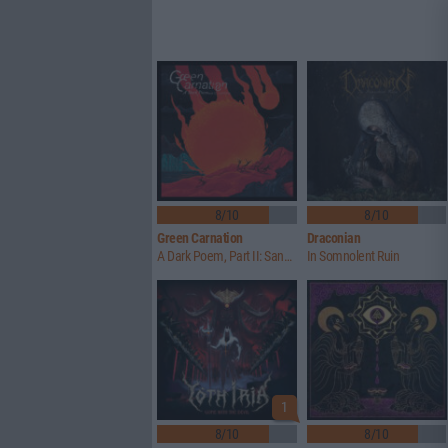
8/10
8/10
Green Carnation
Draconian
A Dark Poem, Part II: Sanguis
In Somnolent Ruin
1
8/10
8/10