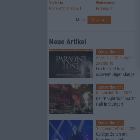
Yoth Iria
Wolvennest
Gone With The Devil
Procession
Mehr
Reviews
Neue Artikel
Konzertbericht
Ascension Of Europe -
zweiter Teil
Leichtigkeit trotz
schwermütiger Klänge
Konzertbericht
Knightclub Tour 2026
Der "Knightclub" macht
Halt in Stuttgart
Konzertbericht
"Eingenordet"-Tour 2026
Goldige Zeiten mit
Versengold und