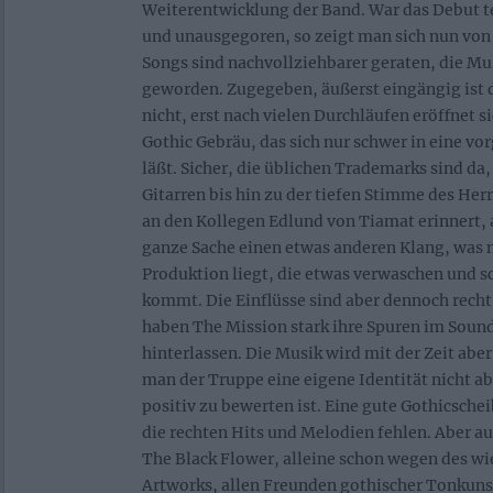
Weiterentwicklung der Band. War das Debut te
und unausgegoren, so zeigt man sich nun von e
Songs sind nachvollziehbarer geraten, die Mu
geworden. Zugegeben, äußerst eingängig ist 
nicht, erst nach vielen Durchläufen eröffnet 
Gothic Gebräu, das sich nur schwer in eine v
läßt. Sicher, die üblichen Trademarks sind 
Gitarren bis hin zu der tiefen Stimme des Her
an den Kollegen Edlund von Tiamat erinnert, 
ganze Sache einen etwas anderen Klang, was n
Produktion liegt, die etwas verwaschen und
kommt. Die Einflüsse sind aber dennoch recht
haben The Mission stark ihre Spuren im Soun
hinterlassen. Die Musik wird mit der Zeit abe
man der Truppe eine eigene Identität nicht a
positiv zu bewerten ist. Eine gute Gothicsche
die rechten Hits und Melodien fehlen. Aber au
The Black Flower, alleine schon wegen des w
Artworks, allen Freunden gothischer Tonkuns