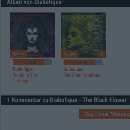
Alben von Diabolique
Review
Review
1
8/10
8/10
Diabolique
Diabolique
Wedding The
The Green Goddess
Grotesque
1 Kommentar zu Diabolique - The Black Flower
Sag Deine Meinung