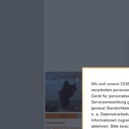
Wir und unsere 1538
verarbeiten persone
Gerät für personali
Serviceentwicklung 
genaue Standortdate
o. a. Datenverarbeit
8/10
5/10
Informationen zugrei
Heavenwood
Uwe Lulis Project
ablehnen.
Bitte bea
The Tarot Of The Bohemians – Part II
Analog