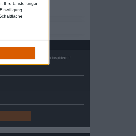
. Ihre Einstellungen
Einwilligung
Schaltfläche
ll
38634
Reviews und lass Dich inspirieren!