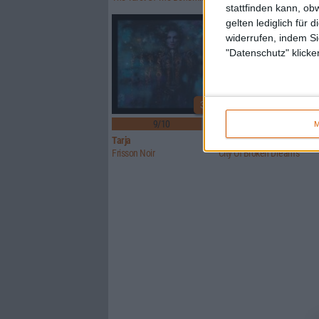
stattfinden kann, ob
gelten lediglich für 
widerrufen, indem Si
"Datenschutz" klicke
3
9/10
8/10
M
Tarja
Imparity
Frisson Noir
City Of Broken Dreams