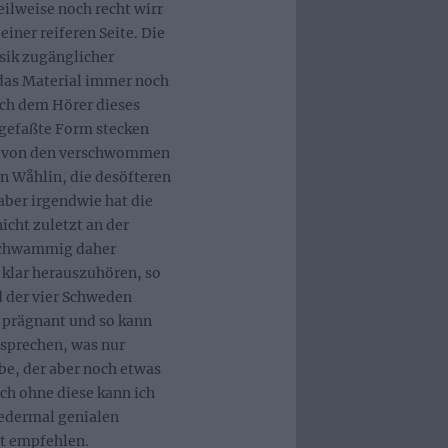
ilweise noch recht wirr
iner reiferen Seite. Die
sik zugänglicher
das Material immer noch
sich dem Hörer dieses
orgefaßte Form stecken
da, von den verschwommen
rn Wåhlin, die desöfteren
aber irgendwie hat die
icht zuletzt an der
 schwammig daher
 klar herauszuhören, so
d der vier Schweden
r prägnant und so kann
bsprechen, was nur
ibe, der aber noch etwas
ch ohne diese kann ich
iedermal genialen
t empfehlen.