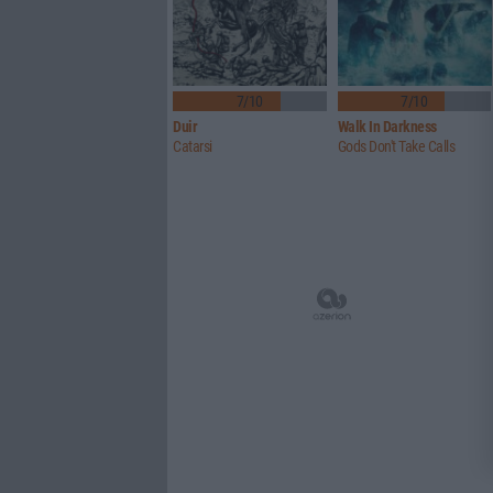
7/10
7/10
Duir
Walk In Darkness
Catarsi
Gods Don't Take Calls