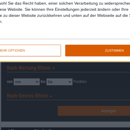
wohl Sie das Recht haben, einer solchen Verarbeitung zu widersprechen
diese Website. Sie können Ihre Einstellungen jederzeit ändern oder Ihre 
e zu dieser Website zurückkehren und unten auf der Webseite auf die 
n.
Interessante Alben finden
EHR OPTIONEN
ZUSTIMMEN
Auf der Suche nach neuer Mucke? Durchsuche unser Review-Archiv mit aktue
Nach Wertung filtern
▼︎
von
bis
Punkten
Nach Genres filtern
►︎