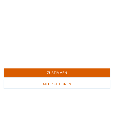
8/10
6/10
Exodus
Vitamin X
Goliath
Ride The Apocalypse
ZUSTIMMEN
MEHR OPTIONEN
6/10
7/10
Lamb Of God
Phagocyte
Into Oblivion
Last Days Of Reason