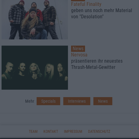
Fateful Finality
geben uns noch mehr Material
von "Desolation"
News
Nervosa
präsentieren ihr neuestes
Thrash-Metal-Gewitter
Mehr
Specials
Interviews
News
TEAM
KONTAKT
IMPRESSUM
DATENSCHUTZ