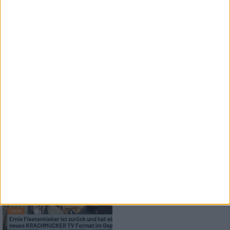
R-Evolution Of Steel
In The Sign Of The Enforcer 2023
News
New Kids in the Pott
Bandcontest
Interview
Krachmucker TV
Ernie Fleetenkieker mit neuem
Format