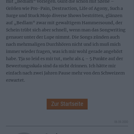
mit „Bedlam“ vorlegen. Gurd die schon mit Szene –
Größen wie Pro-Pain, Destruction, Life of Agony, Such a
Surge und Stuck Mojo diverse Shows bestritten, glänzen
auf „Bedlam“ zwar mit gewaltigem Hammersound, der
Schein trübt sich aber schnell, wenn man das Songwriting
genauer unter der Lupe nimmt. Die Songs zünden auch
nach mehrmaligen Durchhören nicht und ich muß mich
immer wieder fragen, was ich mir wohl gerade angehört
habe. Tja so leid es mir tut, mehr als 4 – 5 Punkte auf der
Bewertungsskala sind da nicht drinnen. Ich hätte mir
einfach nach zwei Jahren Pause mehr von den Schweizern
erwartet.
Zur Startseite
06.09.2000