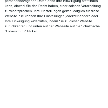
personenbezogenen Daten ohne Ihre Einwilligung stattfinden
WERTUNG
5
/
10
kann, obwohl Sie das Recht haben, einer solchen Verarbeitung
USER-WERTUNG
5
/
10
zu widersprechen. Ihre Einstellungen gelten lediglich für diese
STILE
THRASH METAL
Website. Sie können Ihre Einstellungen jederzeit ändern oder
Ihre Einwilligung widerrufen, indem Sie zu dieser Website
ANZAHL SONGS
13
zurückkehren und unten auf der Webseite auf die Schaltfläche
SPIELDAUER
47:13
"Datenschutz" klicken.
RELEASE
2000-09-06
LABEL
CENTURY MEDIA