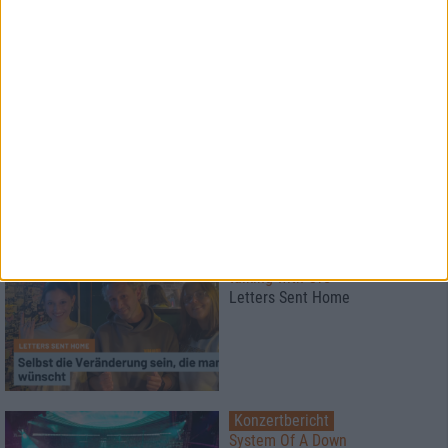
News
Hatebreed
über die Arbeit mit dem
Göttervater
Interview
talking with Ore
Letters Sent Home
Konzertbericht
System Of A Down