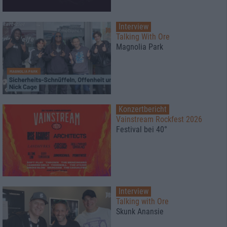
Interview
Talking With Ore
Magnolia Park
Konzertbericht
Vainstream Rockfest 2026
Festival bei 40°
Interview
Talking with Ore
Skunk Anansie