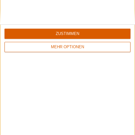
Protest The Hero
Interview: Endlich selbst das Steuer in der Hand haben
ZUSTIMMEN
MEHR OPTIONEN
Black Listed Friday – Die 6+6+6 der Woche
Das Instrument ist eine gefährliche Waffe.
Aktuelle Reviews