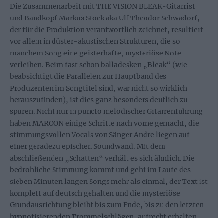
Die Zusammenarbeit mit THE VISION BLEAK-Gitarrist
und Bandkopf Markus Stock aka Ulf Theodor Schwadorf,
der für die Produktion verantwortlich zeichnet, resultiert
vor allem in düster-akustischen Strukturen, die so
manchem Song eine geisterhafte, mysteriöse Note
verleihen. Beim fast schon balladesken „Bleak“ (wie
beabsichtigt die Parallelen zur Hauptband des
Produzenten im Songtitel sind, war nicht so wirklich
herauszufinden), ist dies ganz besonders deutlich zu
spüren. Nicht nur in puncto melodischer Gitarrenführung
haben MAROON einige Schritte nach vorne gemacht, die
stimmungsvollen Vocals von Sänger Andre liegen auf
einer geradezu epischen Soundwand. Mit dem
abschließenden „Schatten“ verhält es sich ähnlich. Die
bedrohliche Stimmung kommt und geht im Laufe des
sieben Minuten langen Songs mehr als einmal, der Text ist
komplett auf deutsch gehalten und die mysteriöse
Grundausrichtung bleibt bis zum Ende, bis zu den letzten
hypnotisierenden Trommelschlägen, aufrecht erhalten.